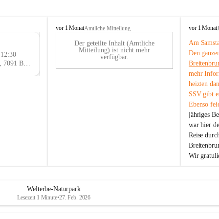
B
B
vor 1 Monat
vor 1 Monat
Amtliche Mitteilung
r
r
Am Samstag
Der geteilte Inhalt (Amtliche
e
e
29
Mitteilung) ist nicht mehr
Den ganzen
i
i
 12:30
AU
verfügbar.
t
t
Eisenstädter Straße 18, 7091 Breitenbrunn am Neusiedler See, AUT
Breitenbru
G
e
e
mehr Infor
n
n
heizten da
b
b
SSV gibt es
r
r
Ebenso feie
u
u
jähriges B
n
n
n
n
war hier d
a
a
Reise durc
m
m
Breitenbrun
N
N
Wir gratul
e
e
u
u
s
s
i
i
Welterbe-Naturpark
e
e
Lesezeit 1 Minute
•
27. Feb. 2026
d
d
l
l