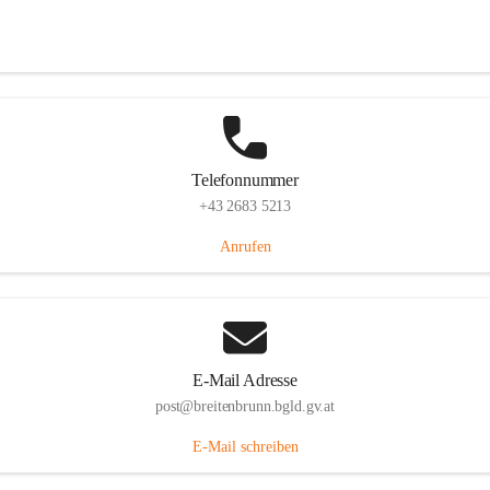
Eisenstädterstraße 18, 7091 Breitenbrunn am Neusiedler See, AUT
Auf Karte ansehen
Telefonnummer
+43 2683 5213
Anrufen
E-Mail Adresse
post@breitenbrunn.bgld.gv.at
E-Mail schreiben