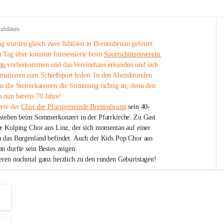
Jubiläum
 wurden gleich zwei Jubiläen in Breitenbrunn gefeiert: 
 Tag über konnten Interessierte beim 
Sportschützenverein 
nn
 vorbeikommen und das Vereinshaus erkunden und sich 
mationen zum Schießsport holen. In den Abendstunden 
nn die Steirerkanonen die Stimmung richtig an, denn den 
 nun bereits 70 Jahre!
rte der 
Chor der Pfarrgemeinde Breitenbrunn
 sein 40-
estehen beim Sommerkonzert in der Pfarrkirche. Zu Gast 
er Kolping Chor aus Linz, der sich momentan auf einer 
h das Burgenland befindet. Auch der Kids Pop Chor aus 
n durfte sein Bestes zeigen.
ieren nochmal ganz herzlich zu den runden Geburtstagen!