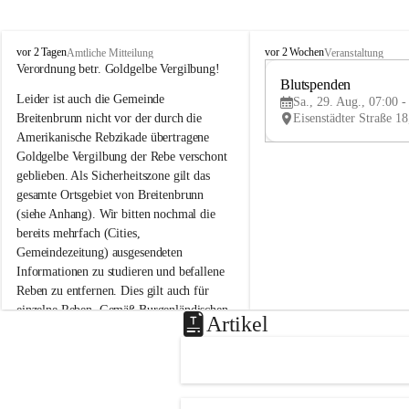
B
B
vor 2 Tagen
vor 2 Wochen
Amtliche Mitteilung
Veranstaltung
r
r
Verordnung betr. Goldgelbe Vergilbung!
e
e
Blutspenden
Leider ist auch die Gemeinde 
i
i
Sa., 29. Aug., 07:00 -
t
t
Breitenbrunn nicht vor der durch die 
e
e
Amerikanische Rebzikade übertragene 
n
n
Goldgelbe Vergilbung der Rebe verschont 
b
b
geblieben. Als Sicherheitszone gilt das 
r
r
gesamte Ortsgebiet von Breitenbrunn 
u
u
(siehe Anhang). Wir bitten nochmal die 
n
n
n
n
bereits mehrfach (Cities, 
a
a
Gemeindezeitung) ausgesendeten 
m
m
Informationen zu studieren und befallene 
N
N
Reben zu entfernen. Dies gilt auch für 
e
e
einzelne Reben. Gemäß Burgenländischen 
u
u
Artikel
Weinbaugesetz sind nicht gepflegte oder 
s
s
i
i
unzulässige Weingärten zu roden! Bitte 
e
e
helfen wir zusammen um unsere Winzer 
d
d
vor den prognostizierten Ernteausfällen 
l
l
und den daraus folgenden wirtschaftlichen 