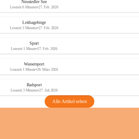
e
e
Neusiedler See
r
r
Lesezeit 6 Minuten
•
27. Feb. 2026
S
S
e
e
Leithagebirge
e
e
Lesezeit 3 Minuten
•
27. Feb. 2026
Sport
Lesezeit 1 Minute
•
27. Feb. 2026
Wassersport
Lesezeit 1 Minute
•
26. März 2026
Radsport
Lesezeit 3 Minuten
•
27. Juli 2026
Alle Artikel sehen