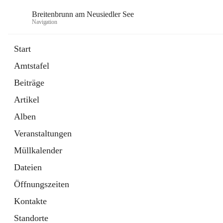
Breitenbrunn am Neusiedler See
Navigation
Start
Amtstafel
Formulare
Beiträge
18 Schnellzugriffe
Artikel
Gemeindeservice
7 Schnellzugriffe
Alben
Veranstaltungen
Müllkalender
Dateien
Öffnungszeiten
Kontakte
Standorte