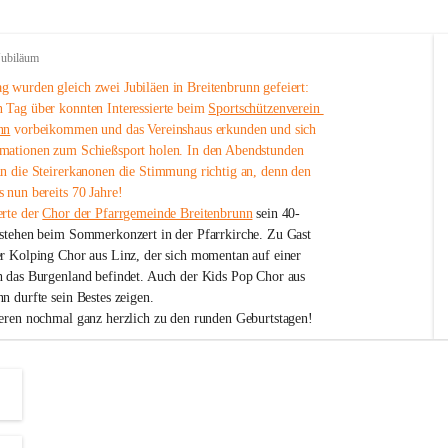
Jubiläum
 wurden gleich zwei Jubiläen in Breitenbrunn gefeiert: 
 Tag über konnten Interessierte beim 
Sportschützenverein 
nn
 vorbeikommen und das Vereinshaus erkunden und sich 
mationen zum Schießsport holen. In den Abendstunden 
nn die Steirerkanonen die Stimmung richtig an, denn den 
 nun bereits 70 Jahre!
rte der 
Chor der Pfarrgemeinde Breitenbrunn
 sein 40-
estehen beim Sommerkonzert in der Pfarrkirche. Zu Gast 
er Kolping Chor aus Linz, der sich momentan auf einer 
h das Burgenland befindet. Auch der Kids Pop Chor aus 
n durfte sein Bestes zeigen.
ieren nochmal ganz herzlich zu den runden Geburtstagen!