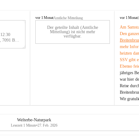
B
B
vor 1 Monat
vor 1 Monat
Amtliche Mitteilung
r
r
Am Samstag
Der geteilte Inhalt (Amtliche
e
e
29
Mitteilung) ist nicht mehr
Den ganzen
i
i
 12:30
AU
verfügbar.
t
t
Eisenstädter Straße 18, 7091 Breitenbrunn am Neusiedler See, AUT
Breitenbru
G
e
e
mehr Infor
n
n
heizten da
b
b
SSV gibt es
r
r
Ebenso feie
u
u
jähriges B
n
n
n
n
war hier d
a
a
Reise durc
m
m
Breitenbrun
N
N
Wir gratul
e
e
u
u
s
s
i
i
Welterbe-Naturpark
e
e
Lesezeit 1 Minute
•
27. Feb. 2026
d
d
l
l