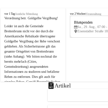
B
B
vor 1 Tag
vor 2 Wochen
Amtliche Mitteilung
Veranstaltung
r
r
Verordnung betr. Goldgelbe Vergilbung!
e
e
Blutspenden
Leider ist auch die Gemeinde 
i
i
Sa., 29. Aug., 07:00 -
t
t
Breitenbrunn nicht vor der durch die 
e
e
Amerikanische Rebzikade übertragene 
n
n
Goldgelbe Vergilbung der Rebe verschont 
b
b
geblieben. Als Sicherheitszone gilt das 
r
r
gesamte Ortsgebiet von Breitenbrunn 
u
u
(siehe Anhang). Wir bitten nochmal die 
n
n
n
n
bereits mehrfach (Cities, 
a
a
Gemeindezeitung) ausgesendeten 
m
m
Informationen zu studieren und befallene 
N
N
Reben zu entfernen. Dies gilt auch für 
e
e
einzelne Reben. Gemäß Burgenländischen 
u
u
Artikel
Weinbaugesetz sind nicht gepflegte oder 
s
s
i
i
unzulässige Weingärten zu roden! Bitte 
e
e
helfen wir zusammen um unsere Winzer 
d
d
vor den prognostizierten Ernteausfällen 
l
l
und den daraus folgenden wirtschaftlichen 