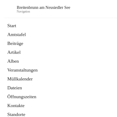
Breitenbrunn am Neusiedler See
Navigation
Start
Amtstafel
Formulare
Beiträge
18 Schnellzugriffe
Artikel
Gemeindeservice
7 Schnellzugriffe
Alben
Veranstaltungen
Müllkalender
Dateien
Öffnungszeiten
Kontakte
Standorte