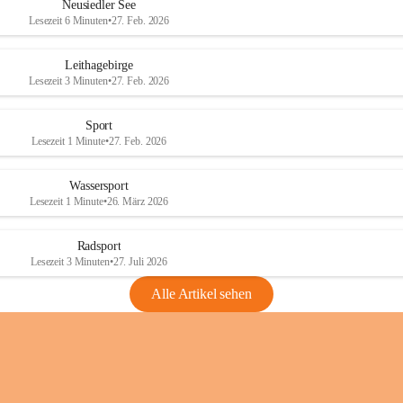
e
e
Neusiedler See
r
r
Lesezeit 6 Minuten
•
27. Feb. 2026
S
S
e
e
Leithagebirge
e
e
Lesezeit 3 Minuten
•
27. Feb. 2026
Sport
Lesezeit 1 Minute
•
27. Feb. 2026
Wassersport
Lesezeit 1 Minute
•
26. März 2026
Radsport
Lesezeit 3 Minuten
•
27. Juli 2026
Alle Artikel sehen