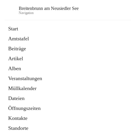
Breitenbrunn am Neusiedler See
Navigation
Start
Amtstafel
Formulare
Beiträge
18 Schnellzugriffe
Artikel
Gemeindeservice
7 Schnellzugriffe
Alben
Veranstaltungen
Müllkalender
Dateien
Öffnungszeiten
Kontakte
Standorte