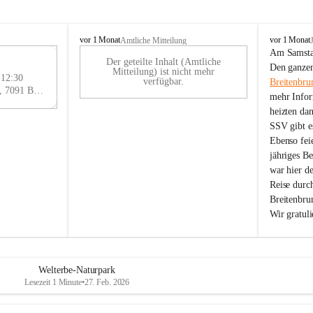
B
B
vor 1 Monat
vor 1 Monat
Amtliche Mitteilung
r
r
Am Samstag
Der geteilte Inhalt (Amtliche
e
e
29
Den ganzen
Mitteilung) ist nicht mehr
i
i
 12:30
AU
verfügbar.
Breitenbru
t
t
Eisenstädter Straße 18, 7091 Breitenbrunn am Neusiedler See, AUT
G
mehr Infor
e
e
heizten da
n
n
SSV gibt es
b
b
r
r
Ebenso feie
u
u
jähriges B
n
n
war hier d
n
n
Reise durc
a
a
Breitenbrun
m
m
Wir gratul
N
N
e
e
u
u
s
s
i
i
Welterbe-Naturpark
e
e
Lesezeit 1 Minute
•
27. Feb. 2026
d
d
l
l