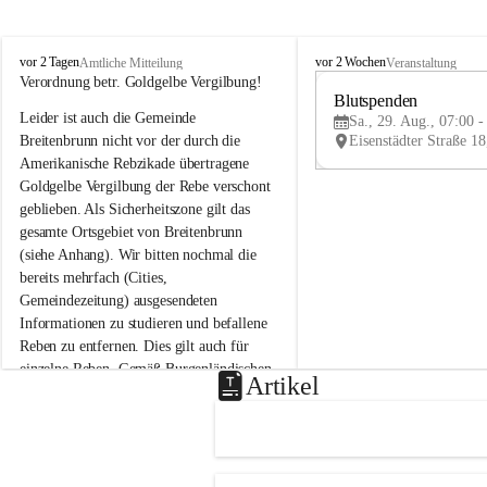
B
B
vor 2 Tagen
vor 2 Wochen
Amtliche Mitteilung
Veranstaltung
r
r
Verordnung betr. Goldgelbe Vergilbung!
e
e
Blutspenden
Leider ist auch die Gemeinde 
i
i
Sa., 29. Aug., 07:00 -
t
t
Breitenbrunn nicht vor der durch die 
e
e
Amerikanische Rebzikade übertragene 
n
n
Goldgelbe Vergilbung der Rebe verschont 
b
b
geblieben. Als Sicherheitszone gilt das 
r
r
gesamte Ortsgebiet von Breitenbrunn 
u
u
(siehe Anhang). Wir bitten nochmal die 
n
n
n
n
bereits mehrfach (Cities, 
a
a
Gemeindezeitung) ausgesendeten 
m
m
Informationen zu studieren und befallene 
N
N
Reben zu entfernen. Dies gilt auch für 
e
e
einzelne Reben. Gemäß Burgenländischen 
u
u
Artikel
Weinbaugesetz sind nicht gepflegte oder 
s
s
i
i
unzulässige Weingärten zu roden! Bitte 
e
e
helfen wir zusammen um unsere Winzer 
d
d
vor den prognostizierten Ernteausfällen 
l
l
und den daraus folgenden wirtschaftlichen 