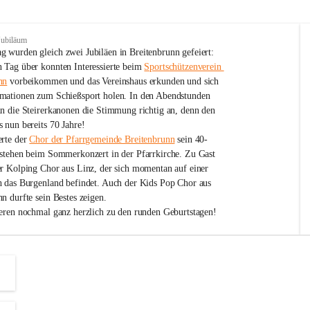
Jubiläum
 wurden gleich zwei Jubiläen in Breitenbrunn gefeiert: 
 Tag über konnten Interessierte beim 
Sportschützenverein 
nn
 vorbeikommen und das Vereinshaus erkunden und sich 
mationen zum Schießsport holen. In den Abendstunden 
nn die Steirerkanonen die Stimmung richtig an, denn den 
 nun bereits 70 Jahre!
rte der 
Chor der Pfarrgemeinde Breitenbrunn
 sein 40-
estehen beim Sommerkonzert in der Pfarrkirche. Zu Gast 
er Kolping Chor aus Linz, der sich momentan auf einer 
h das Burgenland befindet. Auch der Kids Pop Chor aus 
n durfte sein Bestes zeigen.
ieren nochmal ganz herzlich zu den runden Geburtstagen!