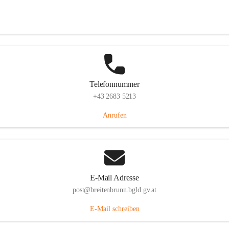
Eisenstädterstraße 18, 7091 Breitenbrunn am Neusiedler See, AUT
Auf Karte ansehen
Telefonnummer
+43 2683 5213
Anrufen
E-Mail Adresse
post@breitenbrunn.bgld.gv.at
E-Mail schreiben