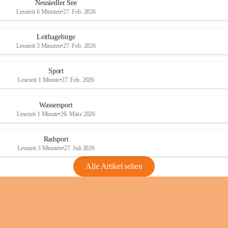
e
e
Neusiedler See
r
r
Lesezeit 6 Minuten
•
27. Feb. 2026
S
S
e
e
Leithagebirge
e
e
Lesezeit 3 Minuten
•
27. Feb. 2026
Sport
Lesezeit 1 Minute
•
27. Feb. 2026
Wassersport
Lesezeit 1 Minute
•
26. März 2026
Radsport
Lesezeit 3 Minuten
•
27. Juli 2026
Alle Artikel sehen