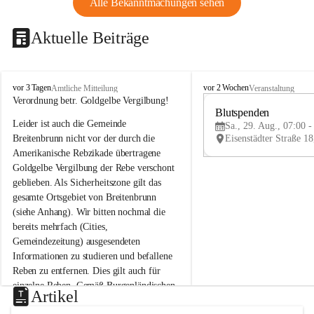
Alle Bekanntmachungen sehen
Aktuelle Beiträge
B
B
vor 3 Tagen
vor 2 Wochen
Amtliche Mitteilung
Veranstaltung
r
r
Verordnung betr. Goldgelbe Vergilbung!
e
e
Blutspenden
Leider ist auch die Gemeinde 
i
i
Sa., 29. Aug., 07:00 -
t
t
Breitenbrunn nicht vor der durch die 
e
e
Amerikanische Rebzikade übertragene 
n
n
Goldgelbe Vergilbung der Rebe verschont 
b
b
geblieben. Als Sicherheitszone gilt das 
r
r
gesamte Ortsgebiet von Breitenbrunn 
u
u
(siehe Anhang). Wir bitten nochmal die 
n
n
n
n
bereits mehrfach (Cities, 
a
a
Gemeindezeitung) ausgesendeten 
m
m
Informationen zu studieren und befallene 
N
N
Reben zu entfernen. Dies gilt auch für 
e
e
einzelne Reben. Gemäß Burgenländischen 
u
u
Artikel
Weinbaugesetz sind nicht gepflegte oder 
s
s