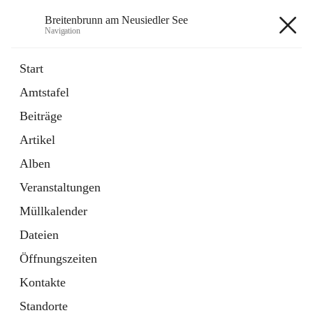
Breitenbrunn am Neusiedler See
Navigation
Breitenbrunn am Neusiedler See
Start
Amtstafel
Formulare
Beiträge
18 Schnellzugriffe
Artikel
Gemeindeservice
7 Schnellzugriffe
Alben
Veranstaltungen
+7
Müllkalender
Dateien
Öffnungszeiten
Kontakte
Hauptadresse
Standorte