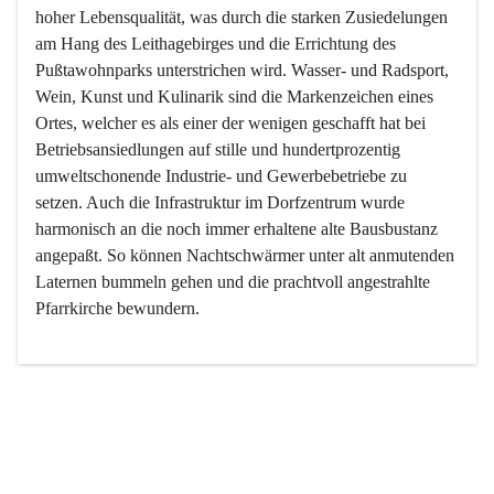
hoher Lebensqualität, was durch die starken Zusiedelungen 
am Hang des Leithagebirges und die Errichtung des 
Pußtawohnparks unterstrichen wird. Wasser- und Radsport, 
Wein, Kunst und Kulinarik sind die Markenzeichen eines 
Ortes, welcher es als einer der wenigen geschafft hat bei 
Betriebsansiedlungen auf stille und hundertprozentig 
umweltschonende Industrie- und Gewerbebetriebe zu 
setzen. Auch die Infrastruktur im Dorfzentrum wurde 
harmonisch an die noch immer erhaltene alte Bausbustanz 
angepaßt. So können Nachtschwärmer unter alt anmutenden 
Laternen bummeln gehen und die prachtvoll angestrahlte 
Pfarrkirche bewundern.

Der Weinbau dominert heute nicht mehr, ist aber integrativer 
Bestandteil der Kultur des Ortes, da man hier schon lange 
von Massenweinbau auf Qualitätsweinbau umgestellt hat. 
So ist es auch nicht verwunderlich, dass eines der historisch 
wertvollsten Gebäude die Ortsvinothek beherbergt und dass 
der Kellering ein beliebtes Ziel darstellt.
