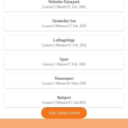
i
i
unzulässige Weingärten zu roden! Bitte 
Welterbe-Naturpark
e
e
helfen wir zusammen um unsere Winzer 
Lesezeit 1 Minute
•
27. Feb. 2026
d
d
vor den prognostizierten Ernteausfällen 
l
l
und den daraus folgenden wirtschaftlichen 
e
e
Neusiedler See
Schäden zu bewahren.
r
r
Lesezeit 6 Minuten
•
27. Feb. 2026
S
S
Verordnungen
e
e
Leithagebirge
04.08.2026
e
e
Lesezeit 3 Minuten
•
27. Feb. 2026
Maßnahmen zur Bekämpfung
der Goldgelben Vergilbung der
Sport
Rebe und der Amerikanischen
Lesezeit 1 Minute
•
27. Feb. 2026
Rebzikade
Anhang VBl. EU Nr. 18
Wassersport
_2026
Lesezeit 1 Minute
•
26. März 2026
1 Seite
•
1,4 MB
Radsport
VBl. EU Nr. 18_2026
Lesezeit 3 Minuten
•
27. Juli 2026
2 Seiten
•
2,1 MB
Alle Artikel sehen