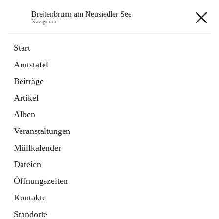
Breitenbrunn am Neusiedler See
Navigation
Breitenbrunn am Neusiedler See
Start
Amtstafel
Formulare
Beiträge
18 Schnellzugriffe
Artikel
Gemeindeservice
7 Schnellzugriffe
Alben
Veranstaltungen
+7
Müllkalender
Dateien
Öffnungszeiten
Kontakte
Hauptadresse
Standorte