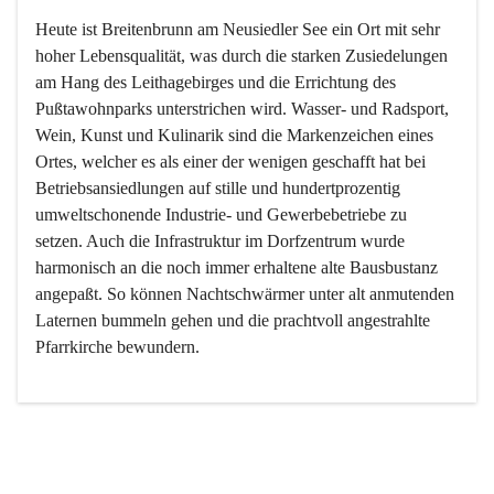
Heute ist Breitenbrunn am Neusiedler See ein Ort mit sehr 
hoher Lebensqualität, was durch die starken Zusiedelungen 
am Hang des Leithagebirges und die Errichtung des 
Pußtawohnparks unterstrichen wird. Wasser- und Radsport, 
Wein, Kunst und Kulinarik sind die Markenzeichen eines 
Ortes, welcher es als einer der wenigen geschafft hat bei 
Betriebsansiedlungen auf stille und hundertprozentig 
umweltschonende Industrie- und Gewerbebetriebe zu 
setzen. Auch die Infrastruktur im Dorfzentrum wurde 
harmonisch an die noch immer erhaltene alte Bausbustanz 
angepaßt. So können Nachtschwärmer unter alt anmutenden 
Laternen bummeln gehen und die prachtvoll angestrahlte 
Pfarrkirche bewundern.

Der Weinbau dominert heute nicht mehr, ist aber integrativer 
Bestandteil der Kultur des Ortes, da man hier schon lange 
von Massenweinbau auf Qualitätsweinbau umgestellt hat. 
So ist es auch nicht verwunderlich, dass eines der historisch 