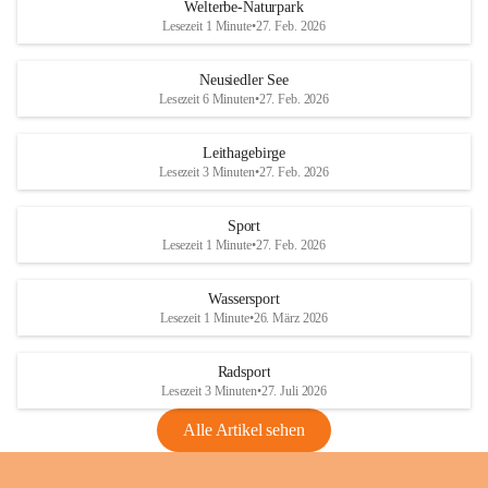
i
i
unzulässige Weingärten zu roden! Bitte 
Welterbe-Naturpark
e
e
helfen wir zusammen um unsere Winzer 
Lesezeit 1 Minute
•
27. Feb. 2026
d
d
vor den prognostizierten Ernteausfällen 
l
l
und den daraus folgenden wirtschaftlichen 
e
e
Neusiedler See
Schäden zu bewahren.
r
r
Lesezeit 6 Minuten
•
27. Feb. 2026
S
S
Verordnungen
e
e
Leithagebirge
04.08.2026
e
e
Lesezeit 3 Minuten
•
27. Feb. 2026
Maßnahmen zur Bekämpfung
der Goldgelben Vergilbung der
Sport
Rebe und der Amerikanischen
Lesezeit 1 Minute
•
27. Feb. 2026
Rebzikade
Anhang VBl. EU Nr. 18
Wassersport
_2026
Lesezeit 1 Minute
•
26. März 2026
1 Seite
•
1,4 MB
Radsport
VBl. EU Nr. 18_2026
Lesezeit 3 Minuten
•
27. Juli 2026
2 Seiten
•
2,1 MB
Alle Artikel sehen