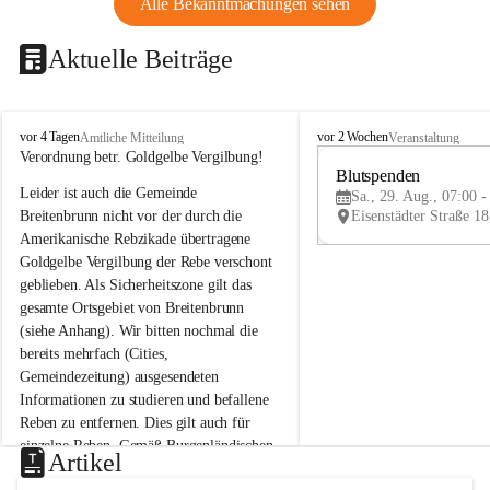
Alle Bekanntmachungen sehen
Aktuelle Beiträge
B
B
vor 4 Tagen
vor 2 Wochen
Amtliche Mitteilung
Veranstaltung
r
r
Verordnung betr. Goldgelbe Vergilbung!
e
e
Blutspenden
Leider ist auch die Gemeinde 
i
i
Sa., 29. Aug., 07:00 -
t
t
Breitenbrunn nicht vor der durch die 
e
e
Amerikanische Rebzikade übertragene 
n
n
Goldgelbe Vergilbung der Rebe verschont 
b
b
geblieben. Als Sicherheitszone gilt das 
r
r
gesamte Ortsgebiet von Breitenbrunn 
u
u
(siehe Anhang). Wir bitten nochmal die 
n
n
n
n
bereits mehrfach (Cities, 
a
a
Gemeindezeitung) ausgesendeten 
m
m
Informationen zu studieren und befallene 
N
N
Reben zu entfernen. Dies gilt auch für 
e
e
einzelne Reben. Gemäß Burgenländischen 
u
u
Artikel
Weinbaugesetz sind nicht gepflegte oder 
s
s