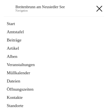
Breitenbrunn am Neusiedler See
Navigation
Breitenbrunn am Neusiedler See
Start
Amtstafel
Formulare
Beiträge
18 Schnellzugriffe
Artikel
Gemeindeservice
7 Schnellzugriffe
Alben
Veranstaltungen
+7
Müllkalender
Dateien
Öffnungszeiten
Kontakte
Hauptadresse
Standorte