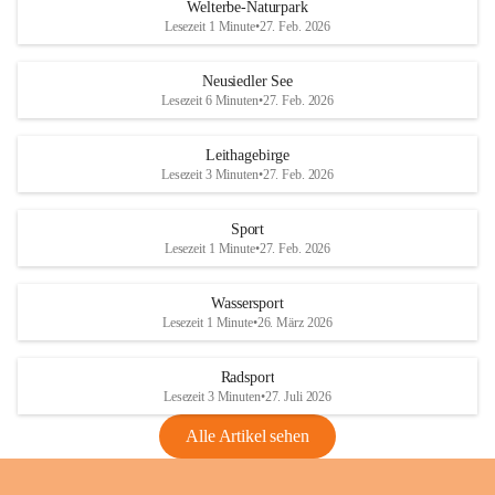
i
i
unzulässige Weingärten zu roden! Bitte 
Welterbe-Naturpark
e
e
helfen wir zusammen um unsere Winzer 
Lesezeit 1 Minute
•
27. Feb. 2026
d
d
vor den prognostizierten Ernteausfällen 
l
l
und den daraus folgenden wirtschaftlichen 
e
e
Neusiedler See
Schäden zu bewahren.
r
r
Lesezeit 6 Minuten
•
27. Feb. 2026
S
S
Verordnungen
e
e
Leithagebirge
04.08.2026
e
e
Lesezeit 3 Minuten
•
27. Feb. 2026
Maßnahmen zur Bekämpfung
der Goldgelben Vergilbung der
Sport
Rebe und der Amerikanischen
Lesezeit 1 Minute
•
27. Feb. 2026
Rebzikade
Anhang VBl. EU Nr. 18
Wassersport
_2026
Lesezeit 1 Minute
•
26. März 2026
1 Seite
•
1,4 MB
Radsport
VBl. EU Nr. 18_2026
Lesezeit 3 Minuten
•
27. Juli 2026
2 Seiten
•
2,1 MB
Alle Artikel sehen