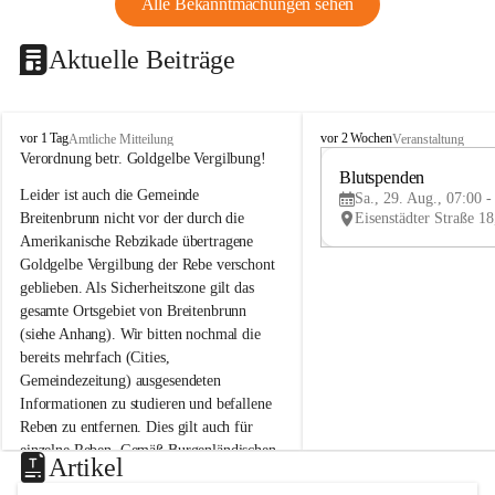
Alle Bekanntmachungen sehen
Aktuelle Beiträge
B
B
vor 1 Tag
vor 2 Wochen
Amtliche Mitteilung
Veranstaltung
r
r
Verordnung betr. Goldgelbe Vergilbung!
e
e
Blutspenden
Leider ist auch die Gemeinde 
i
i
Sa., 29. Aug., 07:00 -
t
t
Breitenbrunn nicht vor der durch die 
e
e
Amerikanische Rebzikade übertragene 
n
n
Goldgelbe Vergilbung der Rebe verschont 
b
b
geblieben. Als Sicherheitszone gilt das 
r
r
gesamte Ortsgebiet von Breitenbrunn 
u
u
(siehe Anhang). Wir bitten nochmal die 
n
n
n
n
bereits mehrfach (Cities, 
a
a
Gemeindezeitung) ausgesendeten 
m
m
Informationen zu studieren und befallene 
N
N
Reben zu entfernen. Dies gilt auch für 
e
e
einzelne Reben. Gemäß Burgenländischen 
u
u
Artikel
Weinbaugesetz sind nicht gepflegte oder 
s
s