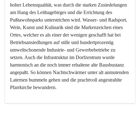
hoher Lebensqualität, was durch die starken Zusiedelungen 
am Hang des Leithagebirges und die Errichtung des 
Pußtawohnparks unterstrichen wird. Wasser- und Radsport, 
Wein, Kunst und Kulinarik sind die Markenzeichen eines 
Ortes, welcher es als einer der wenigen geschafft hat bei 
Betriebsansiedlungen auf stille und hundertprozentig 
umweltschonende Industrie- und Gewerbebetriebe zu 
setzen. Auch die Infrastruktur im Dorfzentrum wurde 
harmonisch an die noch immer erhaltene alte Bausbustanz 
angepaßt. So können Nachtschwärmer unter alt anmutenden 
Laternen bummeln gehen und die prachtvoll angestrahlte 
Pfarrkirche bewundern.

Der Weinbau dominert heute nicht mehr, ist aber integrativer 
Bestandteil der Kultur des Ortes, da man hier schon lange 
von Massenweinbau auf Qualitätsweinbau umgestellt hat. 
So ist es auch nicht verwunderlich, dass eines der historisch 
wertvollsten Gebäude die Ortsvinothek beherbergt und dass 
der Kellering ein beliebtes Ziel darstellt.
