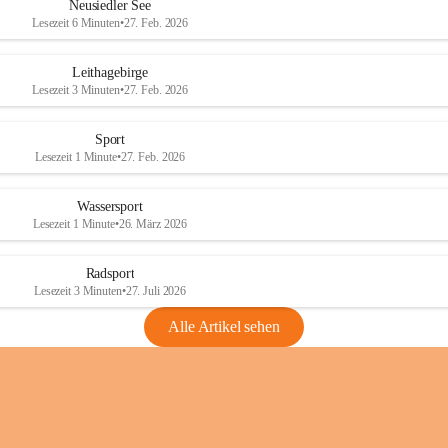
e
e
Neusiedler See
r
r
Lesezeit 6 Minuten
•
27. Feb. 2026
S
S
e
e
Leithagebirge
e
e
Lesezeit 3 Minuten
•
27. Feb. 2026
Sport
Lesezeit 1 Minute
•
27. Feb. 2026
Wassersport
Lesezeit 1 Minute
•
26. März 2026
Radsport
Lesezeit 3 Minuten
•
27. Juli 2026
Alle Artikel sehen