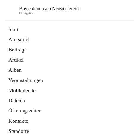
Breitenbrunn am Neusiedler See
Navigation
Start
Amtstafel
Formulare
Beiträge
18 Schnellzugriffe
Artikel
Gemeindeservice
7 Schnellzugriffe
Alben
Veranstaltungen
Müllkalender
Dateien
Öffnungszeiten
Kontakte
Standorte