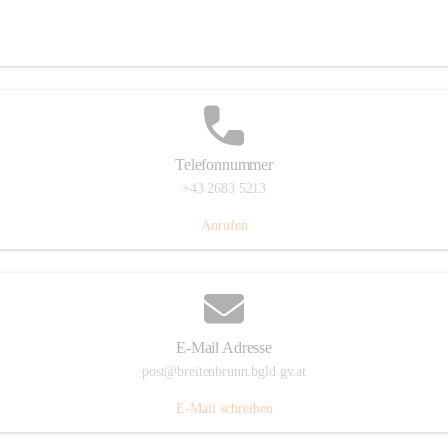
Eisenstädterstraße 18, 7091 Breitenbrunn am Neusiedler See, AUT
Auf Karte ansehen
Telefonnummer
+43 2683 5213
Anrufen
E-Mail Adresse
post@breitenbrunn.bgld.gv.at
E-Mail schreiben