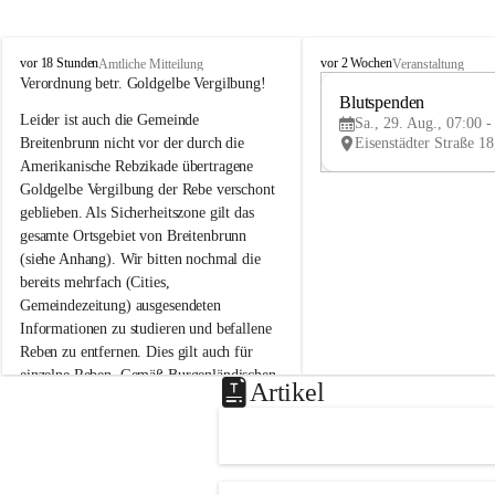
B
B
vor 18 Stunden
vor 2 Wochen
Amtliche Mitteilung
Veranstaltung
r
r
Verordnung betr. Goldgelbe Vergilbung!
e
e
Blutspenden
Leider ist auch die Gemeinde 
i
i
Sa., 29. Aug., 07:00 -
t
t
Breitenbrunn nicht vor der durch die 
e
e
Amerikanische Rebzikade übertragene 
n
n
Goldgelbe Vergilbung der Rebe verschont 
b
b
geblieben. Als Sicherheitszone gilt das 
r
r
gesamte Ortsgebiet von Breitenbrunn 
u
u
(siehe Anhang). Wir bitten nochmal die 
n
n
n
n
bereits mehrfach (Cities, 
a
a
Gemeindezeitung) ausgesendeten 
m
m
Informationen zu studieren und befallene 
N
N
Reben zu entfernen. Dies gilt auch für 
e
e
einzelne Reben. Gemäß Burgenländischen 
u
u
Artikel
Weinbaugesetz sind nicht gepflegte oder 
s
s
i
i
unzulässige Weingärten zu roden! Bitte 
e
e
helfen wir zusammen um unsere Winzer 
d
d
vor den prognostizierten Ernteausfällen 
l
l
und den daraus folgenden wirtschaftlichen 