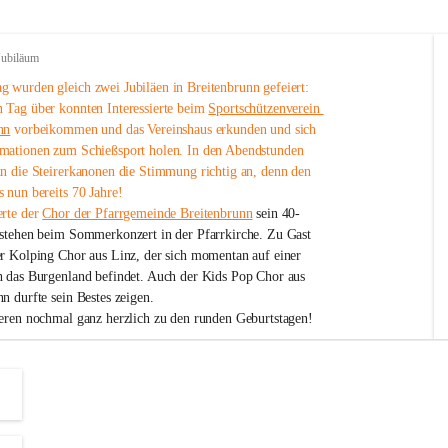
Jubiläum
 wurden gleich zwei Jubiläen in Breitenbrunn gefeiert: 
 Tag über konnten Interessierte beim 
Sportschützenverein 
nn
 vorbeikommen und das Vereinshaus erkunden und sich 
mationen zum Schießsport holen. In den Abendstunden 
nn die Steirerkanonen die Stimmung richtig an, denn den 
 nun bereits 70 Jahre!
rte der 
Chor der Pfarrgemeinde Breitenbrunn
 sein 40-
estehen beim Sommerkonzert in der Pfarrkirche. Zu Gast 
er Kolping Chor aus Linz, der sich momentan auf einer 
h das Burgenland befindet. Auch der Kids Pop Chor aus 
n durfte sein Bestes zeigen.
ieren nochmal ganz herzlich zu den runden Geburtstagen!