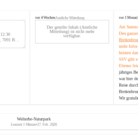
B
B
vor 4 Wochen
vor 1 Monat
Amtliche Mitteilung
r
r
Am Samstag
Der geteilte Inhalt (Amtliche
e
e
29
Mitteilung) ist nicht mehr
Den ganzen
i
i
 12:30
AU
verfügbar.
t
t
Eisenstädter Straße 18, 7091 Breitenbrunn am Neusiedler See, AUT
Breitenbru
G
e
e
mehr Infor
n
n
heizten da
b
b
SSV gibt es
r
r
Ebenso feie
u
u
jähriges B
n
n
n
n
war hier d
a
a
Reise durc
m
m
Breitenbrun
N
N
Wir gratul
e
e
u
u
s
s
i
i
Welterbe-Naturpark
e
e
Lesezeit 1 Minute
•
27. Feb. 2026
d
d
l
l