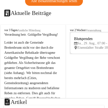
Alle Bekanntmachungen sehen
Aktuelle Beiträge
B
B
vor 3 Tagen
vor 2 Wochen
Amtliche Mitteilung
Veranstaltung
r
r
Verordnung betr. Goldgelbe Vergilbung!
e
e
Blutspenden
Leider ist auch die Gemeinde 
i
i
Sa., 29. Aug., 07:00 -
t
t
Breitenbrunn nicht vor der durch die 
e
e
Amerikanische Rebzikade übertragene 
n
n
Goldgelbe Vergilbung der Rebe verschont 
b
b
geblieben. Als Sicherheitszone gilt das 
r
r
gesamte Ortsgebiet von Breitenbrunn 
u
u
(siehe Anhang). Wir bitten nochmal die 
n
n
n
n
bereits mehrfach (Cities, 
a
a
Gemeindezeitung) ausgesendeten 
m
m
Informationen zu studieren und befallene 
N
N
Reben zu entfernen. Dies gilt auch für 
e
e
einzelne Reben. Gemäß Burgenländischen 
u
u
Artikel
Weinbaugesetz sind nicht gepflegte oder 
s
s