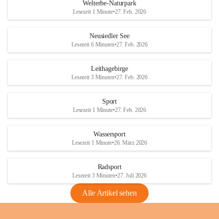
i
i
unzulässige Weingärten zu roden! Bitte 
Welterbe-Naturpark
e
e
helfen wir zusammen um unsere Winzer 
Lesezeit 1 Minute
•
27. Feb. 2026
d
d
vor den prognostizierten Ernteausfällen 
l
l
und den daraus folgenden wirtschaftlichen 
e
e
Neusiedler See
Schäden zu bewahren.
r
r
Lesezeit 6 Minuten
•
27. Feb. 2026
S
S
Verordnungen
e
e
Leithagebirge
04.08.2026
e
e
Lesezeit 3 Minuten
•
27. Feb. 2026
Maßnahmen zur Bekämpfung
der Goldgelben Vergilbung der
Sport
Rebe und der Amerikanischen
Lesezeit 1 Minute
•
27. Feb. 2026
Rebzikade
Anhang VBl. EU Nr. 18
Wassersport
_2026
Lesezeit 1 Minute
•
26. März 2026
1 Seite
•
1,4 MB
Radsport
VBl. EU Nr. 18_2026
Lesezeit 3 Minuten
•
27. Juli 2026
2 Seiten
•
2,1 MB
Alle Artikel sehen