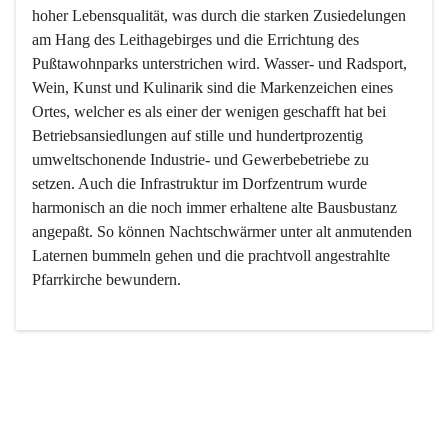
hoher Lebensqualität, was durch die starken Zusiedelungen 
am Hang des Leithagebirges und die Errichtung des 
Pußtawohnparks unterstrichen wird. Wasser- und Radsport, 
Wein, Kunst und Kulinarik sind die Markenzeichen eines 
Ortes, welcher es als einer der wenigen geschafft hat bei 
Betriebsansiedlungen auf stille und hundertprozentig 
umweltschonende Industrie- und Gewerbebetriebe zu 
setzen. Auch die Infrastruktur im Dorfzentrum wurde 
harmonisch an die noch immer erhaltene alte Bausbustanz 
angepaßt. So können Nachtschwärmer unter alt anmutenden 
Laternen bummeln gehen und die prachtvoll angestrahlte 
Pfarrkirche bewundern.

Der Weinbau dominert heute nicht mehr, ist aber integrativer 
Bestandteil der Kultur des Ortes, da man hier schon lange 
von Massenweinbau auf Qualitätsweinbau umgestellt hat. 
So ist es auch nicht verwunderlich, dass eines der historisch 
wertvollsten Gebäude die Ortsvinothek beherbergt und dass 
der Kellering ein beliebtes Ziel darstellt.
