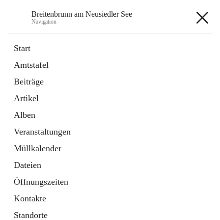
Breitenbrunn am Neusiedler See
Navigation
Breitenbrunn am Neusiedler See
Start
Amtstafel
Formulare
Beiträge
18 Schnellzugriffe
Artikel
Gemeindeservice
7 Schnellzugriffe
Alben
Veranstaltungen
+7
Müllkalender
Dateien
Öffnungszeiten
Kontakte
Hauptadresse
Standorte