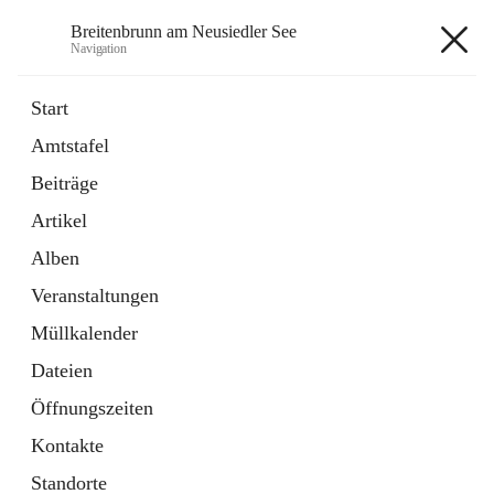
Breitenbrunn am Neusiedler See
Navigation
Breitenbrunn am Neusiedler See
Start
Amtstafel
Formulare
Beiträge
18 Schnellzugriffe
Artikel
Gemeindeservice
7 Schnellzugriffe
Alben
Veranstaltungen
+7
Müllkalender
Dateien
Öffnungszeiten
Kontakte
Hauptadresse
Standorte