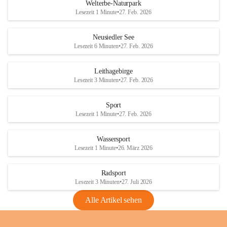
i
i
unzulässige Weingärten zu roden! Bitte 
Welterbe-Naturpark
e
e
helfen wir zusammen um unsere Winzer 
Lesezeit 1 Minute
•
27. Feb. 2026
d
d
vor den prognostizierten Ernteausfällen 
l
l
und den daraus folgenden wirtschaftlichen 
e
e
Neusiedler See
Schäden zu bewahren.
r
r
Lesezeit 6 Minuten
•
27. Feb. 2026
S
S
Verordnungen
e
e
Leithagebirge
04.08.2026
e
e
Lesezeit 3 Minuten
•
27. Feb. 2026
Maßnahmen zur Bekämpfung
der Goldgelben Vergilbung der
Sport
Rebe und der Amerikanischen
Lesezeit 1 Minute
•
27. Feb. 2026
Rebzikade
Anhang VBl. EU Nr. 18
Wassersport
_2026
Lesezeit 1 Minute
•
26. März 2026
1 Seite
•
1,4 MB
Radsport
VBl. EU Nr. 18_2026
Lesezeit 3 Minuten
•
27. Juli 2026
2 Seiten
•
2,1 MB
Alle Artikel sehen