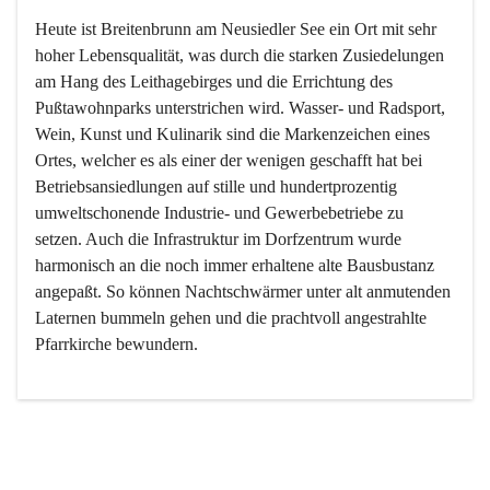
Heute ist Breitenbrunn am Neusiedler See ein Ort mit sehr 
hoher Lebensqualität, was durch die starken Zusiedelungen 
am Hang des Leithagebirges und die Errichtung des 
Pußtawohnparks unterstrichen wird. Wasser- und Radsport, 
Wein, Kunst und Kulinarik sind die Markenzeichen eines 
Ortes, welcher es als einer der wenigen geschafft hat bei 
Betriebsansiedlungen auf stille und hundertprozentig 
umweltschonende Industrie- und Gewerbebetriebe zu 
setzen. Auch die Infrastruktur im Dorfzentrum wurde 
harmonisch an die noch immer erhaltene alte Bausbustanz 
angepaßt. So können Nachtschwärmer unter alt anmutenden 
Laternen bummeln gehen und die prachtvoll angestrahlte 
Pfarrkirche bewundern.

Der Weinbau dominert heute nicht mehr, ist aber integrativer 
Bestandteil der Kultur des Ortes, da man hier schon lange 
von Massenweinbau auf Qualitätsweinbau umgestellt hat. 
So ist es auch nicht verwunderlich, dass eines der historisch 