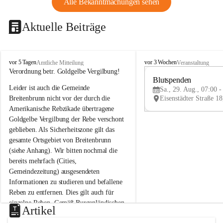
Alle Bekanntmachungen sehen
Aktuelle Beiträge
B
B
vor 5 Tagen
vor 3 Wochen
Amtliche Mitteilung
Veranstaltung
r
r
Verordnung betr. Goldgelbe Vergilbung!
e
e
Blutspenden
Leider ist auch die Gemeinde 
i
i
Sa., 29. Aug., 07:00 -
t
t
Breitenbrunn nicht vor der durch die 
e
e
Amerikanische Rebzikade übertragene 
n
n
Goldgelbe Vergilbung der Rebe verschont 
b
b
geblieben. Als Sicherheitszone gilt das 
r
r
gesamte Ortsgebiet von Breitenbrunn 
u
u
(siehe Anhang). Wir bitten nochmal die 
n
n
n
n
bereits mehrfach (Cities, 
a
a
Gemeindezeitung) ausgesendeten 
m
m
Informationen zu studieren und befallene 
N
N
Reben zu entfernen. Dies gilt auch für 
e
e
einzelne Reben. Gemäß Burgenländischen 
u
u
Artikel
Weinbaugesetz sind nicht gepflegte oder 
s
s