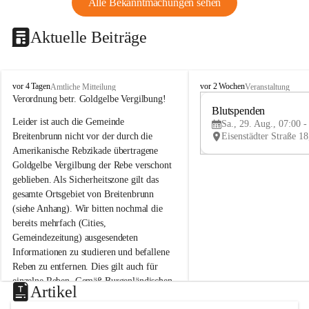
Alle Bekanntmachungen sehen
Aktuelle Beiträge
B
B
vor 4 Tagen
vor 2 Wochen
Amtliche Mitteilung
Veranstaltung
r
r
Verordnung betr. Goldgelbe Vergilbung!
e
e
Blutspenden
Leider ist auch die Gemeinde 
i
i
Sa., 29. Aug., 07:00 -
t
t
Breitenbrunn nicht vor der durch die 
e
e
Amerikanische Rebzikade übertragene 
n
n
Goldgelbe Vergilbung der Rebe verschont 
b
b
geblieben. Als Sicherheitszone gilt das 
r
r
gesamte Ortsgebiet von Breitenbrunn 
u
u
(siehe Anhang). Wir bitten nochmal die 
n
n
n
n
bereits mehrfach (Cities, 
a
a
Gemeindezeitung) ausgesendeten 
m
m
Informationen zu studieren und befallene 
N
N
Reben zu entfernen. Dies gilt auch für 
e
e
einzelne Reben. Gemäß Burgenländischen 
u
u
Artikel
Weinbaugesetz sind nicht gepflegte oder 
s
s