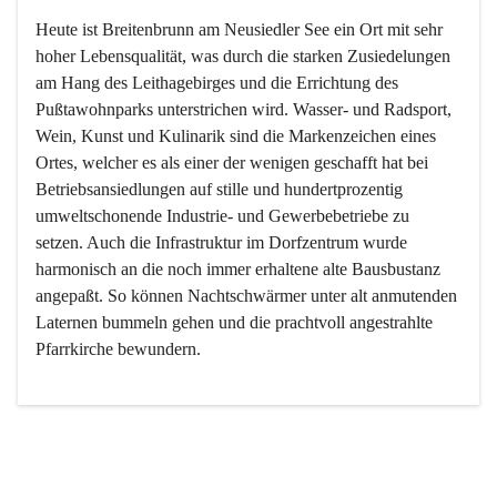
Heute ist Breitenbrunn am Neusiedler See ein Ort mit sehr 
hoher Lebensqualität, was durch die starken Zusiedelungen 
am Hang des Leithagebirges und die Errichtung des 
Pußtawohnparks unterstrichen wird. Wasser- und Radsport, 
Wein, Kunst und Kulinarik sind die Markenzeichen eines 
Ortes, welcher es als einer der wenigen geschafft hat bei 
Betriebsansiedlungen auf stille und hundertprozentig 
umweltschonende Industrie- und Gewerbebetriebe zu 
setzen. Auch die Infrastruktur im Dorfzentrum wurde 
harmonisch an die noch immer erhaltene alte Bausbustanz 
angepaßt. So können Nachtschwärmer unter alt anmutenden 
Laternen bummeln gehen und die prachtvoll angestrahlte 
Pfarrkirche bewundern.

Der Weinbau dominert heute nicht mehr, ist aber integrativer 
Bestandteil der Kultur des Ortes, da man hier schon lange 
von Massenweinbau auf Qualitätsweinbau umgestellt hat. 
So ist es auch nicht verwunderlich, dass eines der historisch 