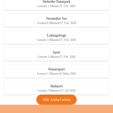
i
i
unzulässige Weingärten zu roden! Bitte 
Welterbe-Naturpark
e
e
helfen wir zusammen um unsere Winzer 
Lesezeit 1 Minute
•
27. Feb. 2026
d
d
vor den prognostizierten Ernteausfällen 
l
l
und den daraus folgenden wirtschaftlichen 
e
e
Neusiedler See
Schäden zu bewahren.
r
r
Lesezeit 6 Minuten
•
27. Feb. 2026
S
S
Verordnungen
e
e
Leithagebirge
04.08.2026
e
e
Lesezeit 3 Minuten
•
27. Feb. 2026
Maßnahmen zur Bekämpfung
der Goldgelben Vergilbung der
Sport
Rebe und der Amerikanischen
Lesezeit 1 Minute
•
27. Feb. 2026
Rebzikade
Anhang VBl. EU Nr. 18
Wassersport
_2026
Lesezeit 1 Minute
•
26. März 2026
1 Seite
•
1,4 MB
Radsport
VBl. EU Nr. 18_2026
Lesezeit 3 Minuten
•
27. Juli 2026
2 Seiten
•
2,1 MB
Alle Artikel sehen