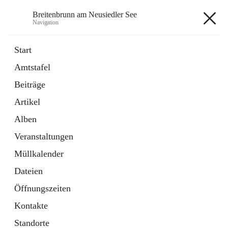
Breitenbrunn am Neusiedler See
Navigation
Breitenbrunn am Neusiedler See
Start
Amtstafel
Formulare
Beiträge
18 Schnellzugriffe
Artikel
Gemeindeservice
7 Schnellzugriffe
Alben
Veranstaltungen
+7
Müllkalender
Dateien
Öffnungszeiten
Kontakte
Hauptadresse
Standorte