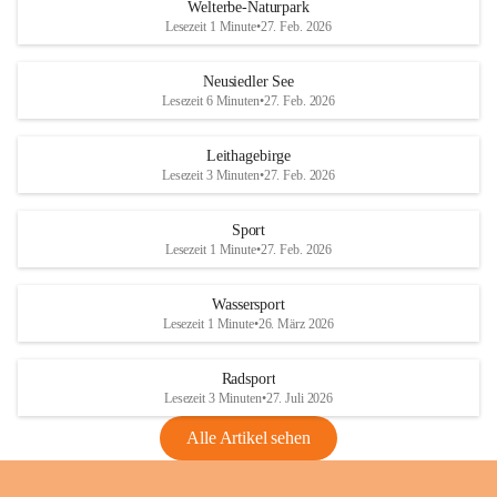
i
i
unzulässige Weingärten zu roden! Bitte 
Welterbe-Naturpark
e
e
helfen wir zusammen um unsere Winzer 
Lesezeit 1 Minute
•
27. Feb. 2026
d
d
vor den prognostizierten Ernteausfällen 
l
l
und den daraus folgenden wirtschaftlichen 
e
e
Neusiedler See
Schäden zu bewahren.
r
r
Lesezeit 6 Minuten
•
27. Feb. 2026
S
S
Verordnungen
e
e
Leithagebirge
04.08.2026
e
e
Lesezeit 3 Minuten
•
27. Feb. 2026
Maßnahmen zur Bekämpfung
der Goldgelben Vergilbung der
Sport
Rebe und der Amerikanischen
Lesezeit 1 Minute
•
27. Feb. 2026
Rebzikade
Anhang VBl. EU Nr. 18
Wassersport
_2026
Lesezeit 1 Minute
•
26. März 2026
1 Seite
•
1,4 MB
Radsport
VBl. EU Nr. 18_2026
Lesezeit 3 Minuten
•
27. Juli 2026
2 Seiten
•
2,1 MB
Alle Artikel sehen