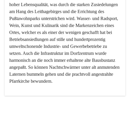
hoher Lebensqualität, was durch die starken Zusiedelungen 
am Hang des Leithagebirges und die Errichtung des 
Pußtawohnparks unterstrichen wird. Wasser- und Radsport, 
Wein, Kunst und Kulinarik sind die Markenzeichen eines 
Ortes, welcher es als einer der wenigen geschafft hat bei 
Betriebsansiedlungen auf stille und hundertprozentig 
umweltschonende Industrie- und Gewerbebetriebe zu 
setzen. Auch die Infrastruktur im Dorfzentrum wurde 
harmonisch an die noch immer erhaltene alte Bausbustanz 
angepaßt. So können Nachtschwärmer unter alt anmutenden 
Laternen bummeln gehen und die prachtvoll angestrahlte 
Pfarrkirche bewundern.

Der Weinbau dominert heute nicht mehr, ist aber integrativer 
Bestandteil der Kultur des Ortes, da man hier schon lange 
von Massenweinbau auf Qualitätsweinbau umgestellt hat. 
So ist es auch nicht verwunderlich, dass eines der historisch 
wertvollsten Gebäude die Ortsvinothek beherbergt und dass 
der Kellering ein beliebtes Ziel darstellt.
