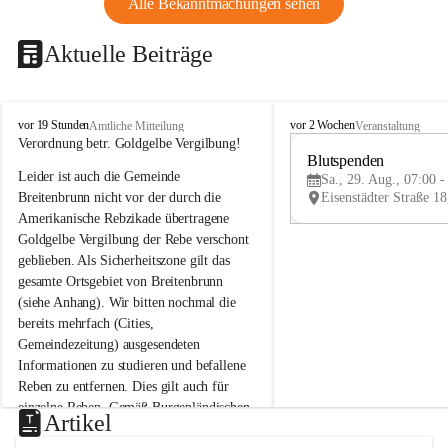
Alle Bekanntmachungen sehen
Aktuelle Beiträge
B
B
vor 19 Stunden
vor 2 Wochen
Amtliche Mitteilung
Veranstaltung
r
r
Verordnung betr. Goldgelbe Vergilbung!
e
e
Blutspenden
Leider ist auch die Gemeinde 
i
i
Sa., 29. Aug., 07:00 -
t
t
Breitenbrunn nicht vor der durch die 
e
e
Amerikanische Rebzikade übertragene 
n
n
Goldgelbe Vergilbung der Rebe verschont 
b
b
geblieben. Als Sicherheitszone gilt das 
r
r
gesamte Ortsgebiet von Breitenbrunn 
u
u
(siehe Anhang). Wir bitten nochmal die 
n
n
n
n
bereits mehrfach (Cities, 
a
a
Gemeindezeitung) ausgesendeten 
m
m
Informationen zu studieren und befallene 
N
N
Reben zu entfernen. Dies gilt auch für 
e
e
einzelne Reben. Gemäß Burgenländischen 
u
u
Artikel
Weinbaugesetz sind nicht gepflegte oder 
s
s