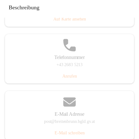
Eisenstädterstraße 18, 7091 Breitenbrunn am Neusiedler
Beschreibung
See, AUT
Auf Karte ansehen
Telefonnummer
+43 2683 5213
Anrufen
E-Mail Adresse
post@breitenbrunn.bgld.gv.at
E-Mail schreiben