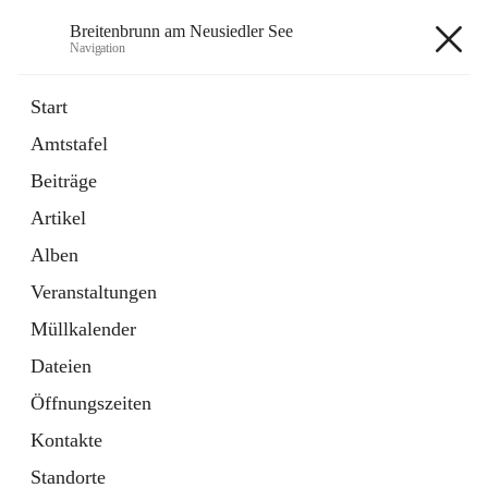
Breitenbrunn am Neusiedler See
Navigation
Breitenbrunn am Neusiedler See
Start
Amtstafel
Formulare
Beiträge
18 Schnellzugriffe
Artikel
Gemeindeservice
7 Schnellzugriffe
Alben
Veranstaltungen
+7
Müllkalender
Dateien
Öffnungszeiten
Kontakte
Hauptadresse
Standorte