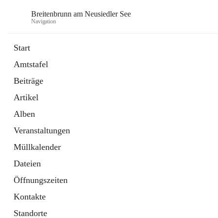
Breitenbrunn am Neusiedler See
Navigation
Start
Amtstafel
Formulare
Beiträge
18 Schnellzugriffe
Artikel
Gemeindeservice
7 Schnellzugriffe
Alben
Veranstaltungen
Müllkalender
Dateien
Öffnungszeiten
Kontakte
Standorte