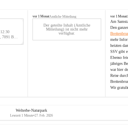
B
B
vor 1 Monat
vor 1 Monat
Amtliche Mitteilung
r
r
Am Samstag
Der geteilte Inhalt (Amtliche
e
e
29
Den ganzen
Mitteilung) ist nicht mehr
i
i
 12:30
AU
verfügbar.
Breitenbru
t
t
Eisenstädter Straße 18, 7091 Breitenbrunn am Neusiedler See, AUT
G
mehr Infor
e
e
heizten da
n
n
SSV gibt es
b
b
r
r
Ebenso feie
u
u
jähriges B
n
n
war hier d
n
n
Reise durc
a
a
Breitenbrun
m
m
Wir gratul
N
N
e
e
u
u
s
s
i
i
Welterbe-Naturpark
e
e
Lesezeit 1 Minute
•
27. Feb. 2026
d
d
l
l