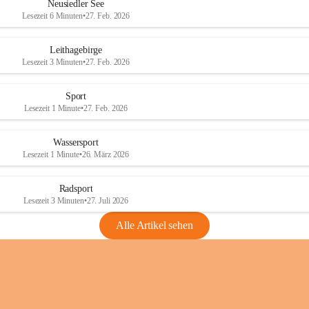
e
e
Neusiedler See
r
r
Lesezeit 6 Minuten
•
27. Feb. 2026
S
S
e
e
Leithagebirge
e
e
Lesezeit 3 Minuten
•
27. Feb. 2026
Sport
Lesezeit 1 Minute
•
27. Feb. 2026
Wassersport
Lesezeit 1 Minute
•
26. März 2026
Radsport
Lesezeit 3 Minuten
•
27. Juli 2026
Alle Artikel sehen