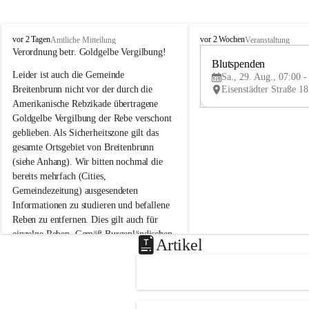
B
B
vor 2 Tagen
vor 2 Wochen
Amtliche Mitteilung
Veranstaltung
r
r
Verordnung betr. Goldgelbe Vergilbung!
e
e
Blutspenden
Leider ist auch die Gemeinde 
i
i
Sa., 29. Aug., 07:00 -
t
t
Breitenbrunn nicht vor der durch die 
e
e
Amerikanische Rebzikade übertragene 
n
n
Goldgelbe Vergilbung der Rebe verschont 
b
b
geblieben. Als Sicherheitszone gilt das 
r
r
gesamte Ortsgebiet von Breitenbrunn 
u
u
(siehe Anhang). Wir bitten nochmal die 
n
n
n
n
bereits mehrfach (Cities, 
a
a
Gemeindezeitung) ausgesendeten 
m
m
Informationen zu studieren und befallene 
N
N
Reben zu entfernen. Dies gilt auch für 
e
e
einzelne Reben. Gemäß Burgenländischen 
u
u
Artikel
Weinbaugesetz sind nicht gepflegte oder 
s
s
i
i
unzulässige Weingärten zu roden! Bitte 
e
e
helfen wir zusammen um unsere Winzer 
d
d
vor den prognostizierten Ernteausfällen 
l
l
und den daraus folgenden wirtschaftlichen 