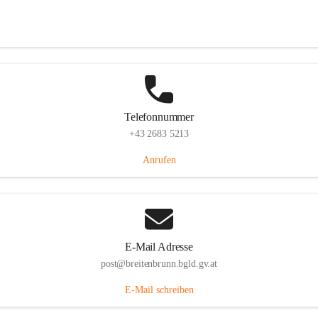
Eisenstädterstraße 18, 7091 Breitenbrunn am Neusiedler See, AUT
Auf Karte ansehen
Telefonnummer
+43 2683 5213
Anrufen
E-Mail Adresse
post@breitenbrunn.bgld.gv.at
E-Mail schreiben