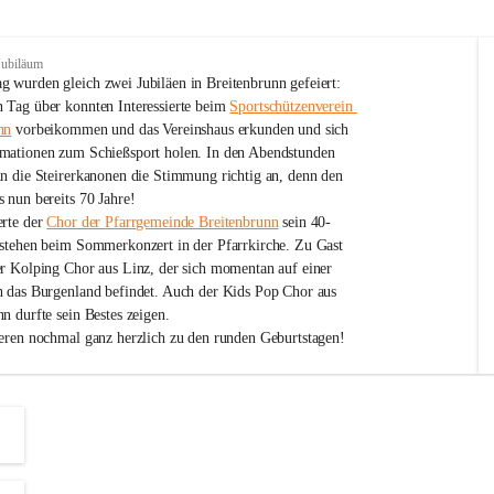
Jubiläum
 wurden gleich zwei Jubiläen in Breitenbrunn gefeiert: 
 Tag über konnten Interessierte beim 
Sportschützenverein 
nn
 vorbeikommen und das Vereinshaus erkunden und sich 
mationen zum Schießsport holen. In den Abendstunden 
nn die Steirerkanonen die Stimmung richtig an, denn den 
 nun bereits 70 Jahre!
rte der 
Chor der Pfarrgemeinde Breitenbrunn
 sein 40-
estehen beim Sommerkonzert in der Pfarrkirche. Zu Gast 
er Kolping Chor aus Linz, der sich momentan auf einer 
h das Burgenland befindet. Auch der Kids Pop Chor aus 
n durfte sein Bestes zeigen.
ieren nochmal ganz herzlich zu den runden Geburtstagen!