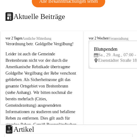
Alle Bekanntmachungen sehen
Aktuelle Beiträge
B
B
vor 2 Tagen
vor 2 Wochen
Amtliche Mitteilung
Veranstaltung
r
r
Verordnung betr. Goldgelbe Vergilbung!
e
e
Blutspenden
Leider ist auch die Gemeinde 
i
i
Sa., 29. Aug., 07:00 -
t
t
Breitenbrunn nicht vor der durch die 
e
e
Amerikanische Rebzikade übertragene 
n
n
Goldgelbe Vergilbung der Rebe verschont 
b
b
geblieben. Als Sicherheitszone gilt das 
r
r
gesamte Ortsgebiet von Breitenbrunn 
u
u
(siehe Anhang). Wir bitten nochmal die 
n
n
n
n
bereits mehrfach (Cities, 
a
a
Gemeindezeitung) ausgesendeten 
m
m
Informationen zu studieren und befallene 
N
N
Reben zu entfernen. Dies gilt auch für 
e
e
einzelne Reben. Gemäß Burgenländischen 
u
u
Artikel
Weinbaugesetz sind nicht gepflegte oder 
s
s