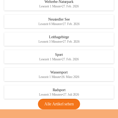
i
i
unzulässige Weingärten zu roden! Bitte 
Welterbe-Naturpark
e
e
helfen wir zusammen um unsere Winzer 
Lesezeit 1 Minute
•
27. Feb. 2026
d
d
vor den prognostizierten Ernteausfällen 
l
l
und den daraus folgenden wirtschaftlichen 
e
e
Neusiedler See
Schäden zu bewahren.
r
r
Lesezeit 6 Minuten
•
27. Feb. 2026
S
S
Verordnungen
e
e
Leithagebirge
04.08.2026
e
e
Lesezeit 3 Minuten
•
27. Feb. 2026
Maßnahmen zur Bekämpfung
der Goldgelben Vergilbung der
Sport
Rebe und der Amerikanischen
Lesezeit 1 Minute
•
27. Feb. 2026
Rebzikade
Anhang VBl. EU Nr. 18
Wassersport
_2026
Lesezeit 1 Minute
•
26. März 2026
1 Seite
•
1,4 MB
Radsport
VBl. EU Nr. 18_2026
Lesezeit 3 Minuten
•
27. Juli 2026
2 Seiten
•
2,1 MB
Alle Artikel sehen