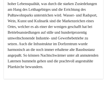
hoher Lebensqualität, was durch die starken Zusiedelungen 
am Hang des Leithagebirges und die Errichtung des 
Pußtawohnparks unterstrichen wird. Wasser- und Radsport, 
Wein, Kunst und Kulinarik sind die Markenzeichen eines 
Ortes, welcher es als einer der wenigen geschafft hat bei 
Betriebsansiedlungen auf stille und hundertprozentig 
umweltschonende Industrie- und Gewerbebetriebe zu 
setzen. Auch die Infrastruktur im Dorfzentrum wurde 
harmonisch an die noch immer erhaltene alte Bausbustanz 
angepaßt. So können Nachtschwärmer unter alt anmutenden 
Laternen bummeln gehen und die prachtvoll angestrahlte 
Pfarrkirche bewundern.

Der Weinbau dominert heute nicht mehr, ist aber integrativer 
Bestandteil der Kultur des Ortes, da man hier schon lange 
von Massenweinbau auf Qualitätsweinbau umgestellt hat. 
So ist es auch nicht verwunderlich, dass eines der historisch 
wertvollsten Gebäude die Ortsvinothek beherbergt und dass 
der Kellering ein beliebtes Ziel darstellt.
