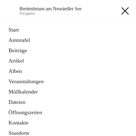
Breitenbrunn am Neusiedler See
Navigation
Breitenbrunn am Neusiedler See
Start
Amtstafel
Formulare
Beiträge
18 Schnellzugriffe
Artikel
Gemeindeservice
7 Schnellzugriffe
Alben
Veranstaltungen
+7
Müllkalender
Dateien
Öffnungszeiten
Kontakte
Hauptadresse
Standorte