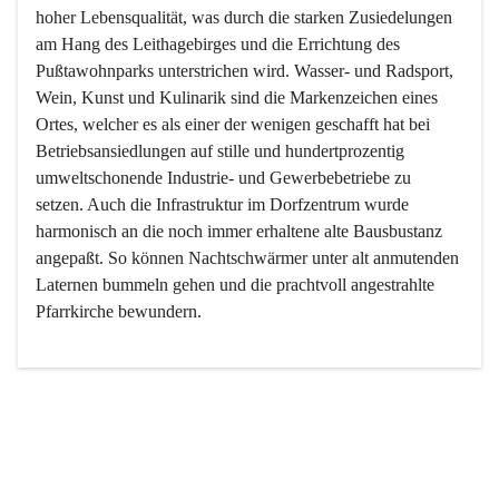
hoher Lebensqualität, was durch die starken Zusiedelungen 
am Hang des Leithagebirges und die Errichtung des 
Pußtawohnparks unterstrichen wird. Wasser- und Radsport, 
Wein, Kunst und Kulinarik sind die Markenzeichen eines 
Ortes, welcher es als einer der wenigen geschafft hat bei 
Betriebsansiedlungen auf stille und hundertprozentig 
umweltschonende Industrie- und Gewerbebetriebe zu 
setzen. Auch die Infrastruktur im Dorfzentrum wurde 
harmonisch an die noch immer erhaltene alte Bausbustanz 
angepaßt. So können Nachtschwärmer unter alt anmutenden 
Laternen bummeln gehen und die prachtvoll angestrahlte 
Pfarrkirche bewundern.

Der Weinbau dominert heute nicht mehr, ist aber integrativer 
Bestandteil der Kultur des Ortes, da man hier schon lange 
von Massenweinbau auf Qualitätsweinbau umgestellt hat. 
So ist es auch nicht verwunderlich, dass eines der historisch 
wertvollsten Gebäude die Ortsvinothek beherbergt und dass 
der Kellering ein beliebtes Ziel darstellt.
