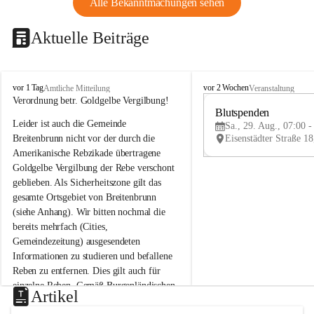
Alle Bekanntmachungen sehen
Aktuelle Beiträge
B
B
vor 1 Tag
vor 2 Wochen
Amtliche Mitteilung
Veranstaltung
r
r
Verordnung betr. Goldgelbe Vergilbung!
e
e
Blutspenden
Leider ist auch die Gemeinde 
i
i
Sa., 29. Aug., 07:00 -
t
t
Breitenbrunn nicht vor der durch die 
e
e
Amerikanische Rebzikade übertragene 
n
n
Goldgelbe Vergilbung der Rebe verschont 
b
b
geblieben. Als Sicherheitszone gilt das 
r
r
gesamte Ortsgebiet von Breitenbrunn 
u
u
(siehe Anhang). Wir bitten nochmal die 
n
n
n
n
bereits mehrfach (Cities, 
a
a
Gemeindezeitung) ausgesendeten 
m
m
Informationen zu studieren und befallene 
N
N
Reben zu entfernen. Dies gilt auch für 
e
e
einzelne Reben. Gemäß Burgenländischen 
u
u
Artikel
Weinbaugesetz sind nicht gepflegte oder 
s
s