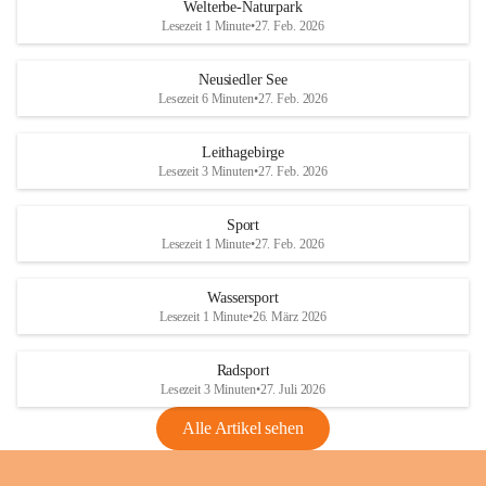
i
i
unzulässige Weingärten zu roden! Bitte 
Welterbe-Naturpark
e
e
helfen wir zusammen um unsere Winzer 
Lesezeit 1 Minute
•
27. Feb. 2026
d
d
vor den prognostizierten Ernteausfällen 
l
l
und den daraus folgenden wirtschaftlichen 
e
e
Neusiedler See
Schäden zu bewahren.
r
r
Lesezeit 6 Minuten
•
27. Feb. 2026
S
S
Verordnungen
e
e
Leithagebirge
04.08.2026
e
e
Lesezeit 3 Minuten
•
27. Feb. 2026
Maßnahmen zur Bekämpfung
der Goldgelben Vergilbung der
Sport
Rebe und der Amerikanischen
Lesezeit 1 Minute
•
27. Feb. 2026
Rebzikade
Anhang VBl. EU Nr. 18
Wassersport
_2026
Lesezeit 1 Minute
•
26. März 2026
1 Seite
•
1,4 MB
Radsport
VBl. EU Nr. 18_2026
Lesezeit 3 Minuten
•
27. Juli 2026
2 Seiten
•
2,1 MB
Alle Artikel sehen