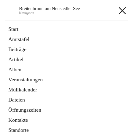
Breitenbrunn am Neusiedler See
Navigation
Breitenbrunn am Neusiedler See
Start
Amtstafel
Formulare
Beiträge
18 Schnellzugriffe
Artikel
Gemeindeservice
7 Schnellzugriffe
Alben
Veranstaltungen
+7
Müllkalender
Dateien
Öffnungszeiten
Kontakte
Hauptadresse
Standorte