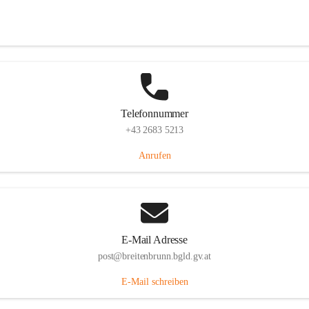
Eisenstädterstraße 18, 7091 Breitenbrunn am Neusiedler See, AUT
Auf Karte ansehen
Telefonnummer
+43 2683 5213
Anrufen
E-Mail Adresse
post@breitenbrunn.bgld.gv.at
E-Mail schreiben