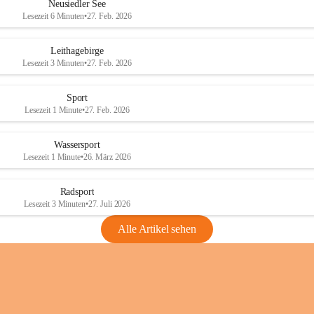
e
e
Neusiedler See
r
r
Lesezeit 6 Minuten
•
27. Feb. 2026
S
S
e
e
Leithagebirge
e
e
Lesezeit 3 Minuten
•
27. Feb. 2026
Sport
Lesezeit 1 Minute
•
27. Feb. 2026
Wassersport
Lesezeit 1 Minute
•
26. März 2026
Radsport
Lesezeit 3 Minuten
•
27. Juli 2026
Alle Artikel sehen