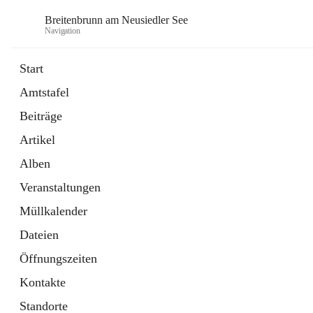
Breitenbrunn am Neusiedler See
Navigation
Start
Amtstafel
Formulare
Beiträge
18 Schnellzugriffe
Artikel
Gemeindeservice
7 Schnellzugriffe
Alben
Veranstaltungen
Müllkalender
Dateien
Öffnungszeiten
Kontakte
Standorte