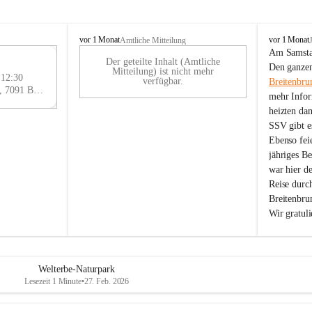
B
B
vor 1 Monat
vor 1 Monat
Amtliche Mitteilung
r
r
Am Samstag
Der geteilte Inhalt (Amtliche
e
e
29
Den ganzen
Mitteilung) ist nicht mehr
i
i
 12:30
AU
verfügbar.
Breitenbru
t
t
Eisenstädter Straße 18, 7091 Breitenbrunn am Neusiedler See, AUT
G
mehr Infor
e
e
heizten da
n
n
SSV gibt es
b
b
r
r
Ebenso feie
u
u
jähriges B
n
n
war hier d
n
n
Reise durc
a
a
Breitenbrun
m
m
Wir gratul
N
N
e
e
u
u
s
s
i
i
Welterbe-Naturpark
e
e
Lesezeit 1 Minute
•
27. Feb. 2026
d
d
l
l