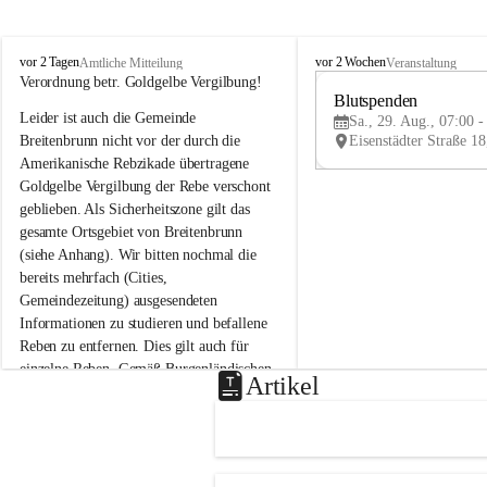
B
B
vor 2 Tagen
vor 2 Wochen
Amtliche Mitteilung
Veranstaltung
r
r
Verordnung betr. Goldgelbe Vergilbung!
e
e
Blutspenden
Leider ist auch die Gemeinde 
i
i
Sa., 29. Aug., 07:00 -
t
t
Breitenbrunn nicht vor der durch die 
e
e
Amerikanische Rebzikade übertragene 
n
n
Goldgelbe Vergilbung der Rebe verschont 
b
b
geblieben. Als Sicherheitszone gilt das 
r
r
gesamte Ortsgebiet von Breitenbrunn 
u
u
(siehe Anhang). Wir bitten nochmal die 
n
n
n
n
bereits mehrfach (Cities, 
a
a
Gemeindezeitung) ausgesendeten 
m
m
Informationen zu studieren und befallene 
N
N
Reben zu entfernen. Dies gilt auch für 
e
e
einzelne Reben. Gemäß Burgenländischen 
u
u
Artikel
Weinbaugesetz sind nicht gepflegte oder 
s
s
i
i
unzulässige Weingärten zu roden! Bitte 
e
e
helfen wir zusammen um unsere Winzer 
d
d
vor den prognostizierten Ernteausfällen 
l
l
und den daraus folgenden wirtschaftlichen 