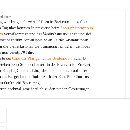
Jubiläum
 wurden gleich zwei Jubiläen in Breitenbrunn gefeiert: 
 Tag über konnten Interessierte beim 
Sportschützenverein 
nn
 vorbeikommen und das Vereinshaus erkunden und sich 
mationen zum Schießsport holen. In den Abendstunden 
nn die Steirerkanonen die Stimmung richtig an, denn den 
 nun bereits 70 Jahre!
rte der 
Chor der Pfarrgemeinde Breitenbrunn
 sein 40-
estehen beim Sommerkonzert in der Pfarrkirche. Zu Gast 
er Kolping Chor aus Linz, der sich momentan auf einer 
h das Burgenland befindet. Auch der Kids Pop Chor aus 
n durfte sein Bestes zeigen.
ieren nochmal ganz herzlich zu den runden Geburtstagen!