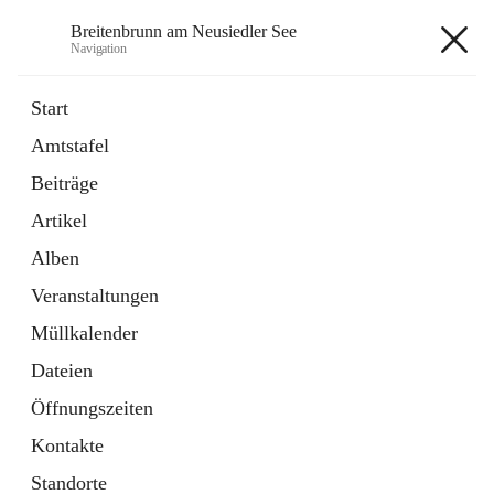
Breitenbrunn am Neusiedler See
Navigation
Breitenbrunn am Neusiedler See
Start
Amtstafel
Formulare
Beiträge
18 Schnellzugriffe
Artikel
Gemeindeservice
7 Schnellzugriffe
Alben
Veranstaltungen
+7
Müllkalender
Dateien
Öffnungszeiten
Kontakte
Hauptadresse
Standorte