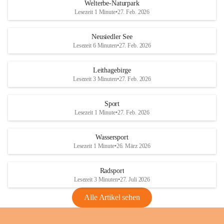
i
i
unzulässige Weingärten zu roden! Bitte 
Welterbe-Naturpark
e
e
helfen wir zusammen um unsere Winzer 
Lesezeit 1 Minute
•
27. Feb. 2026
d
d
vor den prognostizierten Ernteausfällen 
l
l
und den daraus folgenden wirtschaftlichen 
e
e
Neusiedler See
Schäden zu bewahren.
r
r
Lesezeit 6 Minuten
•
27. Feb. 2026
S
S
Verordnungen
e
e
Leithagebirge
04.08.2026
e
e
Lesezeit 3 Minuten
•
27. Feb. 2026
Maßnahmen zur Bekämpfung
der Goldgelben Vergilbung der
Sport
Rebe und der Amerikanischen
Lesezeit 1 Minute
•
27. Feb. 2026
Rebzikade
Anhang VBl. EU Nr. 18
Wassersport
_2026
Lesezeit 1 Minute
•
26. März 2026
1 Seite
•
1,4 MB
Radsport
VBl. EU Nr. 18_2026
Lesezeit 3 Minuten
•
27. Juli 2026
2 Seiten
•
2,1 MB
Alle Artikel sehen