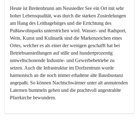
Heute ist Breitenbrunn am Neusiedler See ein Ort mit sehr 
hoher Lebensqualität, was durch die starken Zusiedelungen 
am Hang des Leithagebirges und die Errichtung des 
Pußtawohnparks unterstrichen wird. Wasser- und Radsport, 
Wein, Kunst und Kulinarik sind die Markenzeichen eines 
Ortes, welcher es als einer der wenigen geschafft hat bei 
Betriebsansiedlungen auf stille und hundertprozentig 
umweltschonende Industrie- und Gewerbebetriebe zu 
setzen. Auch die Infrastruktur im Dorfzentrum wurde 
harmonisch an die noch immer erhaltene alte Bausbustanz 
angepaßt. So können Nachtschwärmer unter alt anmutenden 
Laternen bummeln gehen und die prachtvoll angestrahlte 
Pfarrkirche bewundern.

Der Weinbau dominert heute nicht mehr, ist aber integrativer 
Bestandteil der Kultur des Ortes, da man hier schon lange 
von Massenweinbau auf Qualitätsweinbau umgestellt hat. 
So ist es auch nicht verwunderlich, dass eines der historisch 