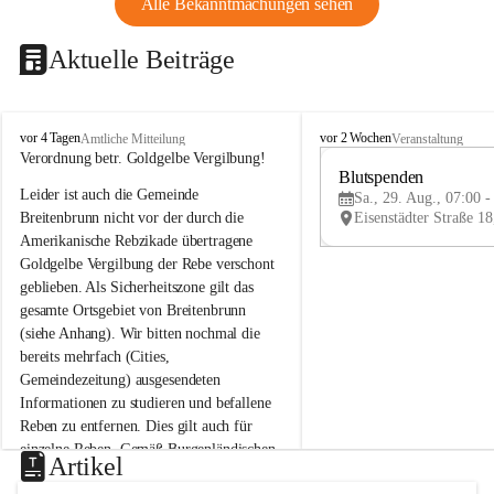
Alle Bekanntmachungen sehen
Aktuelle Beiträge
B
B
vor 4 Tagen
vor 2 Wochen
Amtliche Mitteilung
Veranstaltung
r
r
Verordnung betr. Goldgelbe Vergilbung!
e
e
Blutspenden
Leider ist auch die Gemeinde 
i
i
Sa., 29. Aug., 07:00 -
t
t
Breitenbrunn nicht vor der durch die 
e
e
Amerikanische Rebzikade übertragene 
n
n
Goldgelbe Vergilbung der Rebe verschont 
b
b
geblieben. Als Sicherheitszone gilt das 
r
r
gesamte Ortsgebiet von Breitenbrunn 
u
u
(siehe Anhang). Wir bitten nochmal die 
n
n
n
n
bereits mehrfach (Cities, 
a
a
Gemeindezeitung) ausgesendeten 
m
m
Informationen zu studieren und befallene 
N
N
Reben zu entfernen. Dies gilt auch für 
e
e
einzelne Reben. Gemäß Burgenländischen 
u
u
Artikel
Weinbaugesetz sind nicht gepflegte oder 
s
s