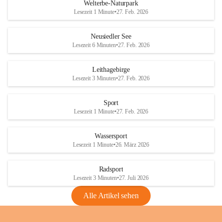
i
i
unzulässige Weingärten zu roden! Bitte 
Welterbe-Naturpark
e
e
helfen wir zusammen um unsere Winzer 
Lesezeit 1 Minute
•
27. Feb. 2026
d
d
vor den prognostizierten Ernteausfällen 
l
l
und den daraus folgenden wirtschaftlichen 
e
e
Neusiedler See
Schäden zu bewahren.
r
r
Lesezeit 6 Minuten
•
27. Feb. 2026
S
S
Verordnungen
e
e
Leithagebirge
04.08.2026
e
e
Lesezeit 3 Minuten
•
27. Feb. 2026
Maßnahmen zur Bekämpfung
der Goldgelben Vergilbung der
Sport
Rebe und der Amerikanischen
Lesezeit 1 Minute
•
27. Feb. 2026
Rebzikade
Anhang VBl. EU Nr. 18
Wassersport
_2026
Lesezeit 1 Minute
•
26. März 2026
1 Seite
•
1,4 MB
Radsport
VBl. EU Nr. 18_2026
Lesezeit 3 Minuten
•
27. Juli 2026
2 Seiten
•
2,1 MB
Alle Artikel sehen