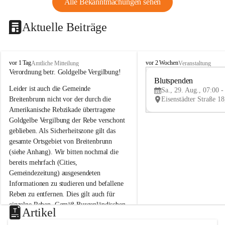
Alle Bekanntmachungen sehen
Aktuelle Beiträge
B
B
vor 1 Tag
vor 2 Wochen
Amtliche Mitteilung
Veranstaltung
r
r
Verordnung betr. Goldgelbe Vergilbung!
e
e
Blutspenden
Leider ist auch die Gemeinde 
i
i
Sa., 29. Aug., 07:00 -
t
t
Breitenbrunn nicht vor der durch die 
e
e
Amerikanische Rebzikade übertragene 
n
n
Goldgelbe Vergilbung der Rebe verschont 
b
b
geblieben. Als Sicherheitszone gilt das 
r
r
gesamte Ortsgebiet von Breitenbrunn 
u
u
(siehe Anhang). Wir bitten nochmal die 
n
n
n
n
bereits mehrfach (Cities, 
a
a
Gemeindezeitung) ausgesendeten 
m
m
Informationen zu studieren und befallene 
N
N
Reben zu entfernen. Dies gilt auch für 
e
e
einzelne Reben. Gemäß Burgenländischen 
u
u
Artikel
Weinbaugesetz sind nicht gepflegte oder 
s
s