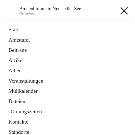
Breitenbrunn am Neusiedler See
Navigation
Breitenbrunn am Neusiedler See
Start
Amtstafel
Formulare
Beiträge
18 Schnellzugriffe
Artikel
Gemeindeservice
7 Schnellzugriffe
Alben
Veranstaltungen
+7
Müllkalender
Dateien
Öffnungszeiten
Kontakte
Hauptadresse
Standorte