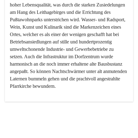
hoher Lebensqualität, was durch die starken Zusiedelungen 
am Hang des Leithagebirges und die Errichtung des 
Pußtawohnparks unterstrichen wird. Wasser- und Radsport, 
Wein, Kunst und Kulinarik sind die Markenzeichen eines 
Ortes, welcher es als einer der wenigen geschafft hat bei 
Betriebsansiedlungen auf stille und hundertprozentig 
umweltschonende Industrie- und Gewerbebetriebe zu 
setzen. Auch die Infrastruktur im Dorfzentrum wurde 
harmonisch an die noch immer erhaltene alte Bausbustanz 
angepaßt. So können Nachtschwärmer unter alt anmutenden 
Laternen bummeln gehen und die prachtvoll angestrahlte 
Pfarrkirche bewundern.

Der Weinbau dominert heute nicht mehr, ist aber integrativer 
Bestandteil der Kultur des Ortes, da man hier schon lange 
von Massenweinbau auf Qualitätsweinbau umgestellt hat. 
So ist es auch nicht verwunderlich, dass eines der historisch 
wertvollsten Gebäude die Ortsvinothek beherbergt und dass 
der Kellering ein beliebtes Ziel darstellt.
