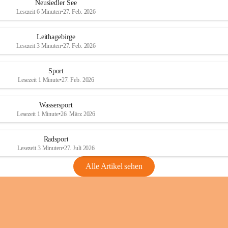
e
e
Neusiedler See
r
r
Lesezeit 6 Minuten
•
27. Feb. 2026
S
S
e
e
Leithagebirge
e
e
Lesezeit 3 Minuten
•
27. Feb. 2026
Sport
Lesezeit 1 Minute
•
27. Feb. 2026
Wassersport
Lesezeit 1 Minute
•
26. März 2026
Radsport
Lesezeit 3 Minuten
•
27. Juli 2026
Alle Artikel sehen