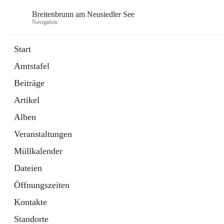
Breitenbrunn am Neusiedler See
Navigation
Start
Amtstafel
Formulare
Beiträge
18 Schnellzugriffe
Artikel
Gemeindeservice
7 Schnellzugriffe
Alben
Veranstaltungen
Müllkalender
Dateien
Öffnungszeiten
Kontakte
Standorte