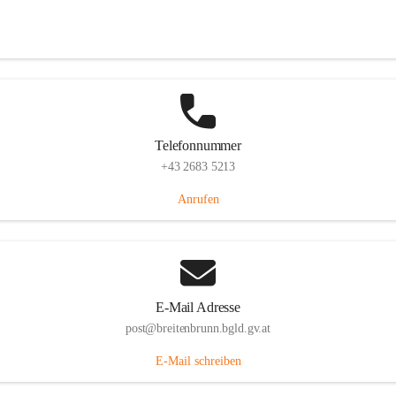
Eisenstädterstraße 18, 7091 Breitenbrunn am Neusiedler See, AUT
Auf Karte ansehen
Telefonnummer
+43 2683 5213
Anrufen
E-Mail Adresse
post@breitenbrunn.bgld.gv.at
E-Mail schreiben