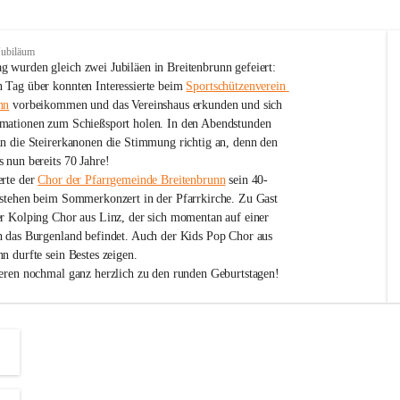
Jubiläum
 wurden gleich zwei Jubiläen in Breitenbrunn gefeiert: 
 Tag über konnten Interessierte beim 
Sportschützenverein 
nn
 vorbeikommen und das Vereinshaus erkunden und sich 
mationen zum Schießsport holen. In den Abendstunden 
nn die Steirerkanonen die Stimmung richtig an, denn den 
 nun bereits 70 Jahre!
rte der 
Chor der Pfarrgemeinde Breitenbrunn
 sein 40-
estehen beim Sommerkonzert in der Pfarrkirche. Zu Gast 
er Kolping Chor aus Linz, der sich momentan auf einer 
h das Burgenland befindet. Auch der Kids Pop Chor aus 
n durfte sein Bestes zeigen.
ieren nochmal ganz herzlich zu den runden Geburtstagen!