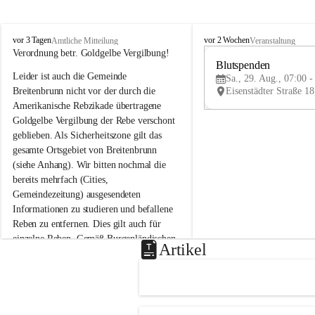
B
B
vor 3 Tagen
vor 2 Wochen
Amtliche Mitteilung
Veranstaltung
r
r
Verordnung betr. Goldgelbe Vergilbung!
e
e
Blutspenden
Leider ist auch die Gemeinde 
i
i
Sa., 29. Aug., 07:00 -
t
t
Breitenbrunn nicht vor der durch die 
e
e
Amerikanische Rebzikade übertragene 
n
n
Goldgelbe Vergilbung der Rebe verschont 
b
b
geblieben. Als Sicherheitszone gilt das 
r
r
gesamte Ortsgebiet von Breitenbrunn 
u
u
(siehe Anhang). Wir bitten nochmal die 
n
n
n
n
bereits mehrfach (Cities, 
a
a
Gemeindezeitung) ausgesendeten 
m
m
Informationen zu studieren und befallene 
N
N
Reben zu entfernen. Dies gilt auch für 
e
e
einzelne Reben. Gemäß Burgenländischen 
u
u
Artikel
Weinbaugesetz sind nicht gepflegte oder 
s
s
i
i
unzulässige Weingärten zu roden! Bitte 
e
e
helfen wir zusammen um unsere Winzer 
d
d
vor den prognostizierten Ernteausfällen 
l
l
und den daraus folgenden wirtschaftlichen 