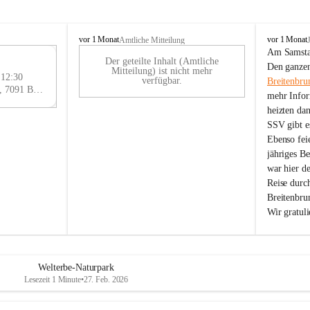
B
B
vor 1 Monat
vor 1 Monat
Amtliche Mitteilung
r
r
Am Samstag
Der geteilte Inhalt (Amtliche
e
e
29
Den ganzen
Mitteilung) ist nicht mehr
i
i
 12:30
AU
verfügbar.
Breitenbru
t
t
Eisenstädter Straße 18, 7091 Breitenbrunn am Neusiedler See, AUT
G
mehr Infor
e
e
heizten da
n
n
SSV gibt es
b
b
r
r
Ebenso feie
u
u
jähriges B
n
n
war hier d
n
n
Reise durc
a
a
Breitenbrun
m
m
Wir gratul
N
N
e
e
u
u
s
s
i
i
Welterbe-Naturpark
e
e
Lesezeit 1 Minute
•
27. Feb. 2026
d
d
l
l