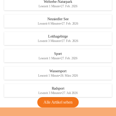
i
i
unzulässige Weingärten zu roden! Bitte 
Welterbe-Naturpark
e
e
helfen wir zusammen um unsere Winzer 
Lesezeit 1 Minute
•
27. Feb. 2026
d
d
vor den prognostizierten Ernteausfällen 
l
l
und den daraus folgenden wirtschaftlichen 
e
e
Neusiedler See
Schäden zu bewahren.
r
r
Lesezeit 6 Minuten
•
27. Feb. 2026
S
S
Verordnungen
e
e
Leithagebirge
04.08.2026
e
e
Lesezeit 3 Minuten
•
27. Feb. 2026
Maßnahmen zur Bekämpfung
der Goldgelben Vergilbung der
Sport
Rebe und der Amerikanischen
Lesezeit 1 Minute
•
27. Feb. 2026
Rebzikade
Anhang VBl. EU Nr. 18
Wassersport
_2026
Lesezeit 1 Minute
•
26. März 2026
1 Seite
•
1,4 MB
Radsport
VBl. EU Nr. 18_2026
Lesezeit 3 Minuten
•
27. Juli 2026
2 Seiten
•
2,1 MB
Alle Artikel sehen