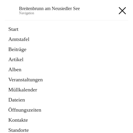
Breitenbrunn am Neusiedler See
Navigation
Breitenbrunn am Neusiedler See
Start
Amtstafel
Formulare
Beiträge
18 Schnellzugriffe
Artikel
Gemeindeservice
7 Schnellzugriffe
Alben
Veranstaltungen
+7
Müllkalender
Dateien
Öffnungszeiten
Kontakte
Hauptadresse
Standorte