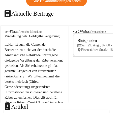
Alle Bekanntmachungen sehen
Aktuelle Beiträge
B
B
vor 4 Tagen
vor 2 Wochen
Amtliche Mitteilung
Veranstaltung
r
r
Verordnung betr. Goldgelbe Vergilbung!
e
e
Blutspenden
Leider ist auch die Gemeinde 
i
i
Sa., 29. Aug., 07:00 -
t
t
Breitenbrunn nicht vor der durch die 
e
e
Amerikanische Rebzikade übertragene 
n
n
Goldgelbe Vergilbung der Rebe verschont 
b
b
geblieben. Als Sicherheitszone gilt das 
r
r
gesamte Ortsgebiet von Breitenbrunn 
u
u
(siehe Anhang). Wir bitten nochmal die 
n
n
n
n
bereits mehrfach (Cities, 
a
a
Gemeindezeitung) ausgesendeten 
m
m
Informationen zu studieren und befallene 
N
N
Reben zu entfernen. Dies gilt auch für 
e
e
einzelne Reben. Gemäß Burgenländischen 
u
u
Artikel
Weinbaugesetz sind nicht gepflegte oder 
s
s