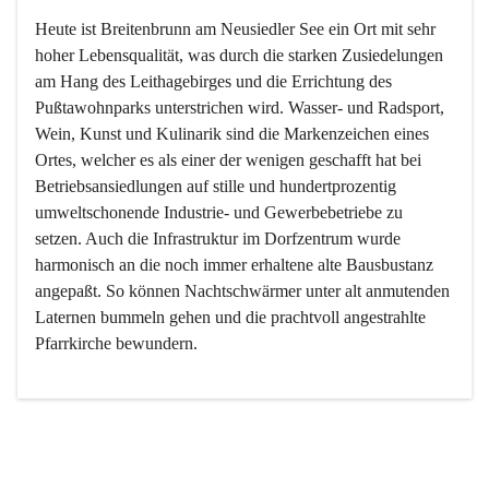
Heute ist Breitenbrunn am Neusiedler See ein Ort mit sehr 
hoher Lebensqualität, was durch die starken Zusiedelungen 
am Hang des Leithagebirges und die Errichtung des 
Pußtawohnparks unterstrichen wird. Wasser- und Radsport, 
Wein, Kunst und Kulinarik sind die Markenzeichen eines 
Ortes, welcher es als einer der wenigen geschafft hat bei 
Betriebsansiedlungen auf stille und hundertprozentig 
umweltschonende Industrie- und Gewerbebetriebe zu 
setzen. Auch die Infrastruktur im Dorfzentrum wurde 
harmonisch an die noch immer erhaltene alte Bausbustanz 
angepaßt. So können Nachtschwärmer unter alt anmutenden 
Laternen bummeln gehen und die prachtvoll angestrahlte 
Pfarrkirche bewundern.

Der Weinbau dominert heute nicht mehr, ist aber integrativer 
Bestandteil der Kultur des Ortes, da man hier schon lange 
von Massenweinbau auf Qualitätsweinbau umgestellt hat. 
So ist es auch nicht verwunderlich, dass eines der historisch 