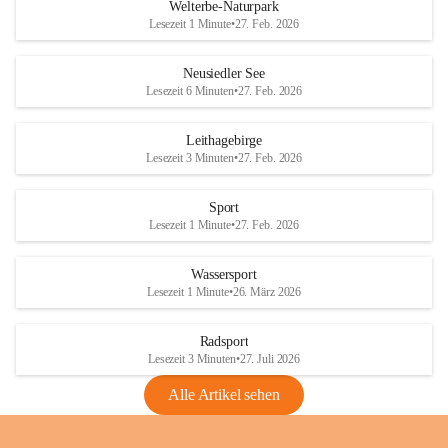
i
i
unzulässige Weingärten zu roden! Bitte 
Welterbe-Naturpark
e
e
helfen wir zusammen um unsere Winzer 
Lesezeit 1 Minute
•
27. Feb. 2026
d
d
vor den prognostizierten Ernteausfällen 
l
l
und den daraus folgenden wirtschaftlichen 
e
e
Neusiedler See
Schäden zu bewahren.
r
r
Lesezeit 6 Minuten
•
27. Feb. 2026
S
S
Verordnungen
e
e
Leithagebirge
04.08.2026
e
e
Lesezeit 3 Minuten
•
27. Feb. 2026
Maßnahmen zur Bekämpfung
der Goldgelben Vergilbung der
Sport
Rebe und der Amerikanischen
Lesezeit 1 Minute
•
27. Feb. 2026
Rebzikade
Anhang VBl. EU Nr. 18
Wassersport
_2026
Lesezeit 1 Minute
•
26. März 2026
1 Seite
•
1,4 MB
Radsport
VBl. EU Nr. 18_2026
Lesezeit 3 Minuten
•
27. Juli 2026
2 Seiten
•
2,1 MB
Alle Artikel sehen