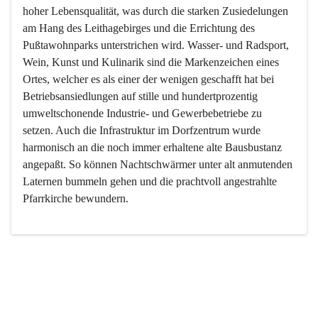
hoher Lebensqualität, was durch die starken Zusiedelungen 
am Hang des Leithagebirges und die Errichtung des 
Pußtawohnparks unterstrichen wird. Wasser- und Radsport, 
Wein, Kunst und Kulinarik sind die Markenzeichen eines 
Ortes, welcher es als einer der wenigen geschafft hat bei 
Betriebsansiedlungen auf stille und hundertprozentig 
umweltschonende Industrie- und Gewerbebetriebe zu 
setzen. Auch die Infrastruktur im Dorfzentrum wurde 
harmonisch an die noch immer erhaltene alte Bausbustanz 
angepaßt. So können Nachtschwärmer unter alt anmutenden 
Laternen bummeln gehen und die prachtvoll angestrahlte 
Pfarrkirche bewundern.

Der Weinbau dominert heute nicht mehr, ist aber integrativer 
Bestandteil der Kultur des Ortes, da man hier schon lange 
von Massenweinbau auf Qualitätsweinbau umgestellt hat. 
So ist es auch nicht verwunderlich, dass eines der historisch 
wertvollsten Gebäude die Ortsvinothek beherbergt und dass 
der Kellering ein beliebtes Ziel darstellt.
