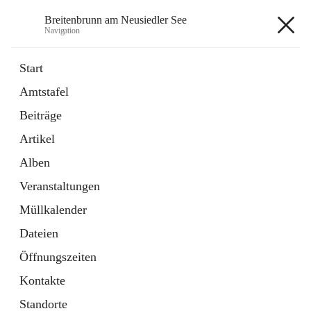
Breitenbrunn am Neusiedler See
Navigation
Breitenbrunn am Neusiedler See
Start
Amtstafel
Formulare
Beiträge
18 Schnellzugriffe
Artikel
Gemeindeservice
7 Schnellzugriffe
Alben
Veranstaltungen
+7
Müllkalender
Dateien
Öffnungszeiten
Kontakte
Hauptadresse
Standorte