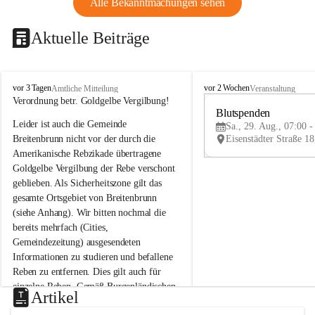
Alle Bekanntmachungen sehen
Aktuelle Beiträge
B
B
vor 3 Tagen
vor 2 Wochen
Amtliche Mitteilung
Veranstaltung
r
r
Verordnung betr. Goldgelbe Vergilbung!
e
e
Blutspenden
Leider ist auch die Gemeinde 
i
i
Sa., 29. Aug., 07:00 -
t
t
Breitenbrunn nicht vor der durch die 
e
e
Amerikanische Rebzikade übertragene 
n
n
Goldgelbe Vergilbung der Rebe verschont 
b
b
geblieben. Als Sicherheitszone gilt das 
r
r
gesamte Ortsgebiet von Breitenbrunn 
u
u
(siehe Anhang). Wir bitten nochmal die 
n
n
n
n
bereits mehrfach (Cities, 
a
a
Gemeindezeitung) ausgesendeten 
m
m
Informationen zu studieren und befallene 
N
N
Reben zu entfernen. Dies gilt auch für 
e
e
einzelne Reben. Gemäß Burgenländischen 
u
u
Artikel
Weinbaugesetz sind nicht gepflegte oder 
s
s