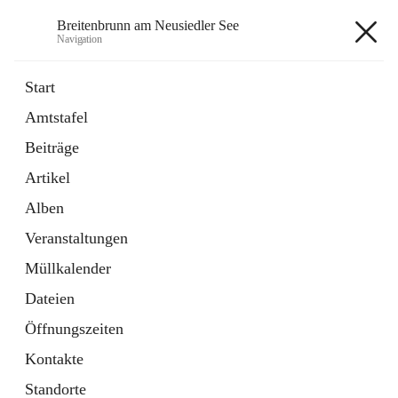
Breitenbrunn am Neusiedler See
Navigation
Breitenbrunn am Neusiedler See
Start
Amtstafel
Formulare
Beiträge
18 Schnellzugriffe
Artikel
Gemeindeservice
7 Schnellzugriffe
Alben
Veranstaltungen
+7
Müllkalender
Dateien
Öffnungszeiten
Kontakte
Hauptadresse
Standorte