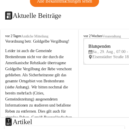
Alle Bekanntmachungen sehen
Aktuelle Beiträge
B
B
vor 2 Tagen
vor 2 Wochen
Amtliche Mitteilung
Veranstaltung
r
r
Verordnung betr. Goldgelbe Vergilbung!
e
e
Blutspenden
Leider ist auch die Gemeinde 
i
i
Sa., 29. Aug., 07:00 -
t
t
Breitenbrunn nicht vor der durch die 
e
e
Amerikanische Rebzikade übertragene 
n
n
Goldgelbe Vergilbung der Rebe verschont 
b
b
geblieben. Als Sicherheitszone gilt das 
r
r
gesamte Ortsgebiet von Breitenbrunn 
u
u
(siehe Anhang). Wir bitten nochmal die 
n
n
n
n
bereits mehrfach (Cities, 
a
a
Gemeindezeitung) ausgesendeten 
m
m
Informationen zu studieren und befallene 
N
N
Reben zu entfernen. Dies gilt auch für 
e
e
einzelne Reben. Gemäß Burgenländischen 
u
u
Artikel
Weinbaugesetz sind nicht gepflegte oder 
s
s