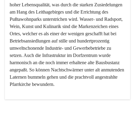
hoher Lebensqualität, was durch die starken Zusiedelungen 
am Hang des Leithagebirges und die Errichtung des 
Pußtawohnparks unterstrichen wird. Wasser- und Radsport, 
Wein, Kunst und Kulinarik sind die Markenzeichen eines 
Ortes, welcher es als einer der wenigen geschafft hat bei 
Betriebsansiedlungen auf stille und hundertprozentig 
umweltschonende Industrie- und Gewerbebetriebe zu 
setzen. Auch die Infrastruktur im Dorfzentrum wurde 
harmonisch an die noch immer erhaltene alte Bausbustanz 
angepaßt. So können Nachtschwärmer unter alt anmutenden 
Laternen bummeln gehen und die prachtvoll angestrahlte 
Pfarrkirche bewundern.

Der Weinbau dominert heute nicht mehr, ist aber integrativer 
Bestandteil der Kultur des Ortes, da man hier schon lange 
von Massenweinbau auf Qualitätsweinbau umgestellt hat. 
So ist es auch nicht verwunderlich, dass eines der historisch 
wertvollsten Gebäude die Ortsvinothek beherbergt und dass 
der Kellering ein beliebtes Ziel darstellt.
