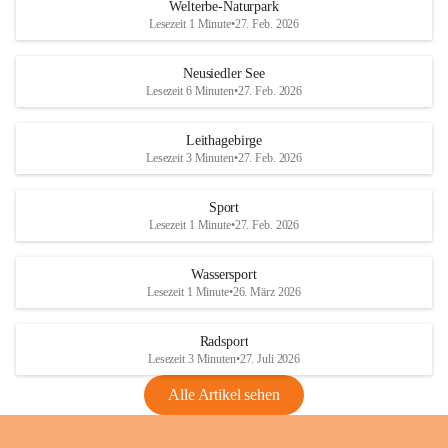
i
i
unzulässige Weingärten zu roden! Bitte 
Welterbe-Naturpark
e
e
helfen wir zusammen um unsere Winzer 
Lesezeit 1 Minute
•
27. Feb. 2026
d
d
vor den prognostizierten Ernteausfällen 
l
l
und den daraus folgenden wirtschaftlichen 
e
e
Neusiedler See
Schäden zu bewahren.
r
r
Lesezeit 6 Minuten
•
27. Feb. 2026
S
S
Verordnungen
e
e
Leithagebirge
04.08.2026
e
e
Lesezeit 3 Minuten
•
27. Feb. 2026
Maßnahmen zur Bekämpfung
der Goldgelben Vergilbung der
Sport
Rebe und der Amerikanischen
Lesezeit 1 Minute
•
27. Feb. 2026
Rebzikade
Anhang VBl. EU Nr. 18
Wassersport
_2026
Lesezeit 1 Minute
•
26. März 2026
1 Seite
•
1,4 MB
Radsport
VBl. EU Nr. 18_2026
Lesezeit 3 Minuten
•
27. Juli 2026
2 Seiten
•
2,1 MB
Alle Artikel sehen