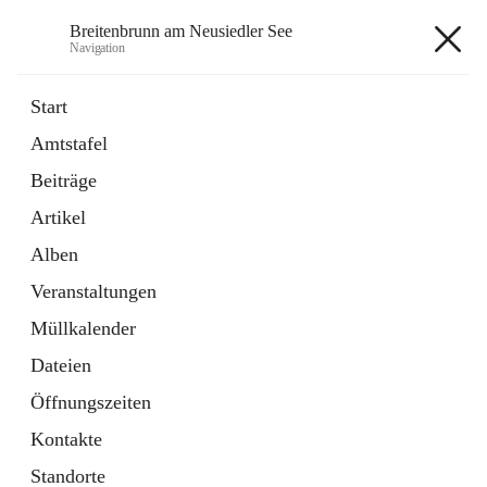
Breitenbrunn am Neusiedler See
Navigation
Breitenbrunn am Neusiedler See
Start
Amtstafel
Formulare
Beiträge
18 Schnellzugriffe
Artikel
Gemeindeservice
7 Schnellzugriffe
Alben
Veranstaltungen
+7
Müllkalender
Dateien
Öffnungszeiten
Kontakte
Hauptadresse
Standorte