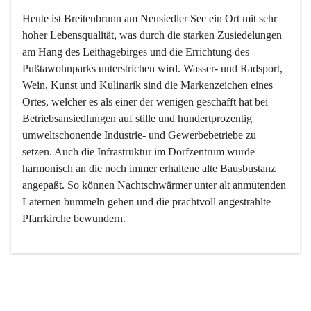
Heute ist Breitenbrunn am Neusiedler See ein Ort mit sehr 
hoher Lebensqualität, was durch die starken Zusiedelungen 
am Hang des Leithagebirges und die Errichtung des 
Pußtawohnparks unterstrichen wird. Wasser- und Radsport, 
Wein, Kunst und Kulinarik sind die Markenzeichen eines 
Ortes, welcher es als einer der wenigen geschafft hat bei 
Betriebsansiedlungen auf stille und hundertprozentig 
umweltschonende Industrie- und Gewerbebetriebe zu 
setzen. Auch die Infrastruktur im Dorfzentrum wurde 
harmonisch an die noch immer erhaltene alte Bausbustanz 
angepaßt. So können Nachtschwärmer unter alt anmutenden 
Laternen bummeln gehen und die prachtvoll angestrahlte 
Pfarrkirche bewundern.

Der Weinbau dominert heute nicht mehr, ist aber integrativer 
Bestandteil der Kultur des Ortes, da man hier schon lange 
von Massenweinbau auf Qualitätsweinbau umgestellt hat. 
So ist es auch nicht verwunderlich, dass eines der historisch 