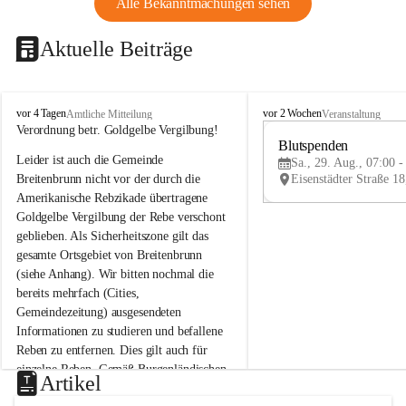
Alle Bekanntmachungen sehen
Aktuelle Beiträge
B
B
vor 4 Tagen
vor 2 Wochen
Amtliche Mitteilung
Veranstaltung
r
r
Verordnung betr. Goldgelbe Vergilbung!
e
e
Blutspenden
Leider ist auch die Gemeinde 
i
i
Sa., 29. Aug., 07:00 -
t
t
Breitenbrunn nicht vor der durch die 
e
e
Amerikanische Rebzikade übertragene 
n
n
Goldgelbe Vergilbung der Rebe verschont 
b
b
geblieben. Als Sicherheitszone gilt das 
r
r
gesamte Ortsgebiet von Breitenbrunn 
u
u
(siehe Anhang). Wir bitten nochmal die 
n
n
n
n
bereits mehrfach (Cities, 
a
a
Gemeindezeitung) ausgesendeten 
m
m
Informationen zu studieren und befallene 
N
N
Reben zu entfernen. Dies gilt auch für 
e
e
einzelne Reben. Gemäß Burgenländischen 
u
u
Artikel
Weinbaugesetz sind nicht gepflegte oder 
s
s