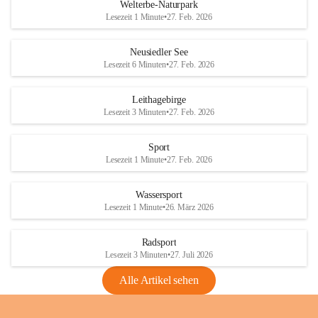
i
i
unzulässige Weingärten zu roden! Bitte 
Welterbe-Naturpark
e
e
helfen wir zusammen um unsere Winzer 
Lesezeit 1 Minute
•
27. Feb. 2026
d
d
vor den prognostizierten Ernteausfällen 
l
l
und den daraus folgenden wirtschaftlichen 
e
e
Neusiedler See
Schäden zu bewahren.
r
r
Lesezeit 6 Minuten
•
27. Feb. 2026
S
S
Verordnungen
e
e
Leithagebirge
04.08.2026
e
e
Lesezeit 3 Minuten
•
27. Feb. 2026
Maßnahmen zur Bekämpfung
der Goldgelben Vergilbung der
Sport
Rebe und der Amerikanischen
Lesezeit 1 Minute
•
27. Feb. 2026
Rebzikade
Anhang VBl. EU Nr. 18
Wassersport
_2026
Lesezeit 1 Minute
•
26. März 2026
1 Seite
•
1,4 MB
Radsport
VBl. EU Nr. 18_2026
Lesezeit 3 Minuten
•
27. Juli 2026
2 Seiten
•
2,1 MB
Alle Artikel sehen