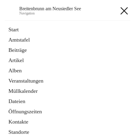
Breitenbrunn am Neusiedler See
Navigation
Breitenbrunn am Neusiedler See
Start
Amtstafel
Formulare
Beiträge
18 Schnellzugriffe
Artikel
Gemeindeservice
7 Schnellzugriffe
Alben
Veranstaltungen
+7
Müllkalender
Dateien
Öffnungszeiten
Kontakte
Hauptadresse
Standorte