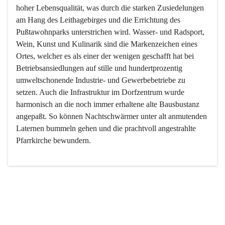
hoher Lebensqualität, was durch die starken Zusiedelungen 
am Hang des Leithagebirges und die Errichtung des 
Pußtawohnparks unterstrichen wird. Wasser- und Radsport, 
Wein, Kunst und Kulinarik sind die Markenzeichen eines 
Ortes, welcher es als einer der wenigen geschafft hat bei 
Betriebsansiedlungen auf stille und hundertprozentig 
umweltschonende Industrie- und Gewerbebetriebe zu 
setzen. Auch die Infrastruktur im Dorfzentrum wurde 
harmonisch an die noch immer erhaltene alte Bausbustanz 
angepaßt. So können Nachtschwärmer unter alt anmutenden 
Laternen bummeln gehen und die prachtvoll angestrahlte 
Pfarrkirche bewundern.

Der Weinbau dominert heute nicht mehr, ist aber integrativer 
Bestandteil der Kultur des Ortes, da man hier schon lange 
von Massenweinbau auf Qualitätsweinbau umgestellt hat. 
So ist es auch nicht verwunderlich, dass eines der historisch 
wertvollsten Gebäude die Ortsvinothek beherbergt und dass 
der Kellering ein beliebtes Ziel darstellt.
