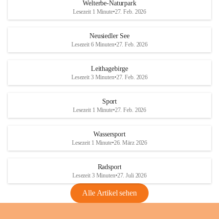
i
i
unzulässige Weingärten zu roden! Bitte 
Welterbe-Naturpark
e
e
helfen wir zusammen um unsere Winzer 
Lesezeit 1 Minute
•
27. Feb. 2026
d
d
vor den prognostizierten Ernteausfällen 
l
l
und den daraus folgenden wirtschaftlichen 
e
e
Neusiedler See
Schäden zu bewahren.
r
r
Lesezeit 6 Minuten
•
27. Feb. 2026
S
S
Verordnungen
e
e
Leithagebirge
04.08.2026
e
e
Lesezeit 3 Minuten
•
27. Feb. 2026
Maßnahmen zur Bekämpfung
der Goldgelben Vergilbung der
Sport
Rebe und der Amerikanischen
Lesezeit 1 Minute
•
27. Feb. 2026
Rebzikade
Anhang VBl. EU Nr. 18
Wassersport
_2026
Lesezeit 1 Minute
•
26. März 2026
1 Seite
•
1,4 MB
Radsport
VBl. EU Nr. 18_2026
Lesezeit 3 Minuten
•
27. Juli 2026
2 Seiten
•
2,1 MB
Alle Artikel sehen