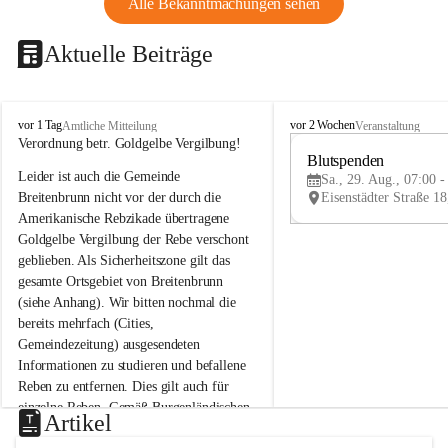
Alle Bekanntmachungen sehen
Aktuelle Beiträge
B
B
vor 1 Tag
vor 2 Wochen
Amtliche Mitteilung
Veranstaltung
r
r
Verordnung betr. Goldgelbe Vergilbung!
e
e
Blutspenden
Leider ist auch die Gemeinde 
i
i
Sa., 29. Aug., 07:00 -
t
t
Breitenbrunn nicht vor der durch die 
e
e
Amerikanische Rebzikade übertragene 
n
n
Goldgelbe Vergilbung der Rebe verschont 
b
b
geblieben. Als Sicherheitszone gilt das 
r
r
gesamte Ortsgebiet von Breitenbrunn 
u
u
(siehe Anhang). Wir bitten nochmal die 
n
n
n
n
bereits mehrfach (Cities, 
a
a
Gemeindezeitung) ausgesendeten 
m
m
Informationen zu studieren und befallene 
N
N
Reben zu entfernen. Dies gilt auch für 
e
e
einzelne Reben. Gemäß Burgenländischen 
u
u
Artikel
Weinbaugesetz sind nicht gepflegte oder 
s
s