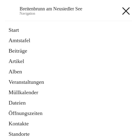
Breitenbrunn am Neusiedler See
Navigation
Breitenbrunn am Neusiedler See
Start
Amtstafel
Formulare
Beiträge
18 Schnellzugriffe
Artikel
Gemeindeservice
7 Schnellzugriffe
Alben
Veranstaltungen
+7
Müllkalender
Dateien
Öffnungszeiten
Kontakte
Hauptadresse
Standorte