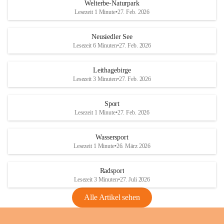
i
i
unzulässige Weingärten zu roden! Bitte 
Welterbe-Naturpark
e
e
helfen wir zusammen um unsere Winzer 
Lesezeit 1 Minute
•
27. Feb. 2026
d
d
vor den prognostizierten Ernteausfällen 
l
l
und den daraus folgenden wirtschaftlichen 
e
e
Neusiedler See
Schäden zu bewahren.
r
r
Lesezeit 6 Minuten
•
27. Feb. 2026
S
S
Verordnungen
e
e
Leithagebirge
04.08.2026
e
e
Lesezeit 3 Minuten
•
27. Feb. 2026
Maßnahmen zur Bekämpfung
der Goldgelben Vergilbung der
Sport
Rebe und der Amerikanischen
Lesezeit 1 Minute
•
27. Feb. 2026
Rebzikade
Anhang VBl. EU Nr. 18
Wassersport
_2026
Lesezeit 1 Minute
•
26. März 2026
1 Seite
•
1,4 MB
Radsport
VBl. EU Nr. 18_2026
Lesezeit 3 Minuten
•
27. Juli 2026
2 Seiten
•
2,1 MB
Alle Artikel sehen