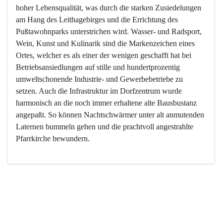
hoher Lebensqualität, was durch die starken Zusiedelungen 
am Hang des Leithagebirges und die Errichtung des 
Pußtawohnparks unterstrichen wird. Wasser- und Radsport, 
Wein, Kunst und Kulinarik sind die Markenzeichen eines 
Ortes, welcher es als einer der wenigen geschafft hat bei 
Betriebsansiedlungen auf stille und hundertprozentig 
umweltschonende Industrie- und Gewerbebetriebe zu 
setzen. Auch die Infrastruktur im Dorfzentrum wurde 
harmonisch an die noch immer erhaltene alte Bausbustanz 
angepaßt. So können Nachtschwärmer unter alt anmutenden 
Laternen bummeln gehen und die prachtvoll angestrahlte 
Pfarrkirche bewundern.

Der Weinbau dominert heute nicht mehr, ist aber integrativer 
Bestandteil der Kultur des Ortes, da man hier schon lange 
von Massenweinbau auf Qualitätsweinbau umgestellt hat. 
So ist es auch nicht verwunderlich, dass eines der historisch 
wertvollsten Gebäude die Ortsvinothek beherbergt und dass 
der Kellering ein beliebtes Ziel darstellt.
