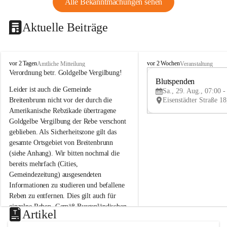
Alle Bekanntmachungen sehen
Aktuelle Beiträge
B
B
vor 2 Tagen
vor 2 Wochen
Amtliche Mitteilung
Veranstaltung
r
r
Verordnung betr. Goldgelbe Vergilbung!
e
e
Blutspenden
Leider ist auch die Gemeinde 
i
i
Sa., 29. Aug., 07:00 -
t
t
Breitenbrunn nicht vor der durch die 
e
e
Amerikanische Rebzikade übertragene 
n
n
Goldgelbe Vergilbung der Rebe verschont 
b
b
geblieben. Als Sicherheitszone gilt das 
r
r
gesamte Ortsgebiet von Breitenbrunn 
u
u
(siehe Anhang). Wir bitten nochmal die 
n
n
n
n
bereits mehrfach (Cities, 
a
a
Gemeindezeitung) ausgesendeten 
m
m
Informationen zu studieren und befallene 
N
N
Reben zu entfernen. Dies gilt auch für 
e
e
einzelne Reben. Gemäß Burgenländischen 
u
u
Artikel
Weinbaugesetz sind nicht gepflegte oder 
s
s