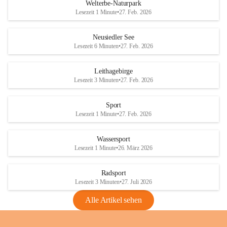
i
i
unzulässige Weingärten zu roden! Bitte 
Welterbe-Naturpark
e
e
helfen wir zusammen um unsere Winzer 
Lesezeit 1 Minute
•
27. Feb. 2026
d
d
vor den prognostizierten Ernteausfällen 
l
l
und den daraus folgenden wirtschaftlichen 
e
e
Neusiedler See
Schäden zu bewahren.
r
r
Lesezeit 6 Minuten
•
27. Feb. 2026
S
S
Verordnungen
e
e
Leithagebirge
04.08.2026
e
e
Lesezeit 3 Minuten
•
27. Feb. 2026
Maßnahmen zur Bekämpfung
der Goldgelben Vergilbung der
Sport
Rebe und der Amerikanischen
Lesezeit 1 Minute
•
27. Feb. 2026
Rebzikade
Anhang VBl. EU Nr. 18
Wassersport
_2026
Lesezeit 1 Minute
•
26. März 2026
1 Seite
•
1,4 MB
Radsport
VBl. EU Nr. 18_2026
Lesezeit 3 Minuten
•
27. Juli 2026
2 Seiten
•
2,1 MB
Alle Artikel sehen