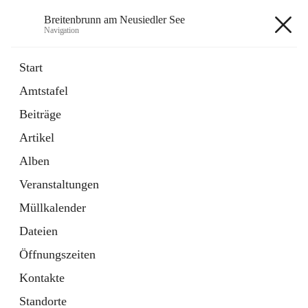
Breitenbrunn am Neusiedler See
Navigation
Breitenbrunn am Neusiedler See
Start
Amtstafel
Formulare
Beiträge
18 Schnellzugriffe
Artikel
Gemeindeservice
7 Schnellzugriffe
Alben
Veranstaltungen
+7
Müllkalender
Dateien
Öffnungszeiten
Kontakte
Hauptadresse
Standorte