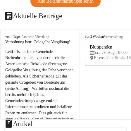
Alle Bekanntmachungen sehen
Aktuelle Beiträge
B
B
vor 4 Tagen
vor 2 Wochen
Amtliche Mitteilung
Veranstaltung
r
r
Verordnung betr. Goldgelbe Vergilbung!
e
e
Blutspenden
Leider ist auch die Gemeinde 
i
i
Sa., 29. Aug., 07:00 -
t
t
Breitenbrunn nicht vor der durch die 
e
e
Amerikanische Rebzikade übertragene 
n
n
Goldgelbe Vergilbung der Rebe verschont 
b
b
geblieben. Als Sicherheitszone gilt das 
r
r
gesamte Ortsgebiet von Breitenbrunn 
u
u
(siehe Anhang). Wir bitten nochmal die 
n
n
n
n
bereits mehrfach (Cities, 
a
a
Gemeindezeitung) ausgesendeten 
m
m
Informationen zu studieren und befallene 
N
N
Reben zu entfernen. Dies gilt auch für 
e
e
einzelne Reben. Gemäß Burgenländischen 
u
u
Artikel
Weinbaugesetz sind nicht gepflegte oder 
s
s