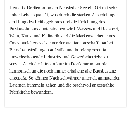
Heute ist Breitenbrunn am Neusiedler See ein Ort mit sehr 
hoher Lebensqualität, was durch die starken Zusiedelungen 
am Hang des Leithagebirges und die Errichtung des 
Pußtawohnparks unterstrichen wird. Wasser- und Radsport, 
Wein, Kunst und Kulinarik sind die Markenzeichen eines 
Ortes, welcher es als einer der wenigen geschafft hat bei 
Betriebsansiedlungen auf stille und hundertprozentig 
umweltschonende Industrie- und Gewerbebetriebe zu 
setzen. Auch die Infrastruktur im Dorfzentrum wurde 
harmonisch an die noch immer erhaltene alte Bausbustanz 
angepaßt. So können Nachtschwärmer unter alt anmutenden 
Laternen bummeln gehen und die prachtvoll angestrahlte 
Pfarrkirche bewundern.

Der Weinbau dominert heute nicht mehr, ist aber integrativer 
Bestandteil der Kultur des Ortes, da man hier schon lange 
von Massenweinbau auf Qualitätsweinbau umgestellt hat. 
So ist es auch nicht verwunderlich, dass eines der historisch 