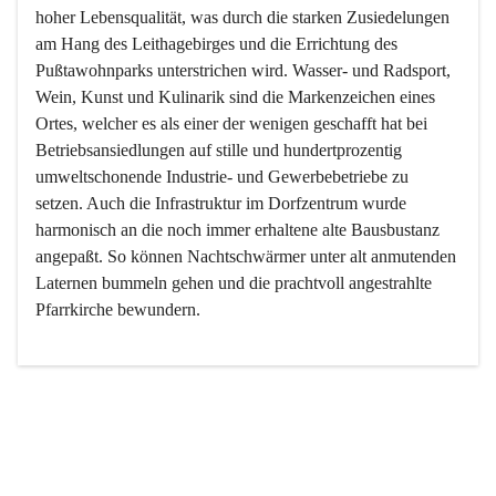
hoher Lebensqualität, was durch die starken Zusiedelungen 
am Hang des Leithagebirges und die Errichtung des 
Pußtawohnparks unterstrichen wird. Wasser- und Radsport, 
Wein, Kunst und Kulinarik sind die Markenzeichen eines 
Ortes, welcher es als einer der wenigen geschafft hat bei 
Betriebsansiedlungen auf stille und hundertprozentig 
umweltschonende Industrie- und Gewerbebetriebe zu 
setzen. Auch die Infrastruktur im Dorfzentrum wurde 
harmonisch an die noch immer erhaltene alte Bausbustanz 
angepaßt. So können Nachtschwärmer unter alt anmutenden 
Laternen bummeln gehen und die prachtvoll angestrahlte 
Pfarrkirche bewundern.

Der Weinbau dominert heute nicht mehr, ist aber integrativer 
Bestandteil der Kultur des Ortes, da man hier schon lange 
von Massenweinbau auf Qualitätsweinbau umgestellt hat. 
So ist es auch nicht verwunderlich, dass eines der historisch 
wertvollsten Gebäude die Ortsvinothek beherbergt und dass 
der Kellering ein beliebtes Ziel darstellt.
