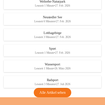
i
i
unzulässige Weingärten zu roden! Bitte 
Welterbe-Naturpark
e
e
helfen wir zusammen um unsere Winzer 
Lesezeit 1 Minute
•
27. Feb. 2026
d
d
vor den prognostizierten Ernteausfällen 
l
l
und den daraus folgenden wirtschaftlichen 
e
e
Neusiedler See
Schäden zu bewahren.
r
r
Lesezeit 6 Minuten
•
27. Feb. 2026
S
S
Verordnungen
e
e
Leithagebirge
04.08.2026
e
e
Lesezeit 3 Minuten
•
27. Feb. 2026
Maßnahmen zur Bekämpfung
der Goldgelben Vergilbung der
Sport
Rebe und der Amerikanischen
Lesezeit 1 Minute
•
27. Feb. 2026
Rebzikade
Anhang VBl. EU Nr. 18
Wassersport
_2026
Lesezeit 1 Minute
•
26. März 2026
1 Seite
•
1,4 MB
Radsport
VBl. EU Nr. 18_2026
Lesezeit 3 Minuten
•
27. Juli 2026
2 Seiten
•
2,1 MB
Alle Artikel sehen