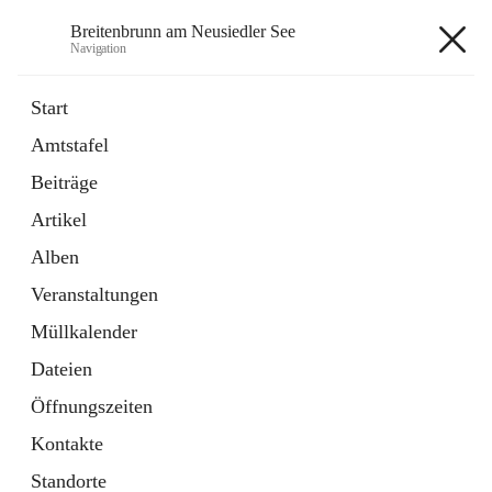
Breitenbrunn am Neusiedler See
Navigation
Breitenbrunn am Neusiedler See
Start
Amtstafel
Formulare
Beiträge
18 Schnellzugriffe
Artikel
Gemeindeservice
7 Schnellzugriffe
Alben
Veranstaltungen
+7
Müllkalender
Dateien
Öffnungszeiten
Kontakte
Hauptadresse
Standorte