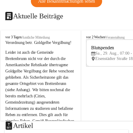
Alle Bekanntmachungen sehen
Aktuelle Beiträge
B
B
vor 3 Tagen
vor 2 Wochen
Amtliche Mitteilung
Veranstaltung
r
r
Verordnung betr. Goldgelbe Vergilbung!
e
e
Blutspenden
Leider ist auch die Gemeinde 
i
i
Sa., 29. Aug., 07:00 -
t
t
Breitenbrunn nicht vor der durch die 
e
e
Amerikanische Rebzikade übertragene 
n
n
Goldgelbe Vergilbung der Rebe verschont 
b
b
geblieben. Als Sicherheitszone gilt das 
r
r
gesamte Ortsgebiet von Breitenbrunn 
u
u
(siehe Anhang). Wir bitten nochmal die 
n
n
n
n
bereits mehrfach (Cities, 
a
a
Gemeindezeitung) ausgesendeten 
m
m
Informationen zu studieren und befallene 
N
N
Reben zu entfernen. Dies gilt auch für 
e
e
einzelne Reben. Gemäß Burgenländischen 
u
u
Artikel
Weinbaugesetz sind nicht gepflegte oder 
s
s