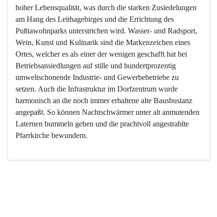
hoher Lebensqualität, was durch die starken Zusiedelungen 
am Hang des Leithagebirges und die Errichtung des 
Pußtawohnparks unterstrichen wird. Wasser- und Radsport, 
Wein, Kunst und Kulinarik sind die Markenzeichen eines 
Ortes, welcher es als einer der wenigen geschafft hat bei 
Betriebsansiedlungen auf stille und hundertprozentig 
umweltschonende Industrie- und Gewerbebetriebe zu 
setzen. Auch die Infrastruktur im Dorfzentrum wurde 
harmonisch an die noch immer erhaltene alte Bausbustanz 
angepaßt. So können Nachtschwärmer unter alt anmutenden 
Laternen bummeln gehen und die prachtvoll angestrahlte 
Pfarrkirche bewundern.

Der Weinbau dominert heute nicht mehr, ist aber integrativer 
Bestandteil der Kultur des Ortes, da man hier schon lange 
von Massenweinbau auf Qualitätsweinbau umgestellt hat. 
So ist es auch nicht verwunderlich, dass eines der historisch 
wertvollsten Gebäude die Ortsvinothek beherbergt und dass 
der Kellering ein beliebtes Ziel darstellt.
