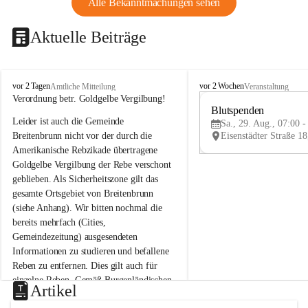
Alle Bekanntmachungen sehen
Aktuelle Beiträge
B
B
vor 2 Tagen
vor 2 Wochen
Amtliche Mitteilung
Veranstaltung
r
r
Verordnung betr. Goldgelbe Vergilbung!
e
e
Blutspenden
Leider ist auch die Gemeinde 
i
i
Sa., 29. Aug., 07:00 -
t
t
Breitenbrunn nicht vor der durch die 
e
e
Amerikanische Rebzikade übertragene 
n
n
Goldgelbe Vergilbung der Rebe verschont 
b
b
geblieben. Als Sicherheitszone gilt das 
r
r
gesamte Ortsgebiet von Breitenbrunn 
u
u
(siehe Anhang). Wir bitten nochmal die 
n
n
n
n
bereits mehrfach (Cities, 
a
a
Gemeindezeitung) ausgesendeten 
m
m
Informationen zu studieren und befallene 
N
N
Reben zu entfernen. Dies gilt auch für 
e
e
einzelne Reben. Gemäß Burgenländischen 
u
u
Artikel
Weinbaugesetz sind nicht gepflegte oder 
s
s