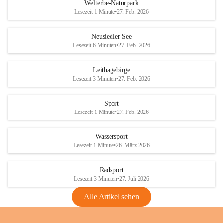
i
i
unzulässige Weingärten zu roden! Bitte 
Welterbe-Naturpark
e
e
helfen wir zusammen um unsere Winzer 
Lesezeit 1 Minute
•
27. Feb. 2026
d
d
vor den prognostizierten Ernteausfällen 
l
l
und den daraus folgenden wirtschaftlichen 
e
e
Neusiedler See
Schäden zu bewahren.
r
r
Lesezeit 6 Minuten
•
27. Feb. 2026
S
S
Verordnungen
e
e
Leithagebirge
04.08.2026
e
e
Lesezeit 3 Minuten
•
27. Feb. 2026
Maßnahmen zur Bekämpfung
der Goldgelben Vergilbung der
Sport
Rebe und der Amerikanischen
Lesezeit 1 Minute
•
27. Feb. 2026
Rebzikade
Anhang VBl. EU Nr. 18
Wassersport
_2026
Lesezeit 1 Minute
•
26. März 2026
1 Seite
•
1,4 MB
Radsport
VBl. EU Nr. 18_2026
Lesezeit 3 Minuten
•
27. Juli 2026
2 Seiten
•
2,1 MB
Alle Artikel sehen