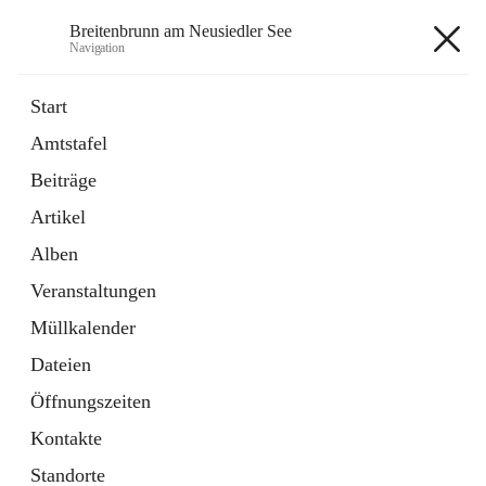
Breitenbrunn am Neusiedler See
Navigation
Breitenbrunn am Neusiedler See
Start
Amtstafel
Formulare
Beiträge
18 Schnellzugriffe
Artikel
Gemeindeservice
7 Schnellzugriffe
Alben
Veranstaltungen
+7
Müllkalender
Dateien
Öffnungszeiten
Kontakte
Hauptadresse
Standorte