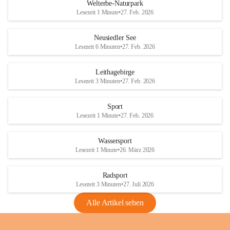
i
i
unzulässige Weingärten zu roden! Bitte 
Welterbe-Naturpark
e
e
helfen wir zusammen um unsere Winzer 
Lesezeit 1 Minute
•
27. Feb. 2026
d
d
vor den prognostizierten Ernteausfällen 
l
l
und den daraus folgenden wirtschaftlichen 
e
e
Neusiedler See
Schäden zu bewahren.
r
r
Lesezeit 6 Minuten
•
27. Feb. 2026
S
S
Verordnungen
e
e
Leithagebirge
04.08.2026
e
e
Lesezeit 3 Minuten
•
27. Feb. 2026
Maßnahmen zur Bekämpfung
der Goldgelben Vergilbung der
Sport
Rebe und der Amerikanischen
Lesezeit 1 Minute
•
27. Feb. 2026
Rebzikade
Anhang VBl. EU Nr. 18
Wassersport
_2026
Lesezeit 1 Minute
•
26. März 2026
1 Seite
•
1,4 MB
Radsport
VBl. EU Nr. 18_2026
Lesezeit 3 Minuten
•
27. Juli 2026
2 Seiten
•
2,1 MB
Alle Artikel sehen