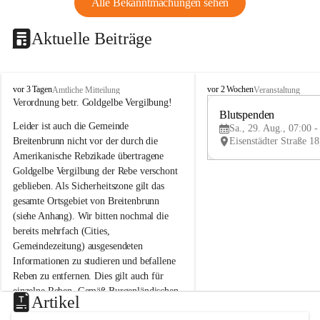
Alle Bekanntmachungen sehen
Aktuelle Beiträge
B
B
vor 3 Tagen
vor 2 Wochen
Amtliche Mitteilung
Veranstaltung
r
r
Verordnung betr. Goldgelbe Vergilbung!
e
e
Blutspenden
Leider ist auch die Gemeinde 
i
i
Sa., 29. Aug., 07:00 -
t
t
Breitenbrunn nicht vor der durch die 
e
e
Amerikanische Rebzikade übertragene 
n
n
Goldgelbe Vergilbung der Rebe verschont 
b
b
geblieben. Als Sicherheitszone gilt das 
r
r
gesamte Ortsgebiet von Breitenbrunn 
u
u
(siehe Anhang). Wir bitten nochmal die 
n
n
n
n
bereits mehrfach (Cities, 
a
a
Gemeindezeitung) ausgesendeten 
m
m
Informationen zu studieren und befallene 
N
N
Reben zu entfernen. Dies gilt auch für 
e
e
einzelne Reben. Gemäß Burgenländischen 
u
u
Artikel
Weinbaugesetz sind nicht gepflegte oder 
s
s