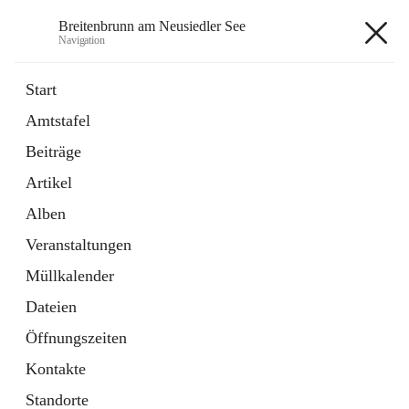
Breitenbrunn am Neusiedler See
Navigation
Breitenbrunn am Neusiedler See
Start
Amtstafel
Formulare
Beiträge
18 Schnellzugriffe
Artikel
Gemeindeservice
7 Schnellzugriffe
Alben
Veranstaltungen
+7
Müllkalender
Dateien
Öffnungszeiten
Kontakte
Hauptadresse
Standorte