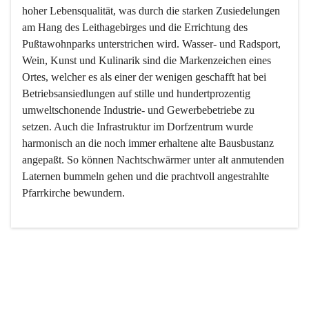
hoher Lebensqualität, was durch die starken Zusiedelungen 
am Hang des Leithagebirges und die Errichtung des 
Pußtawohnparks unterstrichen wird. Wasser- und Radsport, 
Wein, Kunst und Kulinarik sind die Markenzeichen eines 
Ortes, welcher es als einer der wenigen geschafft hat bei 
Betriebsansiedlungen auf stille und hundertprozentig 
umweltschonende Industrie- und Gewerbebetriebe zu 
setzen. Auch die Infrastruktur im Dorfzentrum wurde 
harmonisch an die noch immer erhaltene alte Bausbustanz 
angepaßt. So können Nachtschwärmer unter alt anmutenden 
Laternen bummeln gehen und die prachtvoll angestrahlte 
Pfarrkirche bewundern.

Der Weinbau dominert heute nicht mehr, ist aber integrativer 
Bestandteil der Kultur des Ortes, da man hier schon lange 
von Massenweinbau auf Qualitätsweinbau umgestellt hat. 
So ist es auch nicht verwunderlich, dass eines der historisch 
wertvollsten Gebäude die Ortsvinothek beherbergt und dass 
der Kellering ein beliebtes Ziel darstellt.
