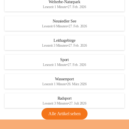
i
i
unzulässige Weingärten zu roden! Bitte 
Welterbe-Naturpark
e
e
helfen wir zusammen um unsere Winzer 
Lesezeit 1 Minute
•
27. Feb. 2026
d
d
vor den prognostizierten Ernteausfällen 
l
l
und den daraus folgenden wirtschaftlichen 
e
e
Neusiedler See
Schäden zu bewahren.
r
r
Lesezeit 6 Minuten
•
27. Feb. 2026
S
S
Verordnungen
e
e
Leithagebirge
04.08.2026
e
e
Lesezeit 3 Minuten
•
27. Feb. 2026
Maßnahmen zur Bekämpfung
der Goldgelben Vergilbung der
Sport
Rebe und der Amerikanischen
Lesezeit 1 Minute
•
27. Feb. 2026
Rebzikade
Anhang VBl. EU Nr. 18
Wassersport
_2026
Lesezeit 1 Minute
•
26. März 2026
1 Seite
•
1,4 MB
Radsport
VBl. EU Nr. 18_2026
Lesezeit 3 Minuten
•
27. Juli 2026
2 Seiten
•
2,1 MB
Alle Artikel sehen