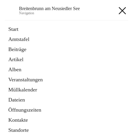
Breitenbrunn am Neusiedler See
Navigation
Breitenbrunn am Neusiedler See
Start
Amtstafel
Formulare
Beiträge
18 Schnellzugriffe
Artikel
Gemeindeservice
7 Schnellzugriffe
Alben
Veranstaltungen
+7
Müllkalender
Dateien
Öffnungszeiten
Kontakte
Hauptadresse
Standorte