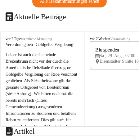
Alle Bekanntmachungen sehen
Aktuelle Beiträge
B
B
vor 2 Tagen
vor 2 Wochen
Amtliche Mitteilung
Veranstaltung
r
r
Verordnung betr. Goldgelbe Vergilbung!
e
e
Blutspenden
Leider ist auch die Gemeinde 
i
i
Sa., 29. Aug., 07:00 -
t
t
Breitenbrunn nicht vor der durch die 
e
e
Amerikanische Rebzikade übertragene 
n
n
Goldgelbe Vergilbung der Rebe verschont 
b
b
geblieben. Als Sicherheitszone gilt das 
r
r
gesamte Ortsgebiet von Breitenbrunn 
u
u
(siehe Anhang). Wir bitten nochmal die 
n
n
n
n
bereits mehrfach (Cities, 
a
a
Gemeindezeitung) ausgesendeten 
m
m
Informationen zu studieren und befallene 
N
N
Reben zu entfernen. Dies gilt auch für 
e
e
einzelne Reben. Gemäß Burgenländischen 
u
u
Artikel
Weinbaugesetz sind nicht gepflegte oder 
s
s