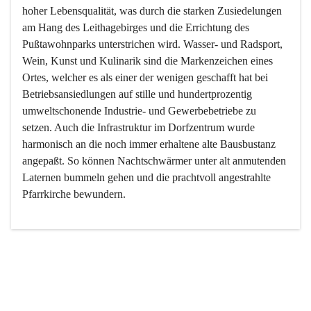
hoher Lebensqualität, was durch die starken Zusiedelungen 
am Hang des Leithagebirges und die Errichtung des 
Pußtawohnparks unterstrichen wird. Wasser- und Radsport, 
Wein, Kunst und Kulinarik sind die Markenzeichen eines 
Ortes, welcher es als einer der wenigen geschafft hat bei 
Betriebsansiedlungen auf stille und hundertprozentig 
umweltschonende Industrie- und Gewerbebetriebe zu 
setzen. Auch die Infrastruktur im Dorfzentrum wurde 
harmonisch an die noch immer erhaltene alte Bausbustanz 
angepaßt. So können Nachtschwärmer unter alt anmutenden 
Laternen bummeln gehen und die prachtvoll angestrahlte 
Pfarrkirche bewundern.

Der Weinbau dominert heute nicht mehr, ist aber integrativer 
Bestandteil der Kultur des Ortes, da man hier schon lange 
von Massenweinbau auf Qualitätsweinbau umgestellt hat. 
So ist es auch nicht verwunderlich, dass eines der historisch 
wertvollsten Gebäude die Ortsvinothek beherbergt und dass 
der Kellering ein beliebtes Ziel darstellt.
