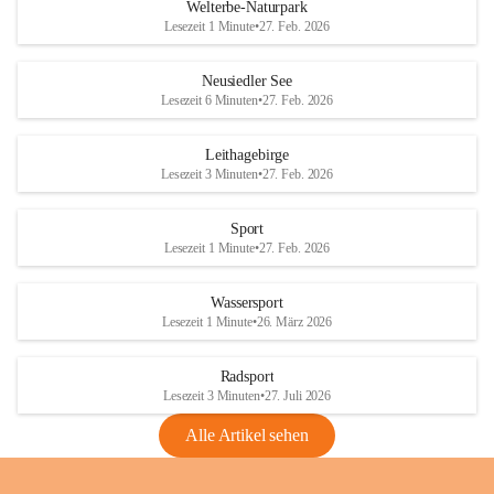
i
i
unzulässige Weingärten zu roden! Bitte 
Welterbe-Naturpark
e
e
helfen wir zusammen um unsere Winzer 
Lesezeit 1 Minute
•
27. Feb. 2026
d
d
vor den prognostizierten Ernteausfällen 
l
l
und den daraus folgenden wirtschaftlichen 
e
e
Neusiedler See
Schäden zu bewahren.
r
r
Lesezeit 6 Minuten
•
27. Feb. 2026
S
S
Verordnungen
e
e
Leithagebirge
04.08.2026
e
e
Lesezeit 3 Minuten
•
27. Feb. 2026
Maßnahmen zur Bekämpfung
der Goldgelben Vergilbung der
Sport
Rebe und der Amerikanischen
Lesezeit 1 Minute
•
27. Feb. 2026
Rebzikade
Anhang VBl. EU Nr. 18
Wassersport
_2026
Lesezeit 1 Minute
•
26. März 2026
1 Seite
•
1,4 MB
Radsport
VBl. EU Nr. 18_2026
Lesezeit 3 Minuten
•
27. Juli 2026
2 Seiten
•
2,1 MB
Alle Artikel sehen