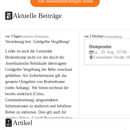
Alle Bekanntmachungen sehen
Aktuelle Beiträge
B
B
vor 3 Tagen
vor 2 Wochen
Amtliche Mitteilung
Veranstaltung
r
r
Verordnung betr. Goldgelbe Vergilbung!
e
e
Blutspenden
Leider ist auch die Gemeinde 
i
i
Sa., 29. Aug., 07:00 -
t
t
Breitenbrunn nicht vor der durch die 
e
e
Amerikanische Rebzikade übertragene 
n
n
Goldgelbe Vergilbung der Rebe verschont 
b
b
geblieben. Als Sicherheitszone gilt das 
r
r
gesamte Ortsgebiet von Breitenbrunn 
u
u
(siehe Anhang). Wir bitten nochmal die 
n
n
n
n
bereits mehrfach (Cities, 
a
a
Gemeindezeitung) ausgesendeten 
m
m
Informationen zu studieren und befallene 
N
N
Reben zu entfernen. Dies gilt auch für 
e
e
einzelne Reben. Gemäß Burgenländischen 
u
u
Artikel
Weinbaugesetz sind nicht gepflegte oder 
s
s