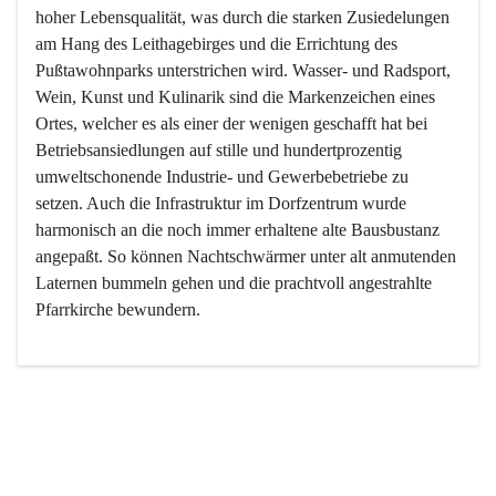
hoher Lebensqualität, was durch die starken Zusiedelungen 
am Hang des Leithagebirges und die Errichtung des 
Pußtawohnparks unterstrichen wird. Wasser- und Radsport, 
Wein, Kunst und Kulinarik sind die Markenzeichen eines 
Ortes, welcher es als einer der wenigen geschafft hat bei 
Betriebsansiedlungen auf stille und hundertprozentig 
umweltschonende Industrie- und Gewerbebetriebe zu 
setzen. Auch die Infrastruktur im Dorfzentrum wurde 
harmonisch an die noch immer erhaltene alte Bausbustanz 
angepaßt. So können Nachtschwärmer unter alt anmutenden 
Laternen bummeln gehen und die prachtvoll angestrahlte 
Pfarrkirche bewundern.

Der Weinbau dominert heute nicht mehr, ist aber integrativer 
Bestandteil der Kultur des Ortes, da man hier schon lange 
von Massenweinbau auf Qualitätsweinbau umgestellt hat. 
So ist es auch nicht verwunderlich, dass eines der historisch 
wertvollsten Gebäude die Ortsvinothek beherbergt und dass 
der Kellering ein beliebtes Ziel darstellt.
