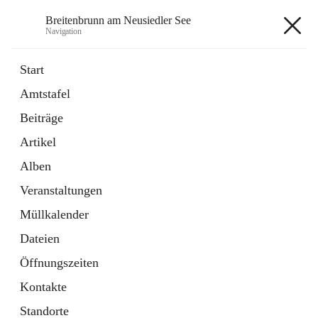
Breitenbrunn am Neusiedler See
Navigation
Breitenbrunn am Neusiedler See
Start
Amtstafel
Formulare
Beiträge
18 Schnellzugriffe
Artikel
Gemeindeservice
7 Schnellzugriffe
Alben
Veranstaltungen
+7
Müllkalender
Dateien
Öffnungszeiten
Kontakte
Hauptadresse
Standorte