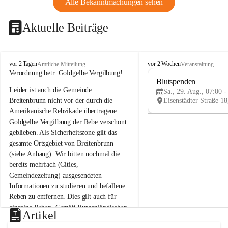
Alle Bekanntmachungen sehen
Aktuelle Beiträge
B
B
vor 2 Tagen
vor 2 Wochen
Amtliche Mitteilung
Veranstaltung
r
r
Verordnung betr. Goldgelbe Vergilbung!
e
e
Blutspenden
Leider ist auch die Gemeinde 
i
i
Sa., 29. Aug., 07:00 -
t
t
Breitenbrunn nicht vor der durch die 
e
e
Amerikanische Rebzikade übertragene 
n
n
Goldgelbe Vergilbung der Rebe verschont 
b
b
geblieben. Als Sicherheitszone gilt das 
r
r
gesamte Ortsgebiet von Breitenbrunn 
u
u
(siehe Anhang). Wir bitten nochmal die 
n
n
n
n
bereits mehrfach (Cities, 
a
a
Gemeindezeitung) ausgesendeten 
m
m
Informationen zu studieren und befallene 
N
N
Reben zu entfernen. Dies gilt auch für 
e
e
einzelne Reben. Gemäß Burgenländischen 
u
u
Artikel
Weinbaugesetz sind nicht gepflegte oder 
s
s