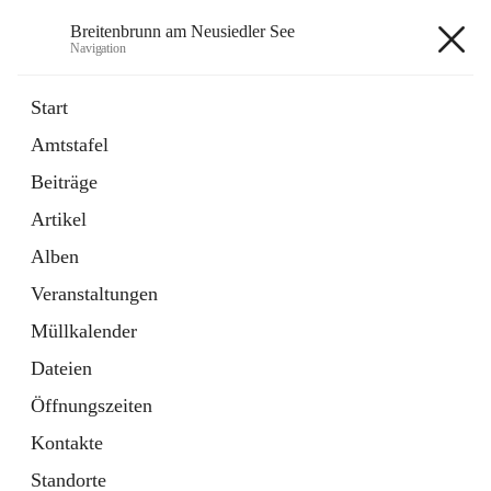
Breitenbrunn am Neusiedler See
Navigation
Breitenbrunn am Neusiedler See
Start
Amtstafel
Formulare
Beiträge
18 Schnellzugriffe
Artikel
Gemeindeservice
7 Schnellzugriffe
Alben
Veranstaltungen
+7
Müllkalender
Dateien
Öffnungszeiten
Kontakte
Hauptadresse
Standorte