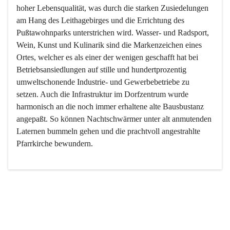
hoher Lebensqualität, was durch die starken Zusiedelungen 
am Hang des Leithagebirges und die Errichtung des 
Pußtawohnparks unterstrichen wird. Wasser- und Radsport, 
Wein, Kunst und Kulinarik sind die Markenzeichen eines 
Ortes, welcher es als einer der wenigen geschafft hat bei 
Betriebsansiedlungen auf stille und hundertprozentig 
umweltschonende Industrie- und Gewerbebetriebe zu 
setzen. Auch die Infrastruktur im Dorfzentrum wurde 
harmonisch an die noch immer erhaltene alte Bausbustanz 
angepaßt. So können Nachtschwärmer unter alt anmutenden 
Laternen bummeln gehen und die prachtvoll angestrahlte 
Pfarrkirche bewundern.

Der Weinbau dominert heute nicht mehr, ist aber integrativer 
Bestandteil der Kultur des Ortes, da man hier schon lange 
von Massenweinbau auf Qualitätsweinbau umgestellt hat. 
So ist es auch nicht verwunderlich, dass eines der historisch 
wertvollsten Gebäude die Ortsvinothek beherbergt und dass 
der Kellering ein beliebtes Ziel darstellt.
