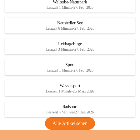
i
i
unzulässige Weingärten zu roden! Bitte 
Welterbe-Naturpark
e
e
helfen wir zusammen um unsere Winzer 
Lesezeit 1 Minute
•
27. Feb. 2026
d
d
vor den prognostizierten Ernteausfällen 
l
l
und den daraus folgenden wirtschaftlichen 
e
e
Neusiedler See
Schäden zu bewahren.
r
r
Lesezeit 6 Minuten
•
27. Feb. 2026
S
S
Verordnungen
e
e
Leithagebirge
04.08.2026
e
e
Lesezeit 3 Minuten
•
27. Feb. 2026
Maßnahmen zur Bekämpfung
der Goldgelben Vergilbung der
Sport
Rebe und der Amerikanischen
Lesezeit 1 Minute
•
27. Feb. 2026
Rebzikade
Anhang VBl. EU Nr. 18
Wassersport
_2026
Lesezeit 1 Minute
•
26. März 2026
1 Seite
•
1,4 MB
Radsport
VBl. EU Nr. 18_2026
Lesezeit 3 Minuten
•
27. Juli 2026
2 Seiten
•
2,1 MB
Alle Artikel sehen