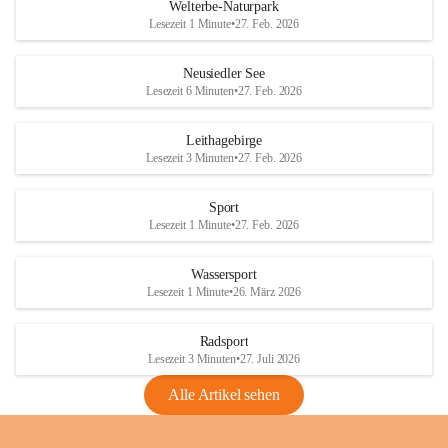
i
i
unzulässige Weingärten zu roden! Bitte 
Welterbe-Naturpark
e
e
helfen wir zusammen um unsere Winzer 
Lesezeit 1 Minute
•
27. Feb. 2026
d
d
vor den prognostizierten Ernteausfällen 
l
l
und den daraus folgenden wirtschaftlichen 
e
e
Neusiedler See
Schäden zu bewahren.
r
r
Lesezeit 6 Minuten
•
27. Feb. 2026
S
S
Verordnungen
e
e
Leithagebirge
04.08.2026
e
e
Lesezeit 3 Minuten
•
27. Feb. 2026
Maßnahmen zur Bekämpfung
der Goldgelben Vergilbung der
Sport
Rebe und der Amerikanischen
Lesezeit 1 Minute
•
27. Feb. 2026
Rebzikade
Anhang VBl. EU Nr. 18
Wassersport
_2026
Lesezeit 1 Minute
•
26. März 2026
1 Seite
•
1,4 MB
Radsport
VBl. EU Nr. 18_2026
Lesezeit 3 Minuten
•
27. Juli 2026
2 Seiten
•
2,1 MB
Alle Artikel sehen