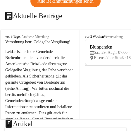
Alle Bekanntmachungen sehen
Aktuelle Beiträge
B
B
vor 3 Tagen
vor 2 Wochen
Amtliche Mitteilung
Veranstaltung
r
r
Verordnung betr. Goldgelbe Vergilbung!
e
e
Blutspenden
Leider ist auch die Gemeinde 
i
i
Sa., 29. Aug., 07:00 -
t
t
Breitenbrunn nicht vor der durch die 
e
e
Amerikanische Rebzikade übertragene 
n
n
Goldgelbe Vergilbung der Rebe verschont 
b
b
geblieben. Als Sicherheitszone gilt das 
r
r
gesamte Ortsgebiet von Breitenbrunn 
u
u
(siehe Anhang). Wir bitten nochmal die 
n
n
n
n
bereits mehrfach (Cities, 
a
a
Gemeindezeitung) ausgesendeten 
m
m
Informationen zu studieren und befallene 
N
N
Reben zu entfernen. Dies gilt auch für 
e
e
einzelne Reben. Gemäß Burgenländischen 
u
u
Artikel
Weinbaugesetz sind nicht gepflegte oder 
s
s