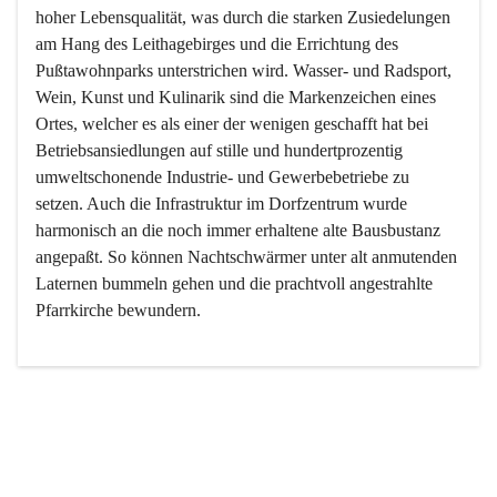
hoher Lebensqualität, was durch die starken Zusiedelungen 
am Hang des Leithagebirges und die Errichtung des 
Pußtawohnparks unterstrichen wird. Wasser- und Radsport, 
Wein, Kunst und Kulinarik sind die Markenzeichen eines 
Ortes, welcher es als einer der wenigen geschafft hat bei 
Betriebsansiedlungen auf stille und hundertprozentig 
umweltschonende Industrie- und Gewerbebetriebe zu 
setzen. Auch die Infrastruktur im Dorfzentrum wurde 
harmonisch an die noch immer erhaltene alte Bausbustanz 
angepaßt. So können Nachtschwärmer unter alt anmutenden 
Laternen bummeln gehen und die prachtvoll angestrahlte 
Pfarrkirche bewundern.

Der Weinbau dominert heute nicht mehr, ist aber integrativer 
Bestandteil der Kultur des Ortes, da man hier schon lange 
von Massenweinbau auf Qualitätsweinbau umgestellt hat. 
So ist es auch nicht verwunderlich, dass eines der historisch 
wertvollsten Gebäude die Ortsvinothek beherbergt und dass 
der Kellering ein beliebtes Ziel darstellt.
