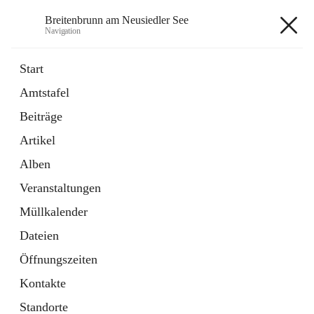
Breitenbrunn am Neusiedler See
Navigation
Breitenbrunn am Neusiedler See
Start
Amtstafel
Formulare
Beiträge
18 Schnellzugriffe
Artikel
Gemeindeservice
7 Schnellzugriffe
Alben
Veranstaltungen
+7
Müllkalender
Dateien
Öffnungszeiten
Kontakte
Hauptadresse
Standorte