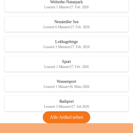
i
i
unzulässige Weingärten zu roden! Bitte 
Welterbe-Naturpark
e
e
helfen wir zusammen um unsere Winzer 
Lesezeit 1 Minute
•
27. Feb. 2026
d
d
vor den prognostizierten Ernteausfällen 
l
l
und den daraus folgenden wirtschaftlichen 
e
e
Neusiedler See
Schäden zu bewahren.
r
r
Lesezeit 6 Minuten
•
27. Feb. 2026
S
S
Verordnungen
e
e
Leithagebirge
04.08.2026
e
e
Lesezeit 3 Minuten
•
27. Feb. 2026
Maßnahmen zur Bekämpfung
der Goldgelben Vergilbung der
Sport
Rebe und der Amerikanischen
Lesezeit 1 Minute
•
27. Feb. 2026
Rebzikade
Anhang VBl. EU Nr. 18
Wassersport
_2026
Lesezeit 1 Minute
•
26. März 2026
1 Seite
•
1,4 MB
Radsport
VBl. EU Nr. 18_2026
Lesezeit 3 Minuten
•
27. Juli 2026
2 Seiten
•
2,1 MB
Alle Artikel sehen