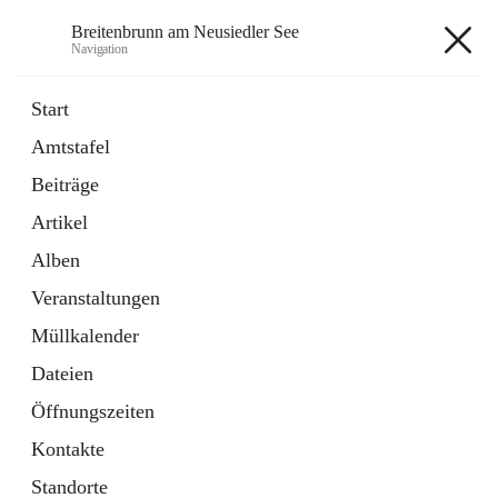
Breitenbrunn am Neusiedler See
Navigation
Breitenbrunn am Neusiedler See
Start
Amtstafel
Formulare
Beiträge
18 Schnellzugriffe
Artikel
Gemeindeservice
7 Schnellzugriffe
Alben
Veranstaltungen
+7
Müllkalender
Dateien
Öffnungszeiten
Kontakte
Hauptadresse
Standorte