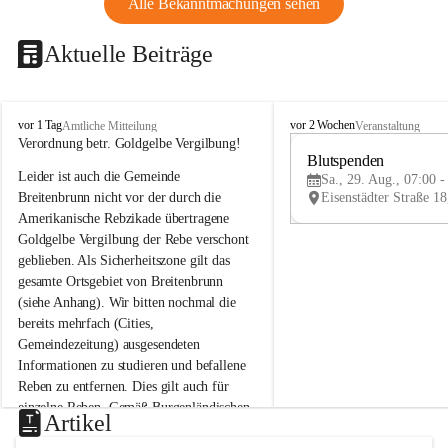
Alle Bekanntmachungen sehen
Aktuelle Beiträge
B
B
vor 1 Tag
vor 2 Wochen
Amtliche Mitteilung
Veranstaltung
r
r
Verordnung betr. Goldgelbe Vergilbung!
e
e
Blutspenden
Leider ist auch die Gemeinde 
i
i
Sa., 29. Aug., 07:00 -
t
t
Breitenbrunn nicht vor der durch die 
e
e
Amerikanische Rebzikade übertragene 
n
n
Goldgelbe Vergilbung der Rebe verschont 
b
b
geblieben. Als Sicherheitszone gilt das 
r
r
gesamte Ortsgebiet von Breitenbrunn 
u
u
(siehe Anhang). Wir bitten nochmal die 
n
n
n
n
bereits mehrfach (Cities, 
a
a
Gemeindezeitung) ausgesendeten 
m
m
Informationen zu studieren und befallene 
N
N
Reben zu entfernen. Dies gilt auch für 
e
e
einzelne Reben. Gemäß Burgenländischen 
u
u
Artikel
Weinbaugesetz sind nicht gepflegte oder 
s
s