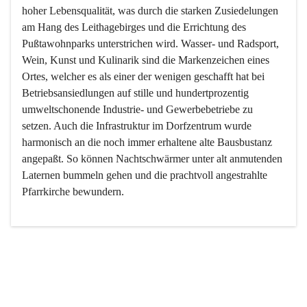
hoher Lebensqualität, was durch die starken Zusiedelungen 
am Hang des Leithagebirges und die Errichtung des 
Pußtawohnparks unterstrichen wird. Wasser- und Radsport, 
Wein, Kunst und Kulinarik sind die Markenzeichen eines 
Ortes, welcher es als einer der wenigen geschafft hat bei 
Betriebsansiedlungen auf stille und hundertprozentig 
umweltschonende Industrie- und Gewerbebetriebe zu 
setzen. Auch die Infrastruktur im Dorfzentrum wurde 
harmonisch an die noch immer erhaltene alte Bausbustanz 
angepaßt. So können Nachtschwärmer unter alt anmutenden 
Laternen bummeln gehen und die prachtvoll angestrahlte 
Pfarrkirche bewundern.

Der Weinbau dominert heute nicht mehr, ist aber integrativer 
Bestandteil der Kultur des Ortes, da man hier schon lange 
von Massenweinbau auf Qualitätsweinbau umgestellt hat. 
So ist es auch nicht verwunderlich, dass eines der historisch 
wertvollsten Gebäude die Ortsvinothek beherbergt und dass 
der Kellering ein beliebtes Ziel darstellt.
