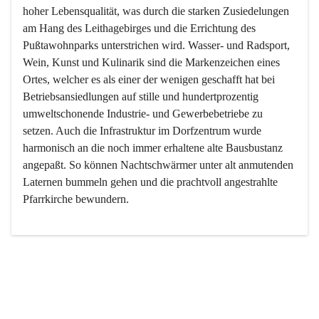
hoher Lebensqualität, was durch die starken Zusiedelungen 
am Hang des Leithagebirges und die Errichtung des 
Pußtawohnparks unterstrichen wird. Wasser- und Radsport, 
Wein, Kunst und Kulinarik sind die Markenzeichen eines 
Ortes, welcher es als einer der wenigen geschafft hat bei 
Betriebsansiedlungen auf stille und hundertprozentig 
umweltschonende Industrie- und Gewerbebetriebe zu 
setzen. Auch die Infrastruktur im Dorfzentrum wurde 
harmonisch an die noch immer erhaltene alte Bausbustanz 
angepaßt. So können Nachtschwärmer unter alt anmutenden 
Laternen bummeln gehen und die prachtvoll angestrahlte 
Pfarrkirche bewundern.

Der Weinbau dominert heute nicht mehr, ist aber integrativer 
Bestandteil der Kultur des Ortes, da man hier schon lange 
von Massenweinbau auf Qualitätsweinbau umgestellt hat. 
So ist es auch nicht verwunderlich, dass eines der historisch 
wertvollsten Gebäude die Ortsvinothek beherbergt und dass 
der Kellering ein beliebtes Ziel darstellt.
