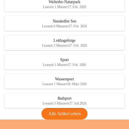
i
i
unzulässige Weingärten zu roden! Bitte 
Welterbe-Naturpark
e
e
helfen wir zusammen um unsere Winzer 
Lesezeit 1 Minute
•
27. Feb. 2026
d
d
vor den prognostizierten Ernteausfällen 
l
l
und den daraus folgenden wirtschaftlichen 
e
e
Neusiedler See
Schäden zu bewahren.
r
r
Lesezeit 6 Minuten
•
27. Feb. 2026
S
S
Verordnungen
e
e
Leithagebirge
04.08.2026
e
e
Lesezeit 3 Minuten
•
27. Feb. 2026
Maßnahmen zur Bekämpfung
der Goldgelben Vergilbung der
Sport
Rebe und der Amerikanischen
Lesezeit 1 Minute
•
27. Feb. 2026
Rebzikade
Anhang VBl. EU Nr. 18
Wassersport
_2026
Lesezeit 1 Minute
•
26. März 2026
1 Seite
•
1,4 MB
Radsport
VBl. EU Nr. 18_2026
Lesezeit 3 Minuten
•
27. Juli 2026
2 Seiten
•
2,1 MB
Alle Artikel sehen