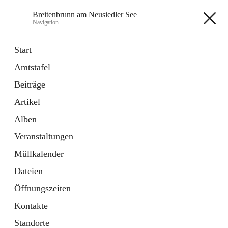
Breitenbrunn am Neusiedler See
Navigation
Breitenbrunn am Neusiedler See
Start
Amtstafel
Formulare
Beiträge
18 Schnellzugriffe
Artikel
Gemeindeservice
7 Schnellzugriffe
Alben
Veranstaltungen
+7
Müllkalender
Dateien
Öffnungszeiten
Kontakte
Hauptadresse
Standorte