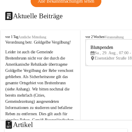
Alle Bekanntmachungen sehen
Aktuelle Beiträge
B
B
vor 1 Tag
vor 2 Wochen
Amtliche Mitteilung
Veranstaltung
r
r
Verordnung betr. Goldgelbe Vergilbung!
e
e
Blutspenden
Leider ist auch die Gemeinde 
i
i
Sa., 29. Aug., 07:00 -
t
t
Breitenbrunn nicht vor der durch die 
e
e
Amerikanische Rebzikade übertragene 
n
n
Goldgelbe Vergilbung der Rebe verschont 
b
b
geblieben. Als Sicherheitszone gilt das 
r
r
gesamte Ortsgebiet von Breitenbrunn 
u
u
(siehe Anhang). Wir bitten nochmal die 
n
n
n
n
bereits mehrfach (Cities, 
a
a
Gemeindezeitung) ausgesendeten 
m
m
Informationen zu studieren und befallene 
N
N
Reben zu entfernen. Dies gilt auch für 
e
e
einzelne Reben. Gemäß Burgenländischen 
u
u
Artikel
Weinbaugesetz sind nicht gepflegte oder 
s
s