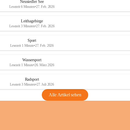
e
e
Neusiedler See
r
r
Lesezeit 6 Minuten
•
27. Feb. 2026
S
S
e
e
Leithagebirge
e
e
Lesezeit 3 Minuten
•
27. Feb. 2026
Sport
Lesezeit 1 Minute
•
27. Feb. 2026
Wassersport
Lesezeit 1 Minute
•
26. März 2026
Radsport
Lesezeit 3 Minuten
•
27. Juli 2026
Alle Artikel sehen