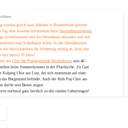
Jubiläum
 wurden gleich zwei Jubiläen in Breitenbrunn gefeiert: 
 Tag über konnten Interessierte beim 
Sportschützenverein 
nn
 vorbeikommen und das Vereinshaus erkunden und sich 
mationen zum Schießsport holen. In den Abendstunden 
nn die Steirerkanonen die Stimmung richtig an, denn den 
 nun bereits 70 Jahre!
rte der 
Chor der Pfarrgemeinde Breitenbrunn
 sein 40-
estehen beim Sommerkonzert in der Pfarrkirche. Zu Gast 
er Kolping Chor aus Linz, der sich momentan auf einer 
h das Burgenland befindet. Auch der Kids Pop Chor aus 
n durfte sein Bestes zeigen.
ieren nochmal ganz herzlich zu den runden Geburtstagen!