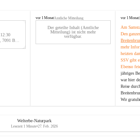
B
B
vor 1 Monat
vor 1 Monat
Amtliche Mitteilung
r
r
Am Samstag
Der geteilte Inhalt (Amtliche
e
e
29
Mitteilung) ist nicht mehr
Den ganzen
i
i
 12:30
AU
verfügbar.
t
t
Eisenstädter Straße 18, 7091 Breitenbrunn am Neusiedler See, AUT
Breitenbru
G
e
e
mehr Infor
n
n
heizten da
b
b
SSV gibt es
r
r
Ebenso feie
u
u
jähriges B
n
n
n
n
war hier d
a
a
Reise durc
m
m
Breitenbrun
N
N
Wir gratul
e
e
u
u
s
s
i
i
Welterbe-Naturpark
e
e
Lesezeit 1 Minute
•
27. Feb. 2026
d
d
l
l