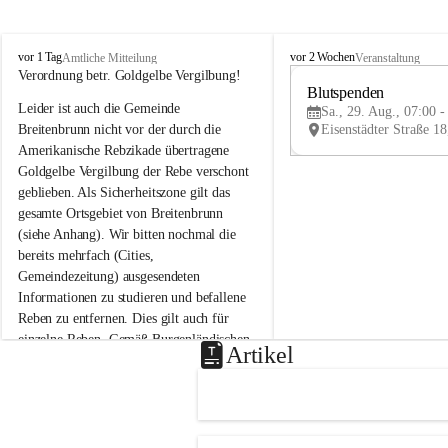
B
B
vor 1 Tag
vor 2 Wochen
Amtliche Mitteilung
Veranstaltung
r
r
Verordnung betr. Goldgelbe Vergilbung!
e
e
Blutspenden
Leider ist auch die Gemeinde 
i
i
Sa., 29. Aug., 07:00 -
t
t
Breitenbrunn nicht vor der durch die 
e
e
Amerikanische Rebzikade übertragene 
n
n
Goldgelbe Vergilbung der Rebe verschont 
b
b
geblieben. Als Sicherheitszone gilt das 
r
r
gesamte Ortsgebiet von Breitenbrunn 
u
u
(siehe Anhang). Wir bitten nochmal die 
n
n
n
n
bereits mehrfach (Cities, 
a
a
Gemeindezeitung) ausgesendeten 
m
m
Informationen zu studieren und befallene 
N
N
Reben zu entfernen. Dies gilt auch für 
e
e
einzelne Reben. Gemäß Burgenländischen 
u
u
Artikel
Weinbaugesetz sind nicht gepflegte oder 
s
s
i
i
unzulässige Weingärten zu roden! Bitte 
e
e
helfen wir zusammen um unsere Winzer 
d
d
vor den prognostizierten Ernteausfällen 
l
l
und den daraus folgenden wirtschaftlichen 