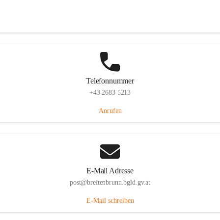
Eisenstädterstraße 18, 7091 Breitenbrunn am Neusiedler See, AUT
Auf Karte ansehen
Telefonnummer
+43 2683 5213
Anrufen
E-Mail Adresse
post@breitenbrunn.bgld.gv.at
E-Mail schreiben