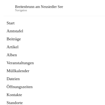
Breitenbrunn am Neusiedler See
Navigation
Start
Amtstafel
Formulare
Beiträge
18 Schnellzugriffe
Artikel
Gemeindeservice
7 Schnellzugriffe
Alben
Veranstaltungen
Müllkalender
Dateien
Öffnungszeiten
Kontakte
Standorte