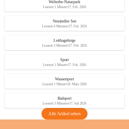
i
i
unzulässige Weingärten zu roden! Bitte 
Welterbe-Naturpark
e
e
helfen wir zusammen um unsere Winzer 
Lesezeit 1 Minute
•
27. Feb. 2026
d
d
vor den prognostizierten Ernteausfällen 
l
l
und den daraus folgenden wirtschaftlichen 
e
e
Neusiedler See
Schäden zu bewahren.
r
r
Lesezeit 6 Minuten
•
27. Feb. 2026
S
S
Verordnungen
e
e
Leithagebirge
04.08.2026
e
e
Lesezeit 3 Minuten
•
27. Feb. 2026
Maßnahmen zur Bekämpfung
der Goldgelben Vergilbung der
Sport
Rebe und der Amerikanischen
Lesezeit 1 Minute
•
27. Feb. 2026
Rebzikade
Anhang VBl. EU Nr. 18
Wassersport
_2026
Lesezeit 1 Minute
•
26. März 2026
1 Seite
•
1,4 MB
Radsport
VBl. EU Nr. 18_2026
Lesezeit 3 Minuten
•
27. Juli 2026
2 Seiten
•
2,1 MB
Alle Artikel sehen