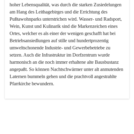
hoher Lebensqualität, was durch die starken Zusiedelungen 
am Hang des Leithagebirges und die Errichtung des 
Pußtawohnparks unterstrichen wird. Wasser- und Radsport, 
Wein, Kunst und Kulinarik sind die Markenzeichen eines 
Ortes, welcher es als einer der wenigen geschafft hat bei 
Betriebsansiedlungen auf stille und hundertprozentig 
umweltschonende Industrie- und Gewerbebetriebe zu 
setzen. Auch die Infrastruktur im Dorfzentrum wurde 
harmonisch an die noch immer erhaltene alte Bausbustanz 
angepaßt. So können Nachtschwärmer unter alt anmutenden 
Laternen bummeln gehen und die prachtvoll angestrahlte 
Pfarrkirche bewundern.

Der Weinbau dominert heute nicht mehr, ist aber integrativer 
Bestandteil der Kultur des Ortes, da man hier schon lange 
von Massenweinbau auf Qualitätsweinbau umgestellt hat. 
So ist es auch nicht verwunderlich, dass eines der historisch 
wertvollsten Gebäude die Ortsvinothek beherbergt und dass 
der Kellering ein beliebtes Ziel darstellt.
