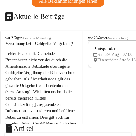
Alle Bekanntmachungen sehen
Aktuelle Beiträge
B
B
vor 2 Tagen
vor 2 Wochen
Amtliche Mitteilung
Veranstaltung
r
r
Verordnung betr. Goldgelbe Vergilbung!
e
e
Blutspenden
Leider ist auch die Gemeinde 
i
i
Sa., 29. Aug., 07:00 -
t
t
Breitenbrunn nicht vor der durch die 
e
e
Amerikanische Rebzikade übertragene 
n
n
Goldgelbe Vergilbung der Rebe verschont 
b
b
geblieben. Als Sicherheitszone gilt das 
r
r
gesamte Ortsgebiet von Breitenbrunn 
u
u
(siehe Anhang). Wir bitten nochmal die 
n
n
n
n
bereits mehrfach (Cities, 
a
a
Gemeindezeitung) ausgesendeten 
m
m
Informationen zu studieren und befallene 
N
N
Reben zu entfernen. Dies gilt auch für 
e
e
einzelne Reben. Gemäß Burgenländischen 
u
u
Artikel
Weinbaugesetz sind nicht gepflegte oder 
s
s