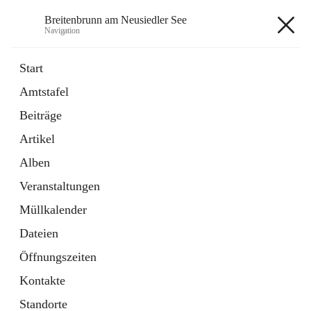
Breitenbrunn am Neusiedler See
Navigation
Breitenbrunn am Neusiedler See
Start
Amtstafel
Formulare
Beiträge
18 Schnellzugriffe
Artikel
Gemeindeservice
7 Schnellzugriffe
Alben
Veranstaltungen
+7
Müllkalender
Dateien
Öffnungszeiten
Kontakte
Hauptadresse
Standorte