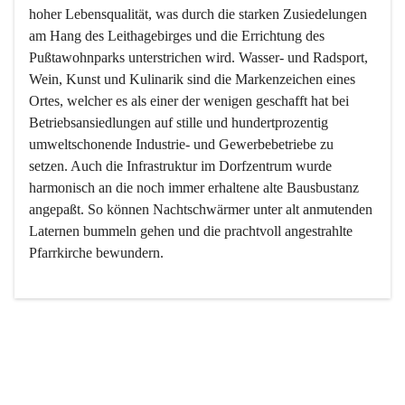
hoher Lebensqualität, was durch die starken Zusiedelungen 
am Hang des Leithagebirges und die Errichtung des 
Pußtawohnparks unterstrichen wird. Wasser- und Radsport, 
Wein, Kunst und Kulinarik sind die Markenzeichen eines 
Ortes, welcher es als einer der wenigen geschafft hat bei 
Betriebsansiedlungen auf stille und hundertprozentig 
umweltschonende Industrie- und Gewerbebetriebe zu 
setzen. Auch die Infrastruktur im Dorfzentrum wurde 
harmonisch an die noch immer erhaltene alte Bausbustanz 
angepaßt. So können Nachtschwärmer unter alt anmutenden 
Laternen bummeln gehen und die prachtvoll angestrahlte 
Pfarrkirche bewundern.

Der Weinbau dominert heute nicht mehr, ist aber integrativer 
Bestandteil der Kultur des Ortes, da man hier schon lange 
von Massenweinbau auf Qualitätsweinbau umgestellt hat. 
So ist es auch nicht verwunderlich, dass eines der historisch 
wertvollsten Gebäude die Ortsvinothek beherbergt und dass 
der Kellering ein beliebtes Ziel darstellt.
