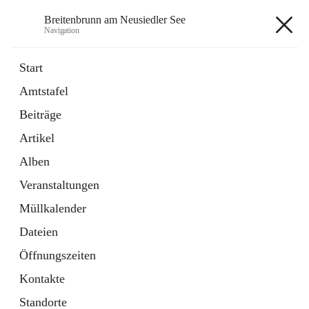
Breitenbrunn am Neusiedler See
Navigation
Breitenbrunn am Neusiedler See
Start
Amtstafel
Formulare
Beiträge
18 Schnellzugriffe
Artikel
Gemeindeservice
7 Schnellzugriffe
Alben
Veranstaltungen
+7
Müllkalender
Dateien
Öffnungszeiten
Kontakte
Hauptadresse
Standorte