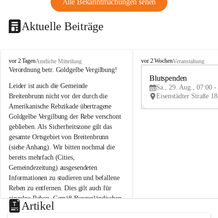
Alle Bekanntmachungen sehen
Aktuelle Beiträge
B
B
vor 2 Tagen
vor 2 Wochen
Amtliche Mitteilung
Veranstaltung
r
r
Verordnung betr. Goldgelbe Vergilbung!
e
e
Blutspenden
Leider ist auch die Gemeinde 
i
i
Sa., 29. Aug., 07:00 -
t
t
Breitenbrunn nicht vor der durch die 
e
e
Amerikanische Rebzikade übertragene 
n
n
Goldgelbe Vergilbung der Rebe verschont 
b
b
geblieben. Als Sicherheitszone gilt das 
r
r
gesamte Ortsgebiet von Breitenbrunn 
u
u
(siehe Anhang). Wir bitten nochmal die 
n
n
n
n
bereits mehrfach (Cities, 
a
a
Gemeindezeitung) ausgesendeten 
m
m
Informationen zu studieren und befallene 
N
N
Reben zu entfernen. Dies gilt auch für 
e
e
einzelne Reben. Gemäß Burgenländischen 
u
u
Artikel
Weinbaugesetz sind nicht gepflegte oder 
s
s