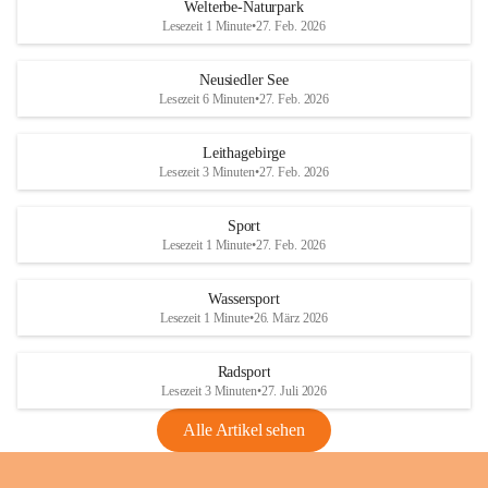
i
i
unzulässige Weingärten zu roden! Bitte 
Welterbe-Naturpark
e
e
helfen wir zusammen um unsere Winzer 
Lesezeit 1 Minute
•
27. Feb. 2026
d
d
vor den prognostizierten Ernteausfällen 
l
l
und den daraus folgenden wirtschaftlichen 
e
e
Neusiedler See
Schäden zu bewahren.
r
r
Lesezeit 6 Minuten
•
27. Feb. 2026
S
S
Verordnungen
e
e
Leithagebirge
04.08.2026
e
e
Lesezeit 3 Minuten
•
27. Feb. 2026
Maßnahmen zur Bekämpfung
der Goldgelben Vergilbung der
Sport
Rebe und der Amerikanischen
Lesezeit 1 Minute
•
27. Feb. 2026
Rebzikade
Anhang VBl. EU Nr. 18
Wassersport
_2026
Lesezeit 1 Minute
•
26. März 2026
1 Seite
•
1,4 MB
Radsport
VBl. EU Nr. 18_2026
Lesezeit 3 Minuten
•
27. Juli 2026
2 Seiten
•
2,1 MB
Alle Artikel sehen