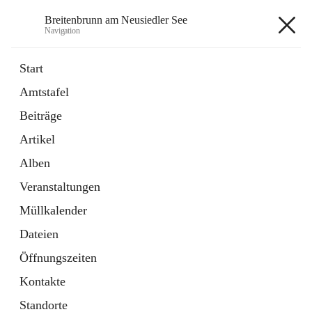
Breitenbrunn am Neusiedler See
Navigation
Breitenbrunn am Neusiedler See
Start
Amtstafel
Formulare
Beiträge
18 Schnellzugriffe
Artikel
Gemeindeservice
7 Schnellzugriffe
Alben
Veranstaltungen
+7
Müllkalender
Dateien
Öffnungszeiten
Kontakte
Hauptadresse
Standorte