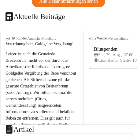
Alle Bekanntmachungen sehen
Aktuelle Beiträge
B
B
vor 19 Stunden
vor 2 Wochen
Amtliche Mitteilung
Veranstaltung
r
r
Verordnung betr. Goldgelbe Vergilbung!
e
e
Blutspenden
Leider ist auch die Gemeinde 
i
i
Sa., 29. Aug., 07:00 -
t
t
Breitenbrunn nicht vor der durch die 
e
e
Amerikanische Rebzikade übertragene 
n
n
Goldgelbe Vergilbung der Rebe verschont 
b
b
geblieben. Als Sicherheitszone gilt das 
r
r
gesamte Ortsgebiet von Breitenbrunn 
u
u
(siehe Anhang). Wir bitten nochmal die 
n
n
n
n
bereits mehrfach (Cities, 
a
a
Gemeindezeitung) ausgesendeten 
m
m
Informationen zu studieren und befallene 
N
N
Reben zu entfernen. Dies gilt auch für 
e
e
einzelne Reben. Gemäß Burgenländischen 
u
u
Artikel
Weinbaugesetz sind nicht gepflegte oder 
s
s