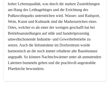
hoher Lebensqualität, was durch die starken Zusiedelungen 
am Hang des Leithagebirges und die Errichtung des 
Pußtawohnparks unterstrichen wird. Wasser- und Radsport, 
Wein, Kunst und Kulinarik sind die Markenzeichen eines 
Ortes, welcher es als einer der wenigen geschafft hat bei 
Betriebsansiedlungen auf stille und hundertprozentig 
umweltschonende Industrie- und Gewerbebetriebe zu 
setzen. Auch die Infrastruktur im Dorfzentrum wurde 
harmonisch an die noch immer erhaltene alte Bausbustanz 
angepaßt. So können Nachtschwärmer unter alt anmutenden 
Laternen bummeln gehen und die prachtvoll angestrahlte 
Pfarrkirche bewundern.

Der Weinbau dominert heute nicht mehr, ist aber integrativer 
Bestandteil der Kultur des Ortes, da man hier schon lange 
von Massenweinbau auf Qualitätsweinbau umgestellt hat. 
So ist es auch nicht verwunderlich, dass eines der historisch 
wertvollsten Gebäude die Ortsvinothek beherbergt und dass 
der Kellering ein beliebtes Ziel darstellt.
