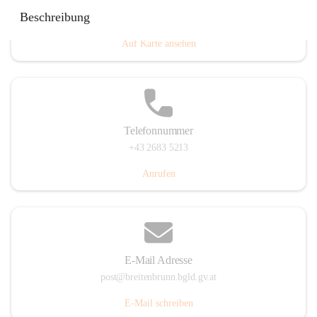
Eisenstädterstraße 18, 7091 Breitenbrunn am Neusiedler
Beschreibung
See, AUT
Auf Karte ansehen
Telefonnummer
+43 2683 5213
Anrufen
E-Mail Adresse
post@breitenbrunn.bgld.gv.at
E-Mail schreiben