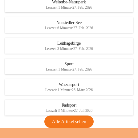
i
i
unzulässige Weingärten zu roden! Bitte 
Welterbe-Naturpark
e
e
helfen wir zusammen um unsere Winzer 
Lesezeit 1 Minute
•
27. Feb. 2026
d
d
vor den prognostizierten Ernteausfällen 
l
l
und den daraus folgenden wirtschaftlichen 
e
e
Neusiedler See
Schäden zu bewahren.
r
r
Lesezeit 6 Minuten
•
27. Feb. 2026
S
S
Verordnungen
e
e
Leithagebirge
04.08.2026
e
e
Lesezeit 3 Minuten
•
27. Feb. 2026
Maßnahmen zur Bekämpfung
der Goldgelben Vergilbung der
Sport
Rebe und der Amerikanischen
Lesezeit 1 Minute
•
27. Feb. 2026
Rebzikade
Anhang VBl. EU Nr. 18
Wassersport
_2026
Lesezeit 1 Minute
•
26. März 2026
1 Seite
•
1,4 MB
Radsport
VBl. EU Nr. 18_2026
Lesezeit 3 Minuten
•
27. Juli 2026
2 Seiten
•
2,1 MB
Alle Artikel sehen