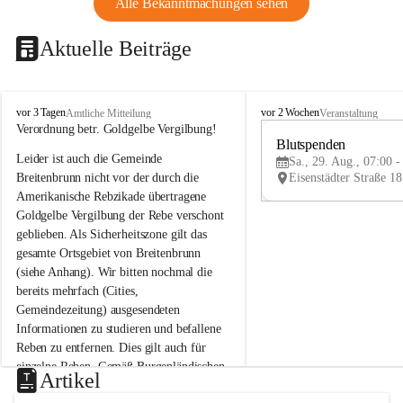
Alle Bekanntmachungen sehen
Aktuelle Beiträge
B
B
vor 3 Tagen
vor 2 Wochen
Amtliche Mitteilung
Veranstaltung
r
r
Verordnung betr. Goldgelbe Vergilbung!
e
e
Blutspenden
Leider ist auch die Gemeinde 
i
i
Sa., 29. Aug., 07:00 -
t
t
Breitenbrunn nicht vor der durch die 
e
e
Amerikanische Rebzikade übertragene 
n
n
Goldgelbe Vergilbung der Rebe verschont 
b
b
geblieben. Als Sicherheitszone gilt das 
r
r
gesamte Ortsgebiet von Breitenbrunn 
u
u
(siehe Anhang). Wir bitten nochmal die 
n
n
n
n
bereits mehrfach (Cities, 
a
a
Gemeindezeitung) ausgesendeten 
m
m
Informationen zu studieren und befallene 
N
N
Reben zu entfernen. Dies gilt auch für 
e
e
einzelne Reben. Gemäß Burgenländischen 
u
u
Artikel
Weinbaugesetz sind nicht gepflegte oder 
s
s