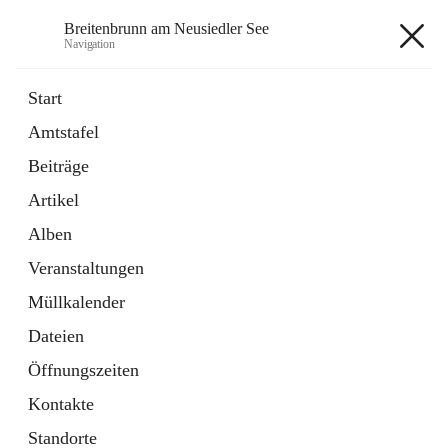
Breitenbrunn am Neusiedler See
Navigation
Breitenbrunn am Neusiedler See
Start
Amtstafel
Formulare
Beiträge
18 Schnellzugriffe
Artikel
Gemeindeservice
7 Schnellzugriffe
Alben
Veranstaltungen
+7
Müllkalender
Dateien
Öffnungszeiten
Kontakte
Hauptadresse
Standorte