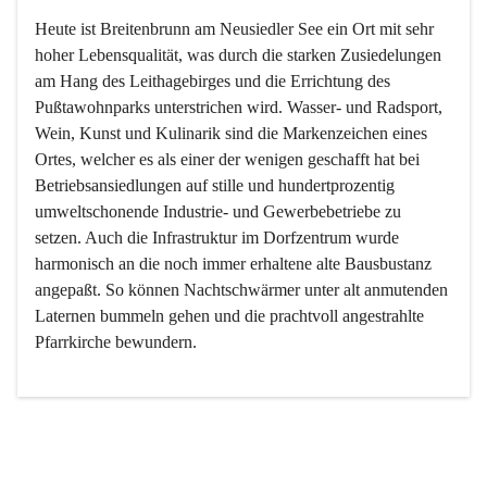
Heute ist Breitenbrunn am Neusiedler See ein Ort mit sehr 
hoher Lebensqualität, was durch die starken Zusiedelungen 
am Hang des Leithagebirges und die Errichtung des 
Pußtawohnparks unterstrichen wird. Wasser- und Radsport, 
Wein, Kunst und Kulinarik sind die Markenzeichen eines 
Ortes, welcher es als einer der wenigen geschafft hat bei 
Betriebsansiedlungen auf stille und hundertprozentig 
umweltschonende Industrie- und Gewerbebetriebe zu 
setzen. Auch die Infrastruktur im Dorfzentrum wurde 
harmonisch an die noch immer erhaltene alte Bausbustanz 
angepaßt. So können Nachtschwärmer unter alt anmutenden 
Laternen bummeln gehen und die prachtvoll angestrahlte 
Pfarrkirche bewundern.

Der Weinbau dominert heute nicht mehr, ist aber integrativer 
Bestandteil der Kultur des Ortes, da man hier schon lange 
von Massenweinbau auf Qualitätsweinbau umgestellt hat. 
So ist es auch nicht verwunderlich, dass eines der historisch 