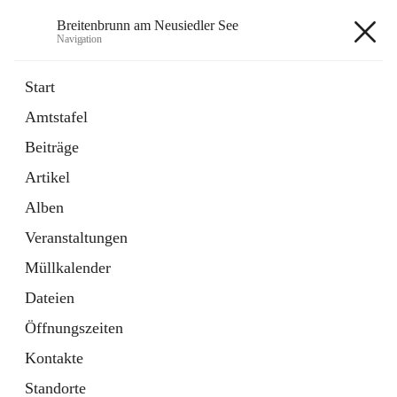
Breitenbrunn am Neusiedler See
Navigation
Breitenbrunn am Neusiedler See
Start
Amtstafel
Formulare
Beiträge
18 Schnellzugriffe
Artikel
Gemeindeservice
7 Schnellzugriffe
Alben
Veranstaltungen
+7
Müllkalender
Dateien
Öffnungszeiten
Kontakte
Hauptadresse
Standorte