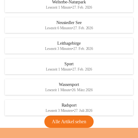
i
i
unzulässige Weingärten zu roden! Bitte 
Welterbe-Naturpark
e
e
helfen wir zusammen um unsere Winzer 
Lesezeit 1 Minute
•
27. Feb. 2026
d
d
vor den prognostizierten Ernteausfällen 
l
l
und den daraus folgenden wirtschaftlichen 
e
e
Neusiedler See
Schäden zu bewahren.
r
r
Lesezeit 6 Minuten
•
27. Feb. 2026
S
S
Verordnungen
e
e
Leithagebirge
04.08.2026
e
e
Lesezeit 3 Minuten
•
27. Feb. 2026
Maßnahmen zur Bekämpfung
der Goldgelben Vergilbung der
Sport
Rebe und der Amerikanischen
Lesezeit 1 Minute
•
27. Feb. 2026
Rebzikade
Anhang VBl. EU Nr. 18
Wassersport
_2026
Lesezeit 1 Minute
•
26. März 2026
1 Seite
•
1,4 MB
Radsport
VBl. EU Nr. 18_2026
Lesezeit 3 Minuten
•
27. Juli 2026
2 Seiten
•
2,1 MB
Alle Artikel sehen