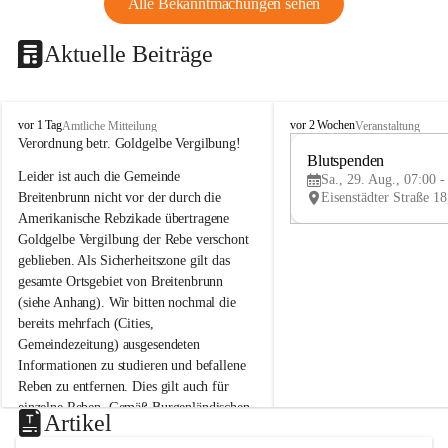
Alle Bekanntmachungen sehen
Aktuelle Beiträge
B
B
vor 1 Tag
vor 2 Wochen
Amtliche Mitteilung
Veranstaltung
r
r
Verordnung betr. Goldgelbe Vergilbung!
e
e
Blutspenden
Leider ist auch die Gemeinde 
i
i
Sa., 29. Aug., 07:00 -
t
t
Breitenbrunn nicht vor der durch die 
e
e
Amerikanische Rebzikade übertragene 
n
n
Goldgelbe Vergilbung der Rebe verschont 
b
b
geblieben. Als Sicherheitszone gilt das 
r
r
gesamte Ortsgebiet von Breitenbrunn 
u
u
(siehe Anhang). Wir bitten nochmal die 
n
n
n
n
bereits mehrfach (Cities, 
a
a
Gemeindezeitung) ausgesendeten 
m
m
Informationen zu studieren und befallene 
N
N
Reben zu entfernen. Dies gilt auch für 
e
e
einzelne Reben. Gemäß Burgenländischen 
u
u
Artikel
Weinbaugesetz sind nicht gepflegte oder 
s
s