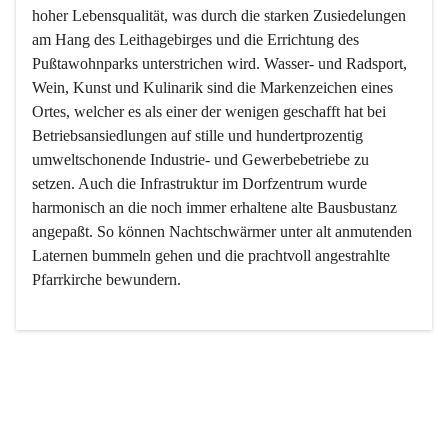
hoher Lebensqualität, was durch die starken Zusiedelungen 
am Hang des Leithagebirges und die Errichtung des 
Pußtawohnparks unterstrichen wird. Wasser- und Radsport, 
Wein, Kunst und Kulinarik sind die Markenzeichen eines 
Ortes, welcher es als einer der wenigen geschafft hat bei 
Betriebsansiedlungen auf stille und hundertprozentig 
umweltschonende Industrie- und Gewerbebetriebe zu 
setzen. Auch die Infrastruktur im Dorfzentrum wurde 
harmonisch an die noch immer erhaltene alte Bausbustanz 
angepaßt. So können Nachtschwärmer unter alt anmutenden 
Laternen bummeln gehen und die prachtvoll angestrahlte 
Pfarrkirche bewundern.

Der Weinbau dominert heute nicht mehr, ist aber integrativer 
Bestandteil der Kultur des Ortes, da man hier schon lange 
von Massenweinbau auf Qualitätsweinbau umgestellt hat. 
So ist es auch nicht verwunderlich, dass eines der historisch 
wertvollsten Gebäude die Ortsvinothek beherbergt und dass 
der Kellering ein beliebtes Ziel darstellt.
