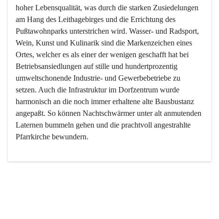
hoher Lebensqualität, was durch die starken Zusiedelungen 
am Hang des Leithagebirges und die Errichtung des 
Pußtawohnparks unterstrichen wird. Wasser- und Radsport, 
Wein, Kunst und Kulinarik sind die Markenzeichen eines 
Ortes, welcher es als einer der wenigen geschafft hat bei 
Betriebsansiedlungen auf stille und hundertprozentig 
umweltschonende Industrie- und Gewerbebetriebe zu 
setzen. Auch die Infrastruktur im Dorfzentrum wurde 
harmonisch an die noch immer erhaltene alte Bausbustanz 
angepaßt. So können Nachtschwärmer unter alt anmutenden 
Laternen bummeln gehen und die prachtvoll angestrahlte 
Pfarrkirche bewundern.

Der Weinbau dominert heute nicht mehr, ist aber integrativer 
Bestandteil der Kultur des Ortes, da man hier schon lange 
von Massenweinbau auf Qualitätsweinbau umgestellt hat. 
So ist es auch nicht verwunderlich, dass eines der historisch 
wertvollsten Gebäude die Ortsvinothek beherbergt und dass 
der Kellering ein beliebtes Ziel darstellt.
