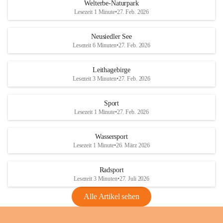
i
i
unzulässige Weingärten zu roden! Bitte 
Welterbe-Naturpark
e
e
helfen wir zusammen um unsere Winzer 
Lesezeit 1 Minute
•
27. Feb. 2026
d
d
vor den prognostizierten Ernteausfällen 
l
l
und den daraus folgenden wirtschaftlichen 
e
e
Neusiedler See
Schäden zu bewahren.
r
r
Lesezeit 6 Minuten
•
27. Feb. 2026
S
S
Verordnungen
e
e
Leithagebirge
04.08.2026
e
e
Lesezeit 3 Minuten
•
27. Feb. 2026
Maßnahmen zur Bekämpfung
der Goldgelben Vergilbung der
Sport
Rebe und der Amerikanischen
Lesezeit 1 Minute
•
27. Feb. 2026
Rebzikade
Anhang VBl. EU Nr. 18
Wassersport
_2026
Lesezeit 1 Minute
•
26. März 2026
1 Seite
•
1,4 MB
Radsport
VBl. EU Nr. 18_2026
Lesezeit 3 Minuten
•
27. Juli 2026
2 Seiten
•
2,1 MB
Alle Artikel sehen