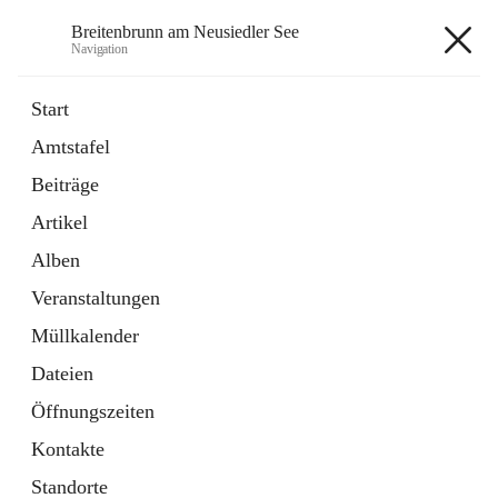
Breitenbrunn am Neusiedler See
Navigation
Breitenbrunn am Neusiedler See
Start
Amtstafel
Formulare
Beiträge
18 Schnellzugriffe
Artikel
Gemeindeservice
7 Schnellzugriffe
Alben
Veranstaltungen
+7
Müllkalender
Dateien
Öffnungszeiten
Kontakte
Hauptadresse
Standorte