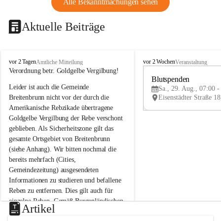
Alle Bekanntmachungen sehen
Aktuelle Beiträge
B
B
vor 2 Tagen
vor 2 Wochen
Amtliche Mitteilung
Veranstaltung
r
r
Verordnung betr. Goldgelbe Vergilbung!
e
e
Blutspenden
Leider ist auch die Gemeinde 
i
i
Sa., 29. Aug., 07:00 -
t
t
Breitenbrunn nicht vor der durch die 
e
e
Amerikanische Rebzikade übertragene 
n
n
Goldgelbe Vergilbung der Rebe verschont 
b
b
geblieben. Als Sicherheitszone gilt das 
r
r
gesamte Ortsgebiet von Breitenbrunn 
u
u
(siehe Anhang). Wir bitten nochmal die 
n
n
n
n
bereits mehrfach (Cities, 
a
a
Gemeindezeitung) ausgesendeten 
m
m
Informationen zu studieren und befallene 
N
N
Reben zu entfernen. Dies gilt auch für 
e
e
einzelne Reben. Gemäß Burgenländischen 
u
u
Artikel
Weinbaugesetz sind nicht gepflegte oder 
s
s