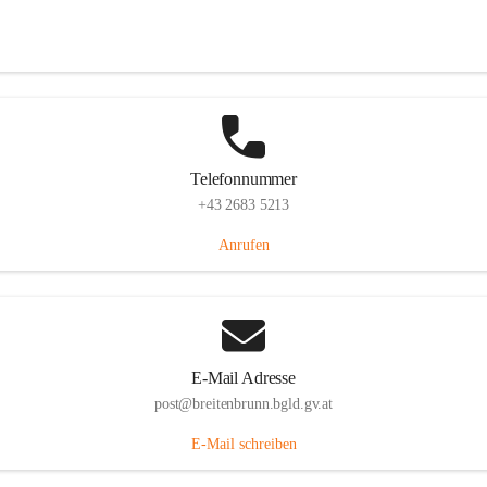
Eisenstädterstraße 18, 7091 Breitenbrunn am Neusiedler See, AUT
Auf Karte ansehen
Telefonnummer
+43 2683 5213
Anrufen
E-Mail Adresse
post@breitenbrunn.bgld.gv.at
E-Mail schreiben