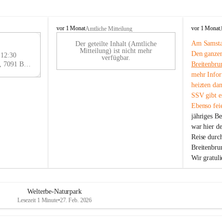
B
B
vor 1 Monat
vor 1 Monat
Amtliche Mitteilung
r
r
Am Samstag
Der geteilte Inhalt (Amtliche
e
e
29
Mitteilung) ist nicht mehr
Den ganzen
i
i
 12:30
AU
verfügbar.
t
t
Eisenstädter Straße 18, 7091 Breitenbrunn am Neusiedler See, AUT
Breitenbru
G
e
e
mehr Infor
n
n
heizten da
b
b
SSV gibt es
r
r
Ebenso feie
u
u
jähriges B
n
n
n
n
war hier d
a
a
Reise durc
m
m
Breitenbrun
N
N
Wir gratul
e
e
u
u
s
s
i
i
Welterbe-Naturpark
e
e
Lesezeit 1 Minute
•
27. Feb. 2026
d
d
l
l