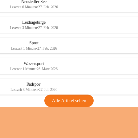
e
e
Neusiedler See
r
r
Lesezeit 6 Minuten
•
27. Feb. 2026
S
S
e
e
Leithagebirge
e
e
Lesezeit 3 Minuten
•
27. Feb. 2026
Sport
Lesezeit 1 Minute
•
27. Feb. 2026
Wassersport
Lesezeit 1 Minute
•
26. März 2026
Radsport
Lesezeit 3 Minuten
•
27. Juli 2026
Alle Artikel sehen