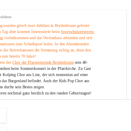
Jubiläum
 wurden gleich zwei Jubiläen in Breitenbrunn gefeiert: 
 Tag über konnten Interessierte beim 
Sportschützenverein 
nn
 vorbeikommen und das Vereinshaus erkunden und sich 
mationen zum Schießsport holen. In den Abendstunden 
nn die Steirerkanonen die Stimmung richtig an, denn den 
 nun bereits 70 Jahre!
rte der 
Chor der Pfarrgemeinde Breitenbrunn
 sein 40-
estehen beim Sommerkonzert in der Pfarrkirche. Zu Gast 
er Kolping Chor aus Linz, der sich momentan auf einer 
h das Burgenland befindet. Auch der Kids Pop Chor aus 
n durfte sein Bestes zeigen.
ieren nochmal ganz herzlich zu den runden Geburtstagen!