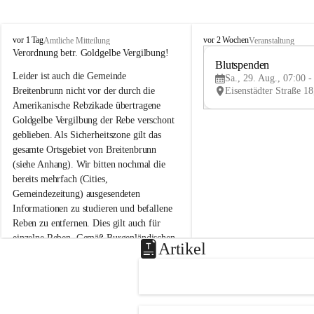
B
B
vor 1 Tag
vor 2 Wochen
Amtliche Mitteilung
Veranstaltung
r
r
Verordnung betr. Goldgelbe Vergilbung!
e
e
Blutspenden
Leider ist auch die Gemeinde 
i
i
Sa., 29. Aug., 07:00 -
t
t
Breitenbrunn nicht vor der durch die 
e
e
Amerikanische Rebzikade übertragene 
n
n
Goldgelbe Vergilbung der Rebe verschont 
b
b
geblieben. Als Sicherheitszone gilt das 
r
r
gesamte Ortsgebiet von Breitenbrunn 
u
u
(siehe Anhang). Wir bitten nochmal die 
n
n
n
n
bereits mehrfach (Cities, 
a
a
Gemeindezeitung) ausgesendeten 
m
m
Informationen zu studieren und befallene 
N
N
Reben zu entfernen. Dies gilt auch für 
e
e
einzelne Reben. Gemäß Burgenländischen 
u
u
Artikel
Weinbaugesetz sind nicht gepflegte oder 
s
s
i
i
unzulässige Weingärten zu roden! Bitte 
e
e
helfen wir zusammen um unsere Winzer 
d
d
vor den prognostizierten Ernteausfällen 
l
l
und den daraus folgenden wirtschaftlichen 