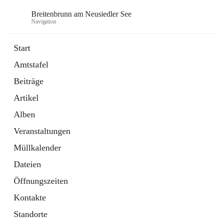
Breitenbrunn am Neusiedler See
Navigation
Start
Amtstafel
Formulare
Beiträge
18 Schnellzugriffe
Artikel
Gemeindeservice
7 Schnellzugriffe
Alben
Veranstaltungen
Müllkalender
Dateien
Öffnungszeiten
Kontakte
Standorte