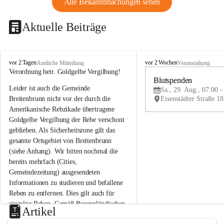
Alle Bekanntmachungen sehen
Aktuelle Beiträge
B
B
vor 2 Tagen
vor 2 Wochen
Amtliche Mitteilung
Veranstaltung
r
r
Verordnung betr. Goldgelbe Vergilbung!
e
e
Blutspenden
Leider ist auch die Gemeinde 
i
i
Sa., 29. Aug., 07:00 -
t
t
Breitenbrunn nicht vor der durch die 
e
e
Amerikanische Rebzikade übertragene 
n
n
Goldgelbe Vergilbung der Rebe verschont 
b
b
geblieben. Als Sicherheitszone gilt das 
r
r
gesamte Ortsgebiet von Breitenbrunn 
u
u
(siehe Anhang). Wir bitten nochmal die 
n
n
n
n
bereits mehrfach (Cities, 
a
a
Gemeindezeitung) ausgesendeten 
m
m
Informationen zu studieren und befallene 
N
N
Reben zu entfernen. Dies gilt auch für 
e
e
einzelne Reben. Gemäß Burgenländischen 
u
u
Artikel
Weinbaugesetz sind nicht gepflegte oder 
s
s