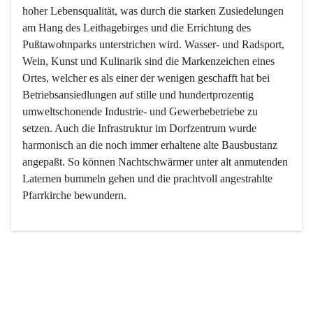
hoher Lebensqualität, was durch die starken Zusiedelungen 
am Hang des Leithagebirges und die Errichtung des 
Pußtawohnparks unterstrichen wird. Wasser- und Radsport, 
Wein, Kunst und Kulinarik sind die Markenzeichen eines 
Ortes, welcher es als einer der wenigen geschafft hat bei 
Betriebsansiedlungen auf stille und hundertprozentig 
umweltschonende Industrie- und Gewerbebetriebe zu 
setzen. Auch die Infrastruktur im Dorfzentrum wurde 
harmonisch an die noch immer erhaltene alte Bausbustanz 
angepaßt. So können Nachtschwärmer unter alt anmutenden 
Laternen bummeln gehen und die prachtvoll angestrahlte 
Pfarrkirche bewundern.

Der Weinbau dominert heute nicht mehr, ist aber integrativer 
Bestandteil der Kultur des Ortes, da man hier schon lange 
von Massenweinbau auf Qualitätsweinbau umgestellt hat. 
So ist es auch nicht verwunderlich, dass eines der historisch 
wertvollsten Gebäude die Ortsvinothek beherbergt und dass 
der Kellering ein beliebtes Ziel darstellt.
