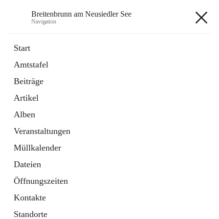
Breitenbrunn am Neusiedler See
Navigation
Breitenbrunn am Neusiedler See
Start
Amtstafel
Formulare
Beiträge
18 Schnellzugriffe
Artikel
Gemeindeservice
7 Schnellzugriffe
Alben
Veranstaltungen
+7
Müllkalender
Dateien
Öffnungszeiten
Kontakte
Hauptadresse
Standorte