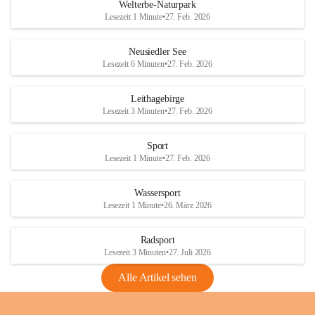
i
i
unzulässige Weingärten zu roden! Bitte 
Welterbe-Naturpark
e
e
helfen wir zusammen um unsere Winzer 
Lesezeit 1 Minute
•
27. Feb. 2026
d
d
vor den prognostizierten Ernteausfällen 
l
l
und den daraus folgenden wirtschaftlichen 
e
e
Neusiedler See
Schäden zu bewahren.
r
r
Lesezeit 6 Minuten
•
27. Feb. 2026
S
S
Verordnungen
e
e
Leithagebirge
04.08.2026
e
e
Lesezeit 3 Minuten
•
27. Feb. 2026
Maßnahmen zur Bekämpfung
der Goldgelben Vergilbung der
Sport
Rebe und der Amerikanischen
Lesezeit 1 Minute
•
27. Feb. 2026
Rebzikade
Anhang VBl. EU Nr. 18
Wassersport
_2026
Lesezeit 1 Minute
•
26. März 2026
1 Seite
•
1,4 MB
Radsport
VBl. EU Nr. 18_2026
Lesezeit 3 Minuten
•
27. Juli 2026
2 Seiten
•
2,1 MB
Alle Artikel sehen