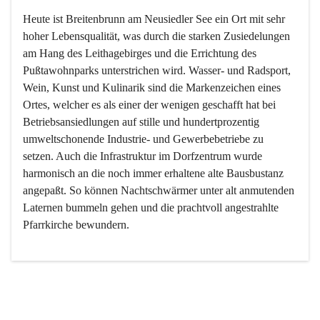
Heute ist Breitenbrunn am Neusiedler See ein Ort mit sehr 
hoher Lebensqualität, was durch die starken Zusiedelungen 
am Hang des Leithagebirges und die Errichtung des 
Pußtawohnparks unterstrichen wird. Wasser- und Radsport, 
Wein, Kunst und Kulinarik sind die Markenzeichen eines 
Ortes, welcher es als einer der wenigen geschafft hat bei 
Betriebsansiedlungen auf stille und hundertprozentig 
umweltschonende Industrie- und Gewerbebetriebe zu 
setzen. Auch die Infrastruktur im Dorfzentrum wurde 
harmonisch an die noch immer erhaltene alte Bausbustanz 
angepaßt. So können Nachtschwärmer unter alt anmutenden 
Laternen bummeln gehen und die prachtvoll angestrahlte 
Pfarrkirche bewundern.

Der Weinbau dominert heute nicht mehr, ist aber integrativer 
Bestandteil der Kultur des Ortes, da man hier schon lange 
von Massenweinbau auf Qualitätsweinbau umgestellt hat. 
So ist es auch nicht verwunderlich, dass eines der historisch 