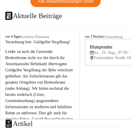
Alle Bekanntmachungen sehen
Aktuelle Beiträge
B
B
vor 4 Tagen
vor 3 Wochen
Amtliche Mitteilung
Veranstaltung
r
r
Verordnung betr. Goldgelbe Vergilbung!
e
e
Blutspenden
Leider ist auch die Gemeinde 
i
i
Sa., 29. Aug., 07:00 -
t
t
Breitenbrunn nicht vor der durch die 
e
e
Amerikanische Rebzikade übertragene 
n
n
Goldgelbe Vergilbung der Rebe verschont 
b
b
geblieben. Als Sicherheitszone gilt das 
r
r
gesamte Ortsgebiet von Breitenbrunn 
u
u
(siehe Anhang). Wir bitten nochmal die 
n
n
n
n
bereits mehrfach (Cities, 
a
a
Gemeindezeitung) ausgesendeten 
m
m
Informationen zu studieren und befallene 
N
N
Reben zu entfernen. Dies gilt auch für 
e
e
einzelne Reben. Gemäß Burgenländischen 
u
u
Artikel
Weinbaugesetz sind nicht gepflegte oder 
s
s