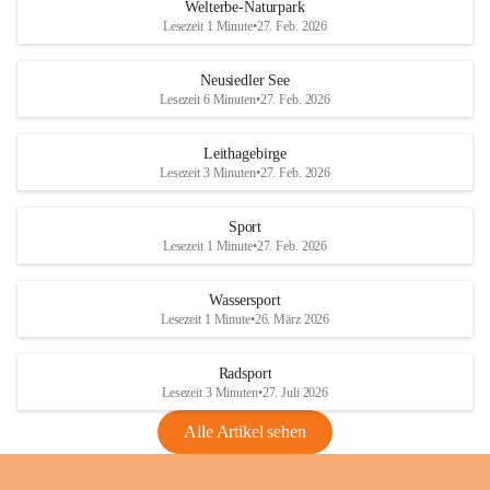
i
i
unzulässige Weingärten zu roden! Bitte 
Welterbe-Naturpark
e
e
helfen wir zusammen um unsere Winzer 
Lesezeit 1 Minute
•
27. Feb. 2026
d
d
vor den prognostizierten Ernteausfällen 
l
l
und den daraus folgenden wirtschaftlichen 
e
e
Neusiedler See
Schäden zu bewahren.
r
r
Lesezeit 6 Minuten
•
27. Feb. 2026
S
S
Verordnungen
e
e
Leithagebirge
04.08.2026
e
e
Lesezeit 3 Minuten
•
27. Feb. 2026
Maßnahmen zur Bekämpfung
der Goldgelben Vergilbung der
Sport
Rebe und der Amerikanischen
Lesezeit 1 Minute
•
27. Feb. 2026
Rebzikade
Anhang VBl. EU Nr. 18
Wassersport
_2026
Lesezeit 1 Minute
•
26. März 2026
1 Seite
•
1,4 MB
Radsport
VBl. EU Nr. 18_2026
Lesezeit 3 Minuten
•
27. Juli 2026
2 Seiten
•
2,1 MB
Alle Artikel sehen