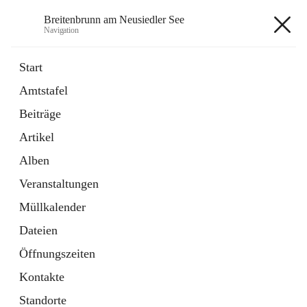
Breitenbrunn am Neusiedler See
Navigation
Breitenbrunn am Neusiedler See
Start
Amtstafel
Formulare
Beiträge
18 Schnellzugriffe
Artikel
Gemeindeservice
7 Schnellzugriffe
Alben
Veranstaltungen
+7
Müllkalender
Dateien
Öffnungszeiten
Kontakte
Hauptadresse
Standorte