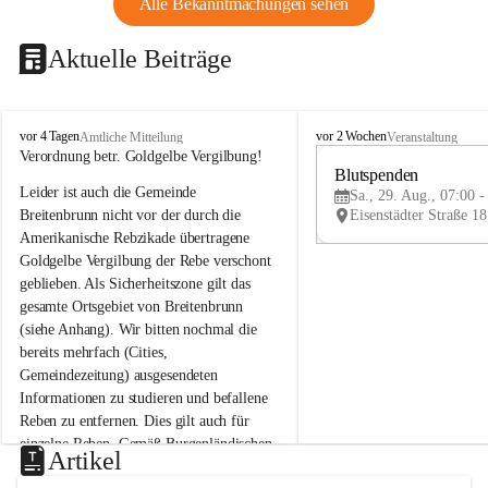
Alle Bekanntmachungen sehen
Aktuelle Beiträge
B
B
vor 4 Tagen
vor 2 Wochen
Amtliche Mitteilung
Veranstaltung
r
r
Verordnung betr. Goldgelbe Vergilbung!
e
e
Blutspenden
Leider ist auch die Gemeinde 
i
i
Sa., 29. Aug., 07:00 -
t
t
Breitenbrunn nicht vor der durch die 
e
e
Amerikanische Rebzikade übertragene 
n
n
Goldgelbe Vergilbung der Rebe verschont 
b
b
geblieben. Als Sicherheitszone gilt das 
r
r
gesamte Ortsgebiet von Breitenbrunn 
u
u
(siehe Anhang). Wir bitten nochmal die 
n
n
n
n
bereits mehrfach (Cities, 
a
a
Gemeindezeitung) ausgesendeten 
m
m
Informationen zu studieren und befallene 
N
N
Reben zu entfernen. Dies gilt auch für 
e
e
einzelne Reben. Gemäß Burgenländischen 
u
u
Artikel
Weinbaugesetz sind nicht gepflegte oder 
s
s