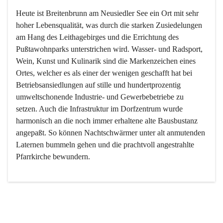
Heute ist Breitenbrunn am Neusiedler See ein Ort mit sehr 
hoher Lebensqualität, was durch die starken Zusiedelungen 
am Hang des Leithagebirges und die Errichtung des 
Pußtawohnparks unterstrichen wird. Wasser- und Radsport, 
Wein, Kunst und Kulinarik sind die Markenzeichen eines 
Ortes, welcher es als einer der wenigen geschafft hat bei 
Betriebsansiedlungen auf stille und hundertprozentig 
umweltschonende Industrie- und Gewerbebetriebe zu 
setzen. Auch die Infrastruktur im Dorfzentrum wurde 
harmonisch an die noch immer erhaltene alte Bausbustanz 
angepaßt. So können Nachtschwärmer unter alt anmutenden 
Laternen bummeln gehen und die prachtvoll angestrahlte 
Pfarrkirche bewundern.

Der Weinbau dominert heute nicht mehr, ist aber integrativer 
Bestandteil der Kultur des Ortes, da man hier schon lange 
von Massenweinbau auf Qualitätsweinbau umgestellt hat. 
So ist es auch nicht verwunderlich, dass eines der historisch 