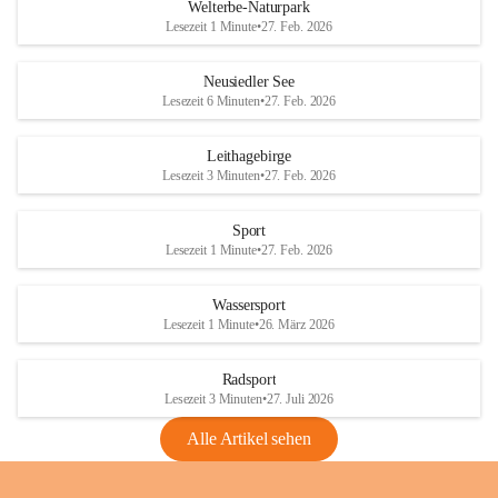
i
i
unzulässige Weingärten zu roden! Bitte 
Welterbe-Naturpark
e
e
helfen wir zusammen um unsere Winzer 
Lesezeit 1 Minute
•
27. Feb. 2026
d
d
vor den prognostizierten Ernteausfällen 
l
l
und den daraus folgenden wirtschaftlichen 
e
e
Neusiedler See
Schäden zu bewahren.
r
r
Lesezeit 6 Minuten
•
27. Feb. 2026
S
S
Verordnungen
e
e
Leithagebirge
04.08.2026
e
e
Lesezeit 3 Minuten
•
27. Feb. 2026
Maßnahmen zur Bekämpfung
der Goldgelben Vergilbung der
Sport
Rebe und der Amerikanischen
Lesezeit 1 Minute
•
27. Feb. 2026
Rebzikade
Anhang VBl. EU Nr. 18
Wassersport
_2026
Lesezeit 1 Minute
•
26. März 2026
1 Seite
•
1,4 MB
Radsport
VBl. EU Nr. 18_2026
Lesezeit 3 Minuten
•
27. Juli 2026
2 Seiten
•
2,1 MB
Alle Artikel sehen