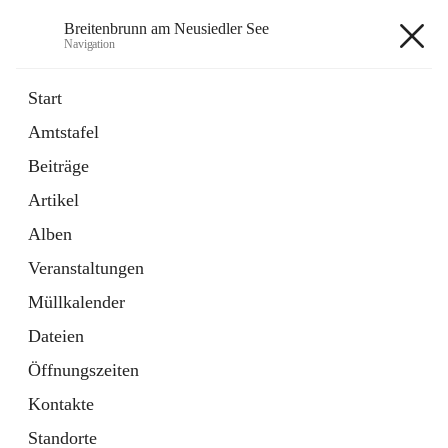
Breitenbrunn am Neusiedler See
Navigation
Breitenbrunn am Neusiedler See
Start
Amtstafel
Formulare
Beiträge
18 Schnellzugriffe
Artikel
Gemeindeservice
7 Schnellzugriffe
Alben
Veranstaltungen
+7
Müllkalender
Dateien
Öffnungszeiten
Kontakte
Hauptadresse
Standorte