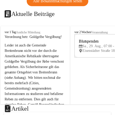
Alle Bekanntmachungen sehen
Aktuelle Beiträge
B
B
vor 1 Tag
vor 2 Wochen
Amtliche Mitteilung
Veranstaltung
r
r
Verordnung betr. Goldgelbe Vergilbung!
e
e
Blutspenden
Leider ist auch die Gemeinde 
i
i
Sa., 29. Aug., 07:00 -
t
t
Breitenbrunn nicht vor der durch die 
e
e
Amerikanische Rebzikade übertragene 
n
n
Goldgelbe Vergilbung der Rebe verschont 
b
b
geblieben. Als Sicherheitszone gilt das 
r
r
gesamte Ortsgebiet von Breitenbrunn 
u
u
(siehe Anhang). Wir bitten nochmal die 
n
n
n
n
bereits mehrfach (Cities, 
a
a
Gemeindezeitung) ausgesendeten 
m
m
Informationen zu studieren und befallene 
N
N
Reben zu entfernen. Dies gilt auch für 
e
e
einzelne Reben. Gemäß Burgenländischen 
u
u
Artikel
Weinbaugesetz sind nicht gepflegte oder 
s
s