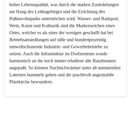
hoher Lebensqualität, was durch die starken Zusiedelungen 
am Hang des Leithagebirges und die Errichtung des 
Pußtawohnparks unterstrichen wird. Wasser- und Radsport, 
Wein, Kunst und Kulinarik sind die Markenzeichen eines 
Ortes, welcher es als einer der wenigen geschafft hat bei 
Betriebsansiedlungen auf stille und hundertprozentig 
umweltschonende Industrie- und Gewerbebetriebe zu 
setzen. Auch die Infrastruktur im Dorfzentrum wurde 
harmonisch an die noch immer erhaltene alte Bausbustanz 
angepaßt. So können Nachtschwärmer unter alt anmutenden 
Laternen bummeln gehen und die prachtvoll angestrahlte 
Pfarrkirche bewundern.

Der Weinbau dominert heute nicht mehr, ist aber integrativer 
Bestandteil der Kultur des Ortes, da man hier schon lange 
von Massenweinbau auf Qualitätsweinbau umgestellt hat. 
So ist es auch nicht verwunderlich, dass eines der historisch 
wertvollsten Gebäude die Ortsvinothek beherbergt und dass 
der Kellering ein beliebtes Ziel darstellt.
