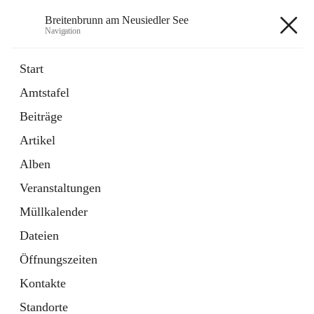
Breitenbrunn am Neusiedler See
Navigation
Breitenbrunn am Neusiedler See
Start
Amtstafel
Formulare
Beiträge
18 Schnellzugriffe
Artikel
Gemeindeservice
7 Schnellzugriffe
Alben
Veranstaltungen
+7
Müllkalender
Dateien
Öffnungszeiten
Kontakte
Hauptadresse
Standorte