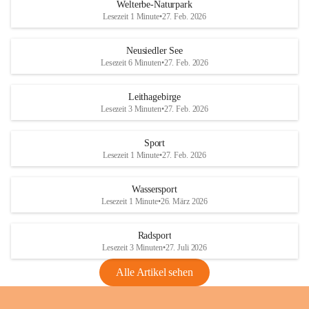
i
i
unzulässige Weingärten zu roden! Bitte 
Welterbe-Naturpark
e
e
helfen wir zusammen um unsere Winzer 
Lesezeit 1 Minute
•
27. Feb. 2026
d
d
vor den prognostizierten Ernteausfällen 
l
l
und den daraus folgenden wirtschaftlichen 
e
e
Neusiedler See
Schäden zu bewahren.
r
r
Lesezeit 6 Minuten
•
27. Feb. 2026
S
S
Verordnungen
e
e
Leithagebirge
04.08.2026
e
e
Lesezeit 3 Minuten
•
27. Feb. 2026
Maßnahmen zur Bekämpfung
der Goldgelben Vergilbung der
Sport
Rebe und der Amerikanischen
Lesezeit 1 Minute
•
27. Feb. 2026
Rebzikade
Anhang VBl. EU Nr. 18
Wassersport
_2026
Lesezeit 1 Minute
•
26. März 2026
1 Seite
•
1,4 MB
Radsport
VBl. EU Nr. 18_2026
Lesezeit 3 Minuten
•
27. Juli 2026
2 Seiten
•
2,1 MB
Alle Artikel sehen