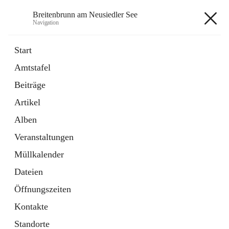
Breitenbrunn am Neusiedler See
Navigation
Breitenbrunn am Neusiedler See
Start
Amtstafel
Formulare
Beiträge
18 Schnellzugriffe
Artikel
Gemeindeservice
7 Schnellzugriffe
Alben
Veranstaltungen
+7
Müllkalender
Dateien
Öffnungszeiten
Kontakte
Hauptadresse
Standorte