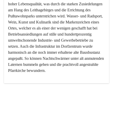
hoher Lebensqualität, was durch die starken Zusiedelungen 
am Hang des Leithagebirges und die Errichtung des 
Pußtawohnparks unterstrichen wird. Wasser- und Radsport, 
Wein, Kunst und Kulinarik sind die Markenzeichen eines 
Ortes, welcher es als einer der wenigen geschafft hat bei 
Betriebsansiedlungen auf stille und hundertprozentig 
umweltschonende Industrie- und Gewerbebetriebe zu 
setzen. Auch die Infrastruktur im Dorfzentrum wurde 
harmonisch an die noch immer erhaltene alte Bausbustanz 
angepaßt. So können Nachtschwärmer unter alt anmutenden 
Laternen bummeln gehen und die prachtvoll angestrahlte 
Pfarrkirche bewundern.

Der Weinbau dominert heute nicht mehr, ist aber integrativer 
Bestandteil der Kultur des Ortes, da man hier schon lange 
von Massenweinbau auf Qualitätsweinbau umgestellt hat. 
So ist es auch nicht verwunderlich, dass eines der historisch 
wertvollsten Gebäude die Ortsvinothek beherbergt und dass 
der Kellering ein beliebtes Ziel darstellt.
