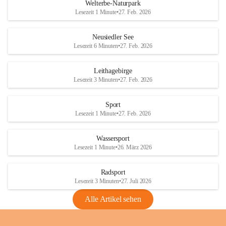
i
i
unzulässige Weingärten zu roden! Bitte 
Welterbe-Naturpark
e
e
helfen wir zusammen um unsere Winzer 
Lesezeit 1 Minute
•
27. Feb. 2026
d
d
vor den prognostizierten Ernteausfällen 
l
l
und den daraus folgenden wirtschaftlichen 
e
e
Neusiedler See
Schäden zu bewahren.
r
r
Lesezeit 6 Minuten
•
27. Feb. 2026
S
S
Verordnungen
e
e
Leithagebirge
04.08.2026
e
e
Lesezeit 3 Minuten
•
27. Feb. 2026
Maßnahmen zur Bekämpfung
der Goldgelben Vergilbung der
Sport
Rebe und der Amerikanischen
Lesezeit 1 Minute
•
27. Feb. 2026
Rebzikade
Anhang VBl. EU Nr. 18
Wassersport
_2026
Lesezeit 1 Minute
•
26. März 2026
1 Seite
•
1,4 MB
Radsport
VBl. EU Nr. 18_2026
Lesezeit 3 Minuten
•
27. Juli 2026
2 Seiten
•
2,1 MB
Alle Artikel sehen