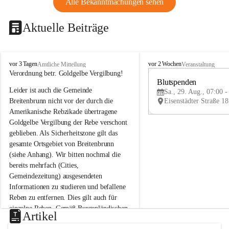
Alle Bekanntmachungen sehen
Aktuelle Beiträge
B
B
vor 3 Tagen
vor 2 Wochen
Amtliche Mitteilung
Veranstaltung
r
r
Verordnung betr. Goldgelbe Vergilbung!
e
e
Blutspenden
Leider ist auch die Gemeinde 
i
i
Sa., 29. Aug., 07:00 -
t
t
Breitenbrunn nicht vor der durch die 
e
e
Amerikanische Rebzikade übertragene 
n
n
Goldgelbe Vergilbung der Rebe verschont 
b
b
geblieben. Als Sicherheitszone gilt das 
r
r
gesamte Ortsgebiet von Breitenbrunn 
u
u
(siehe Anhang). Wir bitten nochmal die 
n
n
n
n
bereits mehrfach (Cities, 
a
a
Gemeindezeitung) ausgesendeten 
m
m
Informationen zu studieren und befallene 
N
N
Reben zu entfernen. Dies gilt auch für 
e
e
einzelne Reben. Gemäß Burgenländischen 
u
u
Artikel
Weinbaugesetz sind nicht gepflegte oder 
s
s