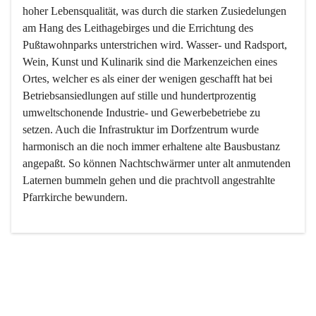
hoher Lebensqualität, was durch die starken Zusiedelungen 
am Hang des Leithagebirges und die Errichtung des 
Pußtawohnparks unterstrichen wird. Wasser- und Radsport, 
Wein, Kunst und Kulinarik sind die Markenzeichen eines 
Ortes, welcher es als einer der wenigen geschafft hat bei 
Betriebsansiedlungen auf stille und hundertprozentig 
umweltschonende Industrie- und Gewerbebetriebe zu 
setzen. Auch die Infrastruktur im Dorfzentrum wurde 
harmonisch an die noch immer erhaltene alte Bausbustanz 
angepaßt. So können Nachtschwärmer unter alt anmutenden 
Laternen bummeln gehen und die prachtvoll angestrahlte 
Pfarrkirche bewundern.

Der Weinbau dominert heute nicht mehr, ist aber integrativer 
Bestandteil der Kultur des Ortes, da man hier schon lange 
von Massenweinbau auf Qualitätsweinbau umgestellt hat. 
So ist es auch nicht verwunderlich, dass eines der historisch 
wertvollsten Gebäude die Ortsvinothek beherbergt und dass 
der Kellering ein beliebtes Ziel darstellt.
