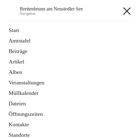
Breitenbrunn am Neusiedler See
Navigation
Breitenbrunn am Neusiedler See
Start
Amtstafel
Formulare
Beiträge
18 Schnellzugriffe
Artikel
Gemeindeservice
7 Schnellzugriffe
Alben
Veranstaltungen
+7
Müllkalender
Dateien
Öffnungszeiten
Kontakte
Hauptadresse
Standorte