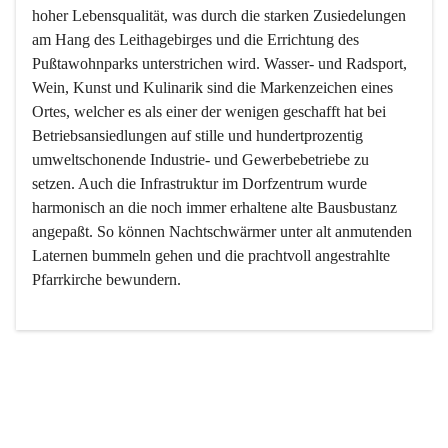
hoher Lebensqualität, was durch die starken Zusiedelungen 
am Hang des Leithagebirges und die Errichtung des 
Pußtawohnparks unterstrichen wird. Wasser- und Radsport, 
Wein, Kunst und Kulinarik sind die Markenzeichen eines 
Ortes, welcher es als einer der wenigen geschafft hat bei 
Betriebsansiedlungen auf stille und hundertprozentig 
umweltschonende Industrie- und Gewerbebetriebe zu 
setzen. Auch die Infrastruktur im Dorfzentrum wurde 
harmonisch an die noch immer erhaltene alte Bausbustanz 
angepaßt. So können Nachtschwärmer unter alt anmutenden 
Laternen bummeln gehen und die prachtvoll angestrahlte 
Pfarrkirche bewundern.

Der Weinbau dominert heute nicht mehr, ist aber integrativer 
Bestandteil der Kultur des Ortes, da man hier schon lange 
von Massenweinbau auf Qualitätsweinbau umgestellt hat. 
So ist es auch nicht verwunderlich, dass eines der historisch 
wertvollsten Gebäude die Ortsvinothek beherbergt und dass 
der Kellering ein beliebtes Ziel darstellt.
