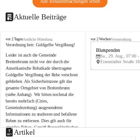
Alle Bekanntmachungen sehen
Aktuelle Beiträge
B
B
vor 2 Tagen
vor 2 Wochen
Amtliche Mitteilung
Veranstaltung
r
r
Verordnung betr. Goldgelbe Vergilbung!
e
e
Blutspenden
Leider ist auch die Gemeinde 
i
i
Sa., 29. Aug., 07:00 -
t
t
Breitenbrunn nicht vor der durch die 
e
e
Amerikanische Rebzikade übertragene 
n
n
Goldgelbe Vergilbung der Rebe verschont 
b
b
geblieben. Als Sicherheitszone gilt das 
r
r
gesamte Ortsgebiet von Breitenbrunn 
u
u
(siehe Anhang). Wir bitten nochmal die 
n
n
n
n
bereits mehrfach (Cities, 
a
a
Gemeindezeitung) ausgesendeten 
m
m
Informationen zu studieren und befallene 
N
N
Reben zu entfernen. Dies gilt auch für 
e
e
einzelne Reben. Gemäß Burgenländischen 
u
u
Artikel
Weinbaugesetz sind nicht gepflegte oder 
s
s