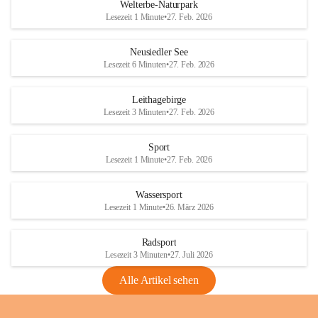
i
i
unzulässige Weingärten zu roden! Bitte 
Welterbe-Naturpark
e
e
helfen wir zusammen um unsere Winzer 
Lesezeit 1 Minute
•
27. Feb. 2026
d
d
vor den prognostizierten Ernteausfällen 
l
l
und den daraus folgenden wirtschaftlichen 
e
e
Neusiedler See
Schäden zu bewahren.
r
r
Lesezeit 6 Minuten
•
27. Feb. 2026
S
S
Verordnungen
e
e
Leithagebirge
04.08.2026
e
e
Lesezeit 3 Minuten
•
27. Feb. 2026
Maßnahmen zur Bekämpfung
der Goldgelben Vergilbung der
Sport
Rebe und der Amerikanischen
Lesezeit 1 Minute
•
27. Feb. 2026
Rebzikade
Anhang VBl. EU Nr. 18
Wassersport
_2026
Lesezeit 1 Minute
•
26. März 2026
1 Seite
•
1,4 MB
Radsport
VBl. EU Nr. 18_2026
Lesezeit 3 Minuten
•
27. Juli 2026
2 Seiten
•
2,1 MB
Alle Artikel sehen