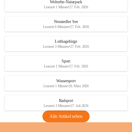
i
i
unzulässige Weingärten zu roden! Bitte 
Welterbe-Naturpark
e
e
helfen wir zusammen um unsere Winzer 
Lesezeit 1 Minute
•
27. Feb. 2026
d
d
vor den prognostizierten Ernteausfällen 
l
l
und den daraus folgenden wirtschaftlichen 
e
e
Neusiedler See
Schäden zu bewahren.
r
r
Lesezeit 6 Minuten
•
27. Feb. 2026
S
S
Verordnungen
e
e
Leithagebirge
04.08.2026
e
e
Lesezeit 3 Minuten
•
27. Feb. 2026
Maßnahmen zur Bekämpfung
der Goldgelben Vergilbung der
Sport
Rebe und der Amerikanischen
Lesezeit 1 Minute
•
27. Feb. 2026
Rebzikade
Anhang VBl. EU Nr. 18
Wassersport
_2026
Lesezeit 1 Minute
•
26. März 2026
1 Seite
•
1,4 MB
Radsport
VBl. EU Nr. 18_2026
Lesezeit 3 Minuten
•
27. Juli 2026
2 Seiten
•
2,1 MB
Alle Artikel sehen