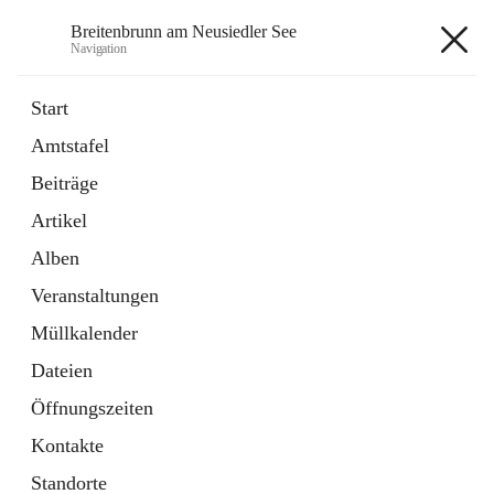
Breitenbrunn am Neusiedler See
Navigation
Breitenbrunn am Neusiedler See
Start
Amtstafel
Formulare
Beiträge
18 Schnellzugriffe
Artikel
Gemeindeservice
7 Schnellzugriffe
Alben
Veranstaltungen
+7
Müllkalender
Dateien
Öffnungszeiten
Kontakte
Hauptadresse
Standorte