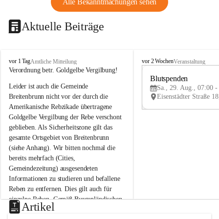
Alle Bekanntmachungen sehen
Aktuelle Beiträge
B
B
vor 1 Tag
vor 2 Wochen
Amtliche Mitteilung
Veranstaltung
r
r
Verordnung betr. Goldgelbe Vergilbung!
e
e
Blutspenden
Leider ist auch die Gemeinde 
i
i
Sa., 29. Aug., 07:00 -
t
t
Breitenbrunn nicht vor der durch die 
e
e
Amerikanische Rebzikade übertragene 
n
n
Goldgelbe Vergilbung der Rebe verschont 
b
b
geblieben. Als Sicherheitszone gilt das 
r
r
gesamte Ortsgebiet von Breitenbrunn 
u
u
(siehe Anhang). Wir bitten nochmal die 
n
n
n
n
bereits mehrfach (Cities, 
a
a
Gemeindezeitung) ausgesendeten 
m
m
Informationen zu studieren und befallene 
N
N
Reben zu entfernen. Dies gilt auch für 
e
e
einzelne Reben. Gemäß Burgenländischen 
u
u
Artikel
Weinbaugesetz sind nicht gepflegte oder 
s
s