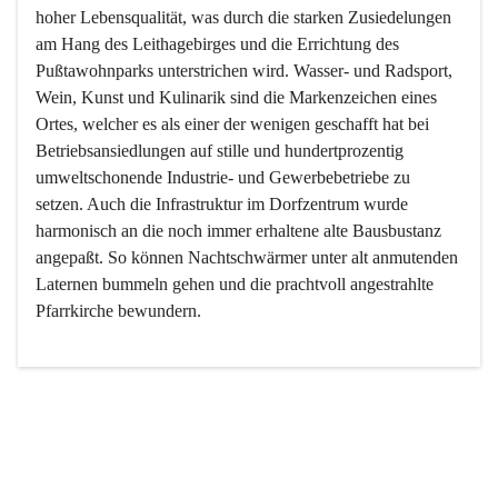
hoher Lebensqualität, was durch die starken Zusiedelungen 
am Hang des Leithagebirges und die Errichtung des 
Pußtawohnparks unterstrichen wird. Wasser- und Radsport, 
Wein, Kunst und Kulinarik sind die Markenzeichen eines 
Ortes, welcher es als einer der wenigen geschafft hat bei 
Betriebsansiedlungen auf stille und hundertprozentig 
umweltschonende Industrie- und Gewerbebetriebe zu 
setzen. Auch die Infrastruktur im Dorfzentrum wurde 
harmonisch an die noch immer erhaltene alte Bausbustanz 
angepaßt. So können Nachtschwärmer unter alt anmutenden 
Laternen bummeln gehen und die prachtvoll angestrahlte 
Pfarrkirche bewundern.

Der Weinbau dominert heute nicht mehr, ist aber integrativer 
Bestandteil der Kultur des Ortes, da man hier schon lange 
von Massenweinbau auf Qualitätsweinbau umgestellt hat. 
So ist es auch nicht verwunderlich, dass eines der historisch 
wertvollsten Gebäude die Ortsvinothek beherbergt und dass 
der Kellering ein beliebtes Ziel darstellt.
